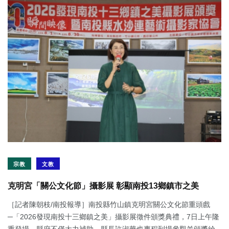
宗教
文教
克明宮「關公文化節」攝影展 彰顯南投13鄉鎮市之美
［記者陳朝枝/南投報導］南投縣竹山鎮克明宮關公文化節重頭戲
─「2026發現南投十三鄉鎮之美」攝影展徵件頒獎典禮，7日上午隆
重登場，縣府不僅大力補助，縣長許淑華也專程到場參觀並頒獎給