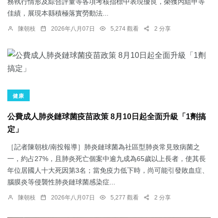
務執行情形及綜合評量等各項考核指標中表現優良，榮獲丙組甲等
佳績，展現本縣積極落實勞動法...
陳朝枝
2026年八月07日
5,274 觀看
2 分享
健康
公費成人肺炎鏈球菌疫苗政策 8月10日起全面升級「1劑搞
定」
［記者陳朝枝/南投報導］肺炎鏈球菌為社區型肺炎常見致病菌之
一，約占27%，且肺炎死亡個案中逾九成為65歲以上長者，使其長
年位居國人十大死因第3名；當免疫力低下時，尚可能引發敗血症、
腦膜炎等侵襲性肺炎鏈球菌感染症...
陳朝枝
2026年八月07日
5,277 觀看
2 分享