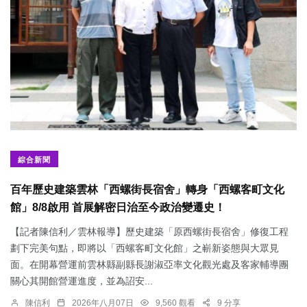
綜合新聞
百年歷史建築雲林「西螺街長宿舍」轉身「西螺客町文化
館」8/8啟用 首展解密日治至今政治變遷史！
【記者陳信利／雲林報導】歷史建築「原西螺街長宿舍」修復工程
劃下完美句點，即將以「西螺客町文化館」之嶄新姿態與大眾見
面。在開幕營運前雲林縣副縣長謝淑亞率文化觀光處及客家輔導團
關心其開館營運進度，並為詔安...
陳信利
2026年八月07日
9,560 觀看
9 分享