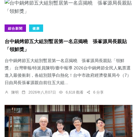
綜合新聞
健康
台中鍋烤節五大組別暫居第一名店揭曉 張峯源局長親貼
「領鮮獎」
台中鍋烤節五大組別暫居第一名店揭曉 張峯源局長親貼「領鮮
獎」 台灣華報/特派員陳明/臺中報導 2026台中鍋烤節全民人氣票選
進入最後衝刺，各組別競爭白熱化！台中市政府經濟發展局今（7）
日由局長張峯源親自前往五大組...
陳明
2026年八月07日
6,618 觀看
6 分享