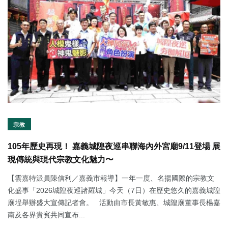
宗教
105年歷史再現！ 嘉義城隍夜巡串聯海內外宮廟9/11登場 展
現傳統與現代宗教文化魅力〜
【雲嘉特派員陳信利／嘉義市報導】一年一度、名揚國際的宗教文
化盛事「2026城隍夜巡諸羅城」今天（7日）在歷史悠久的嘉義城隍
廟埕舉辦盛大宣傳記者會。 活動由市長黃敏惠、城隍廟董事長楊嘉
南及各界貴賓共同宣布...