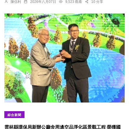
陳信利
2026年八月07日
9,523 觀看
10 分享
綜合新聞
雲林縣環保局新辦公廳舍周邊空品淨化區景觀工程 榮獲國