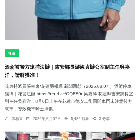
社會
酒駕被警方逮捕法辦｜吉安鄉長游淑貞辦公室副主任吳嘉
洋，請辭獲准！
花東特派員張柏東/花蓮縣報導 新聞回顧（2026.08.07.）酒駕停車
釀禍｜花警法辦 https://reurl.cc/OQEE0r 吳嘉洋 花蓮縣吉安鄉長室
副主任吳嘉洋，8月6日上午在花蓮市德安二街因開車門未注意後方
來車，導致機車騎士摔傷。...
張柏東
2026年八月07日
5,486 觀看
3 分享