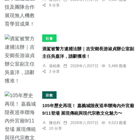
9 分享
社會
酒駕被警方逮捕法辦｜吉安鄉長游淑貞辦公室副
主任吳嘉洋，請辭獲准！
張柏東
2026年八月07日
5,486 觀看
3 分享
宗教
105年歷史再現！ 嘉義城隍夜巡串聯海內外宮廟
9/11登場 展現傳統與現代宗教文化魅力〜
陳信利
2026年八月07日
9,523 觀看
10 分享