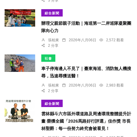
3 分享
綜合新聞
辦理父親節親子活動｜海巡第一二岸巡隊凝聚團
隊向心力
張柏東
2026年八月06日
2,572 觀看
2 分享
社會
車子停海邊人不見了｜臺東海巡、消防無人機搜
尋，迅速尋獲送醫！
張柏東
2026年八月06日
2,983 觀看
2 分享
綜合新聞
雲林縣斗六市區外環道路及周邊環境整體提升計
畫 榮獲全國「2026馬路好行評選」佳作獎 市長
林聖爵：每一份努力終究會被看見！