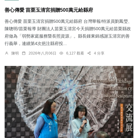
善心傳愛 苗栗玉清宮捐贈500萬元給縣府
善心傳愛 苗栗玉清宮捐贈500萬元給縣府 台灣華報/特派員劉鳳瑩、
陳聰明/苗栗報導 財團法人苗栗玉清宮今天捐贈500萬元給苗栗縣政
府做為「弱勢家庭服務暨長照資源」。縣長鍾東錦感謝玉清宮的善
行義舉，連續第4次挹注縣府投...
陳明
2026年八月06日
6,127 觀看
4 分享