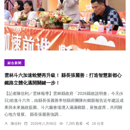
綜合新聞
雲林斗六加速蛻變再升級！ 縣長張麗善：打造智慧新都心
鐵路立體化邁開關鍵一步！
【記者陳信利／雲林報導】雲林縣政府「2026縣政說明會」今天(6
日)前進斗六市，由縣長張麗善率領縣府團隊向鄉親報告近年建設成
果與未來施政藍圖。斗六廳會場湧入滿滿鄉親，座無虛席，共同關
心地方發展。 縣長張麗善強調...
陳信利
2026年八月06日
7,285 觀看
16 分享