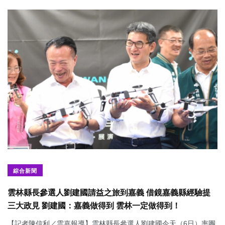
綜合新聞
雲林縣長參選人劉建國請益之旅到嘉義 借鏡嘉義縣經驗提
三大政見 劉建國：嘉義做得到 雲林一定做得到！
【記者陳信利／雲嘉報導】雲林縣長參選人劉建國今天（6日）率團