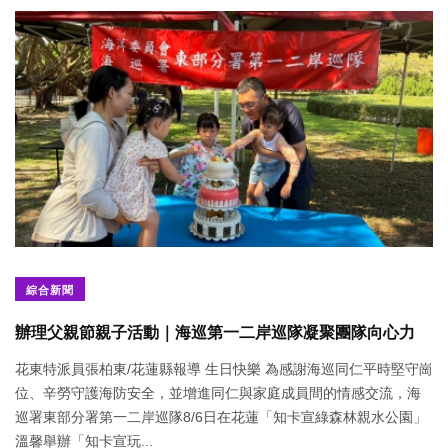
綜合新聞
辦理父親節親子活動｜海巡第一二岸巡隊凝聚團隊向心力
花東特派員張柏東/花蓮縣報導 生日快樂 為感謝海巡同仁平時堅守崗
位、辛勞守護海防安全，並增進同仁與家庭成員間的情感交流，海
巡署東部分署第一二岸巡隊8/6日在花蓮「知卡宣綠森林親水公園」
溫馨舉辦「知卡宣玩...