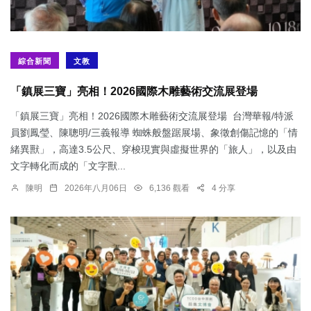
綜合新聞
文教
「鎮展三寶」亮相！2026國際木雕藝術交流展登場
「鎮展三寶」亮相！2026國際木雕藝術交流展登場 台灣華報/特派
員劉鳳瑩、陳聰明/三義報導 蜘蛛般盤踞展場、象徵創傷記憶的「情
緒異獸」，高達3.5公尺、穿梭現實與虛擬世界的「旅人」，以及由
文字轉化而成的「文字獸...
陳明
2026年八月06日
6,136 觀看
4 分享