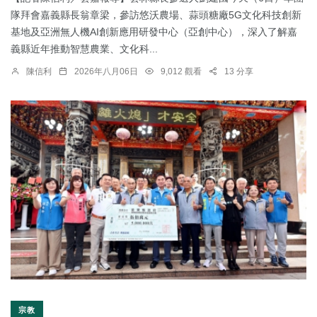
隊拜會嘉義縣長翁章梁，參訪悠沃農場、蒜頭糖廠5G文化科技創新
基地及亞洲無人機AI創新應用研發中心（亞創中心），深入了解嘉
義縣近年推動智慧農業、文化科...
陳信利
2026年八月06日
9,012 觀看
13 分享
宗教