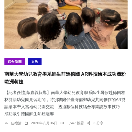
綜合新聞
文教
南華大學幼兒教育學系師生前進德國 AR科技繪本成功圈粉
歐洲萌娃
【記者任禮清/嘉義報導】南華大學幼兒教育學系師生暑假赴德國柏
林雙語幼兒園見習期間，特別將陪伴臺灣偏鄉幼兒共同創作的AR雙
語繪本帶入當地幼兒園交流，透過數位科技結合專業說故事技巧，
成功吸引德國師生熱烈迴響，...
任禮清
2026年八月06日
1,547 觀看
3 分享