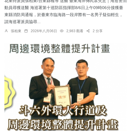
花東特派員張柏東/台東縣報導 送醫 臺東海岸傳民眾失意｜海巡警消
動員尋獲送醫 海巡署第十巡防區指揮部8/6日上午09時06分接獲臺
東縣消防局通報，於臺東市臨海路一段岸際有一名男子疑似輕生，
請海巡署派員協尋...
張柏東
2026年八月06日
2,983 觀看
2 分享