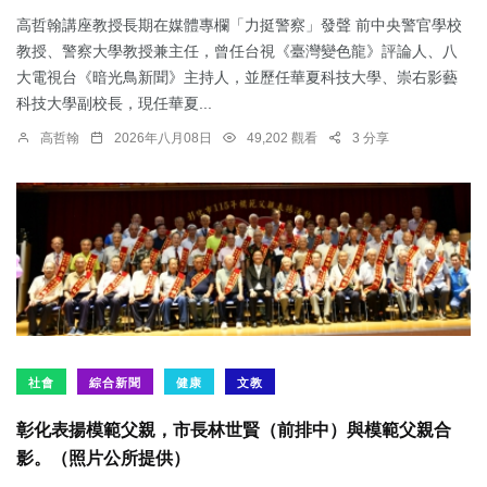
高哲翰講座教授長期在媒體專欄「力挺警察」發聲 前中央警官學校
教授、警察大學教授兼主任，曾任台視《臺灣變色龍》評論人、八
大電視台《暗光鳥新聞》主持人，並歷任華夏科技大學、崇右影藝
科技大學副校長，現任華夏...
高哲翰
2026年八月08日
49,202 觀看
3 分享
社會
綜合新聞
健康
文教
彰化表揚模範父親，市長林世賢（前排中）與模範父親合
影。（照片公所提供）