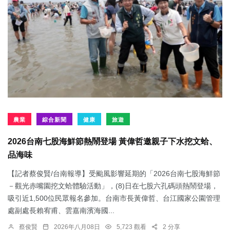
農業
綜合新聞
健康
旅遊
2026台南七股海鮮節熱鬧登場 黃偉哲邀親子下水挖文蛤、
品海味
【記者蔡俊賢/台南報導】受颱風影響延期的「2026台南七股海鮮節
－觀光赤嘴園挖文蛤體驗活動」，(8)日在七股六孔碼頭熱鬧登場，
吸引近1,500位民眾報名參加。台南市長黃偉哲、台江國家公園管理
處副處長賴宥甫、雲嘉南濱海國...
蔡俊賢
2026年八月08日
5,723 觀看
2 分享