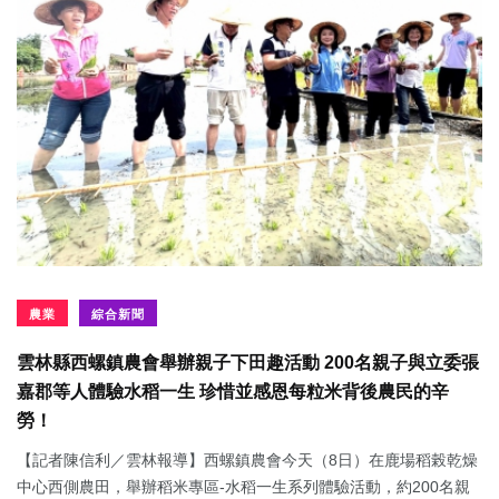
農業
綜合新聞
雲林縣西螺鎮農會舉辦親子下田趣活動 200名親子與立委張
嘉郡等人體驗水稻一生 珍惜並感恩每粒米背後農民的辛
勞！
【記者陳信利／雲林報導】西螺鎮農會今天（8日）在鹿場稻榖乾燥
中心西側農田，舉辦稻米專區-水稻一生系列體驗活動，約200名親