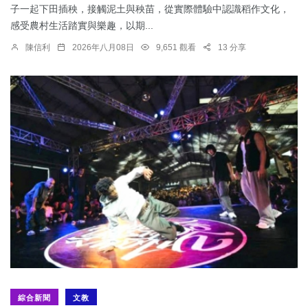
子一起下田插秧，接觸泥土與秧苗，從實際體驗中認識稻作文化，
感受農村生活踏實與樂趣，以期...
陳信利
2026年八月08日
9,651 觀看
13 分享
綜合新聞
文教