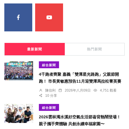
最新新聞
熱門新聞
綜合新聞
4千跑者齊聚 嘉義「雙潭星光路跑」父親節開
跑！ 市長黃敏惠預告11月迎雙潭馬拉松菁英賽
陳信利
2026年八月09日
4,751 觀看
10 分享
綜合新聞
2026雲林濁水溪好空氣生活節崙背熱鬧登場！
親子攜手齊體驗 共創永續幸福家園〜