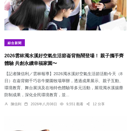
綜合新聞
2026雲林濁水溪好空氣生活節崙背熱鬧登場！ 親子攜手齊
體驗 共創永續幸福家園〜
【記者陳信利／雲林報導】2026濁水溪好空氣生活節活動今天（8
日）在崙背鄉千巧谷牛樂園牧場舉辦，透過成果展示、親子互動、
環境教育、舞台展演及在地特色體驗等多元活動，展現濁水溪揚塵
防制成果，深化全民環境教育，並...
陳信利
2026年八月08日
9,551 觀看
12 分享