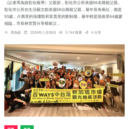
（記者周為政彰化報導）父親節，彰化市公所表揚56名模範父親。
彰化市公所在生活藝文館表揚56位模範父親，最年長有兩位，都是
93歲，介壽里的張燦凱和富貴里的劉秋陽，最年輕是茄南里64歲廖
福臨，市長林世賢分享模範父...
周為政
2026年八月08日
5,744 觀看
4 分享