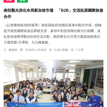
頭條
旅遊
南投觀光深化布局新加坡市場 「B2B」交流拓展國際旅遊
合作
［記者陳朝枝/南投報導］南投縣政府持續拓展海外觀光市場，積極
提升南投國際旅遊品牌能見度，參加中彰投苗聯合觀光行銷團，遠
赴新加坡辦理觀光B2B交流活動，縣府整合日月潭力麗溫德姆酒店、
力麗哲園-日潭館、九九峰氦氣...
陳朝枝
2026年八月08日
5,462 觀看
2 分享