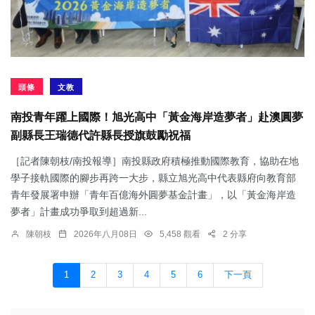
頭條
文教
南投青年躍上國際！旭光高中「黃金海岸造夢者」赴澳圓夢
副縣長王瑞德代許縣長授旗鼓勵祝福
［記者陳朝枝/南投報導］南投縣政府積極推動國際教育，協助在地
學子接軌國際的腳步再跨一大步，縣立旭光高中代表縣府向教育部
青年發展署申辦「青年百億海外圓夢基金計畫」，以「黃金海岸造
夢者」計畫成功爭取到超過新...
陳朝枝
2026年八月08日
5,458 觀看
2 分享
1
2
3
4
5
6
下一頁