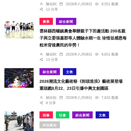
陳信利
2026年八月08日
9,551 觀看
12 分享
農業
綜合新聞
雲林縣西螺鎮農會舉辦親子下田趣活動 200名親
子與立委張嘉郡等人體驗水稻一生 珍惜並感恩每
粒米背後農民的辛勞！
陳信利
2026年八月08日
9,651 觀看
13 分享
綜合新聞
文教
2026潮流文化藝術祭《街頭造浪》藝術展登場
重頭戲8月22、23日引爆中興文創園區
林欣怡
2026年八月08日
7,632 觀看
8 分享
頭條
社會
綜合新聞
文教
科技新知