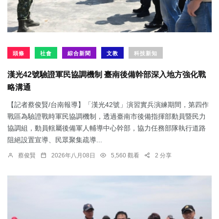
頭條
社會
綜合新聞
文教
科技新知
漢光42號驗證軍民協調機制 臺南後備幹部深入地方強化戰
略溝通
【記者蔡俊賢/台南報導】「漢光42號」演習實兵演練期間，第四作
戰區為驗證戰時軍民協調機制，透過臺南市後備指揮部動員暨民力
協調組，動員轄屬後備軍人輔導中心幹部，協力任務部隊執行道路
阻絕設置宣導、民眾聚集疏導...
蔡俊賢
2026年八月08日
5,560 觀看
2 分享