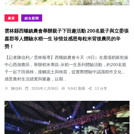
農業
綜合新聞
雲林縣西螺鎮農會舉辦親子下田趣活動 200名親子與立委張
嘉郡等人體驗水稻一生 珍惜並感恩每粒米背後農民的辛
勞！
【記者陳信利／雲林報導】西螺鎮農會今天（8日）在鹿場稻榖乾燥
中心西側農田，舉辦稻米專區-水稻一生系列體驗活動，約200名親
子一起下田插秧，接觸泥土與秧苗，從實際體驗中認識稻作文化，
感受農村生活踏實與樂趣，以期...
陳信利
2026年八月08日
9,642 觀看
13 分享