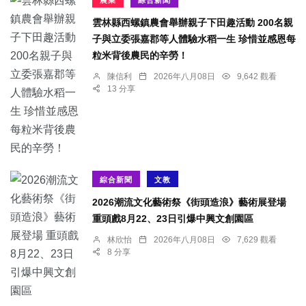
農業
綜合新聞
雲林縣西螺鎮農會舉辦親子下田趣活動 200名親
子與立委張嘉郡等人體驗水稻一生 珍惜並感恩每
粒米背後農民的辛勞！
陳信利
2026年八月08日
9,642 觀看
13 分享
綜合新聞
文教
2026潮流文化藝術祭《街頭造浪》藝術展登場
重頭戲8月22、23日引爆中興文創園區
林欣怡
2026年八月08日
7,629 觀看
8 分享