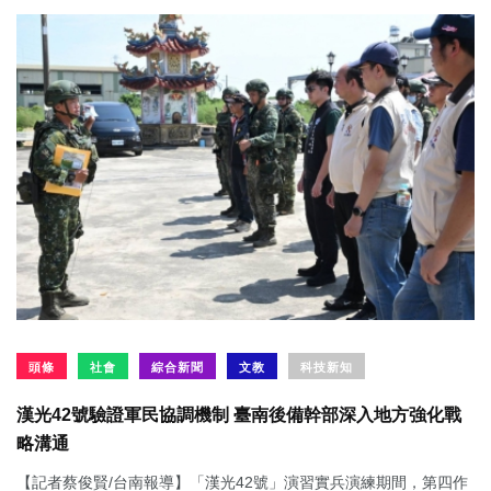
頭條
社會
綜合新聞
文教
科技新知
漢光42號驗證軍民協調機制 臺南後備幹部深入地方強化戰
略溝通
【記者蔡俊賢/台南報導】「漢光42號」演習實兵演練期間，第四作