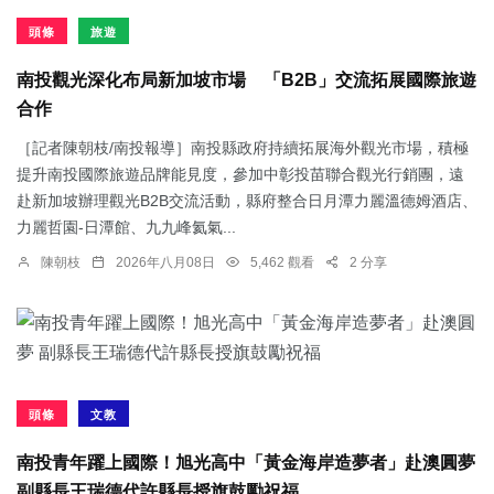
頭條
旅遊
南投觀光深化布局新加坡市場 「B2B」交流拓展國際旅遊
合作
［記者陳朝枝/南投報導］南投縣政府持續拓展海外觀光市場，積極
提升南投國際旅遊品牌能見度，參加中彰投苗聯合觀光行銷團，遠
赴新加坡辦理觀光B2B交流活動，縣府整合日月潭力麗溫德姆酒店、
力麗哲園-日潭館、九九峰氦氣...
陳朝枝
2026年八月08日
5,462 觀看
2 分享
頭條
文教
南投青年躍上國際！旭光高中「黃金海岸造夢者」赴澳圓夢
副縣長王瑞德代許縣長授旗鼓勵祝福