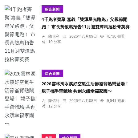
綜合新聞
4千跑者齊聚 嘉義「雙潭星光路跑」父親節開
跑！ 市長黃敏惠預告11月迎雙潭馬拉松菁英賽
陳信利
2026年八月09日
4,730 觀看
10 分享
綜合新聞
2026雲林濁水溪好空氣生活節崙背熱鬧登場！
親子攜手齊體驗 共創永續幸福家園〜
陳信利
2026年八月08日
9,541 觀看
12 分享