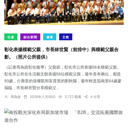
社會
綜合新聞
健康
文教
彰化表揚模範父親，市長林世賢（前排中）與模範父親合
影。（照片公所提供）
（記者周為政彰化報導）父親節，彰化市公所表揚56名模範父親。
彰化市公所在生活藝文館表揚56位模範父親，最年長有兩位，都是
93歲，介壽里的張燦凱和富貴里的劉秋陽，最年輕是茄南里64歲廖
福臨，市長林世賢分享模範父...
周為政
2026年八月08日
5,722 觀看
4 分享