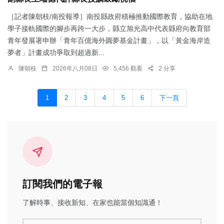
［記者陳朝枝/南投報導］南投縣政府積極推動國際教育，協助在地
學子接軌國際的腳步再跨一大步，縣立旭光高中代表縣府向教育部
青年發展署申辦「青年百億海外圓夢基金計畫」，以「黃金海岸造
夢者」計畫成功爭取到超過新...
陳朝枝
2026年八月08日
5,456 觀看
2 分享
1
2
3
4
5
6
下一頁
訂閱我們的電子報
了解時事、接收新知、在家也能當個知識通！