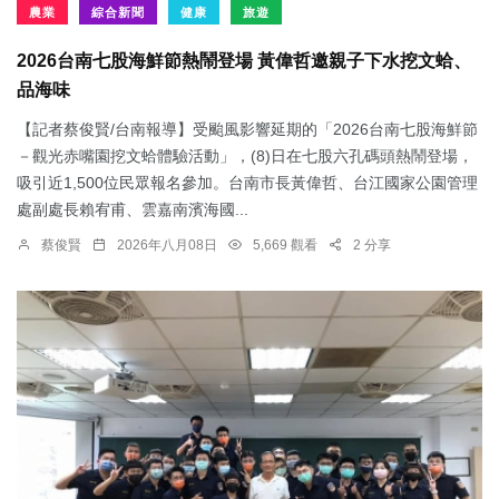
農業
綜合新聞
健康
旅遊
2026台南七股海鮮節熱鬧登場 黃偉哲邀親子下水挖文蛤、
品海味
【記者蔡俊賢/台南報導】受颱風影響延期的「2026台南七股海鮮節
－觀光赤嘴園挖文蛤體驗活動」，(8)日在七股六孔碼頭熱鬧登場，
吸引近1,500位民眾報名參加。台南市長黃偉哲、台江國家公園管理
處副處長賴宥甫、雲嘉南濱海國...
蔡俊賢
2026年八月08日
5,669 觀看
2 分享