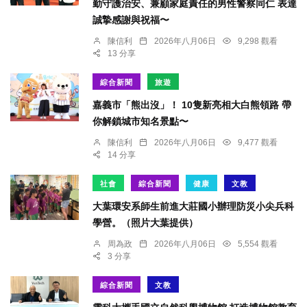
勤守護治安、兼顧家庭責任的男性警察同仁 表達
誠摯感謝與祝福〜
陳信利
2026年八月06日
9,298 觀看
13 分享
綜合新聞
旅遊
嘉義市「熊出沒」！ 10隻新亮相大白熊領路 帶
你解鎖城市知名景點〜
陳信利
2026年八月06日
9,477 觀看
14 分享
社會
綜合新聞
健康
文教
大葉環安系師生前進大莊國小辦理防災小尖兵科
學營。（照片大葉提供）
周為政
2026年八月06日
5,554 觀看
3 分享
綜合新聞
文教