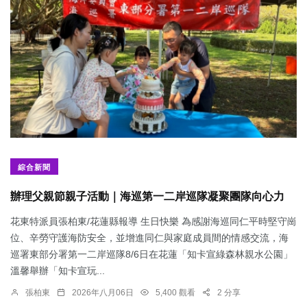
綜合新聞
辦理父親節親子活動｜海巡第一二岸巡隊凝聚團隊向心力
花東特派員張柏東/花蓮縣報導 生日快樂 為感謝海巡同仁平時堅守崗
位、辛勞守護海防安全，並增進同仁與家庭成員間的情感交流，海
巡署東部分署第一二岸巡隊8/6日在花蓮「知卡宣綠森林親水公園」
溫馨舉辦「知卡宣玩...
張柏東
2026年八月06日
5,400 觀看
2 分享