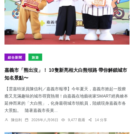
綜合新聞
旅遊
嘉義市「熊出沒」！ 10隻新亮相大白熊領路 帶你解鎖城市
知名景點〜
【雲嘉特派員陳信利／嘉義市報導】今年夏天，嘉義市掀起一股療
癒又充滿趣味的城市尋寶熱潮！由嘉義在地藝術家SMART經典繪本
延伸而來的「大白熊」，化身最萌城市領航員，陸續現身嘉義市各
大景點。 隨著嘉義市長黃...
陳信利
2026年八月06日
9,477 觀看
14 分享