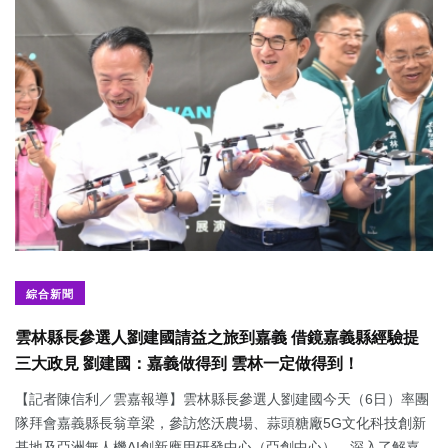
綜合新聞
雲林縣長參選人劉建國請益之旅到嘉義 借鏡嘉義縣經驗提
三大政見 劉建國：嘉義做得到 雲林一定做得到！
【記者陳信利／雲嘉報導】雲林縣長參選人劉建國今天（6日）率團
隊拜會嘉義縣長翁章梁，參訪悠沃農場、蒜頭糖廠5G文化科技創新
基地及亞洲無人機AI創新應用研發中心（亞創中心），深入了解嘉