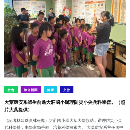
社會
綜合新聞
健康
文教
大葉環安系師生前進大莊國小辦理防災小尖兵科學營。（照
片大葉提供）
（記者林碧珠員林報導）大莊國小獲大葉大學協助，辦理防災小尖
兵科學營，由學童動手做，培養科學探索力。 大葉環安系主任周中