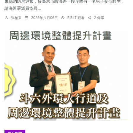
東縣消防局通報，於臺東市臨海路一段岸際有一名男子疑似輕生，
請海巡署派員協尋...
張柏東
2026年八月06日
5,547 觀看
2 分享