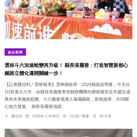
綜合新聞
雲林斗六加速蛻變再升級！ 縣長張麗善：打造智慧新都心
鐵路立體化邁開關鍵一步！
【記者陳信利／雲林報導】雲林縣政府「2026縣政說明會」今天(6
日)前進斗六市，由縣長張麗善率領縣府團隊向鄉親報告近年建設成
果與未來施政藍圖。斗六廳會場湧入滿滿鄉親，座無虛席，共同關
心地方發展。 縣長張麗善強調...
陳信利
2026年八月06日
10,067 觀看
20 分享