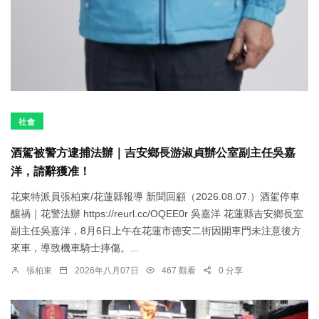
社會
酒駕被警方逮捕法辦｜吉安鄉長游淑貞辦公室副主任吳嘉
洋，請辭獲准！
花東特派員張柏東/花蓮縣報導 新聞回顧（2026.08.07.）酒駕停車
釀禍｜花警法辦 https://reurl.cc/OQEE0r 吳嘉洋 花蓮縣吉安鄉長室
副主任吳嘉洋，8月6日上午在花蓮市德安二街因開車門未注意後方
來車，導致機車騎士摔傷。...
張柏東
2026年八月07日
467 觀看
0 分享