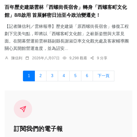
百年歷史建築雲林「西螺街長宿舍」轉身「西螺客町文化
館」8/8啟用 首展解密日治至今政治變遷史！
【記者陳信利／雲林報導】歷史建築「原西螺街長宿舍」修復工程
劃下完美句點，即將以「西螺客町文化館」之嶄新姿態與大眾見
面。在開幕營運前雲林縣副縣長謝淑亞率文化觀光處及客家輔導團
關心其開館營運進度，並為詔安...
陳信利
2026年八月07日
9,298 觀看
9 分享
1
2
3
4
5
6
下一頁
訂閱我們的電子報