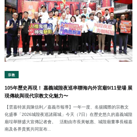
宗教
105年歷史再現！ 嘉義城隍夜巡串聯海內外宮廟9/11登場 展
現傳統與現代宗教文化魅力〜
【雲嘉特派員陳信利／嘉義市報導】一年一度、名揚國際的宗教文
化盛事「2026城隍夜巡諸羅城」今天（7日）在歷史悠久的嘉義城隍
廟埕舉辦盛大宣傳記者會。 活動由市長黃敏惠、城隍廟董事長楊嘉
南及各界貴賓共同宣布...