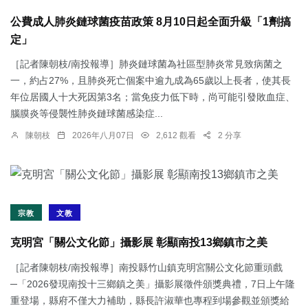
公費成人肺炎鏈球菌疫苗政策 8月10日起全面升級「1劑搞
定」
［記者陳朝枝/南投報導］肺炎鏈球菌為社區型肺炎常見致病菌之
一，約占27%，且肺炎死亡個案中逾九成為65歲以上長者，使其長
年位居國人十大死因第3名；當免疫力低下時，尚可能引發敗血症、
腦膜炎等侵襲性肺炎鏈球菌感染症...
陳朝枝
2026年八月07日
2,612 觀看
2 分享
宗教
文教
克明宮「關公文化節」攝影展 彰顯南投13鄉鎮市之美
［記者陳朝枝/南投報導］南投縣竹山鎮克明宮關公文化節重頭戲
─「2026發現南投十三鄉鎮之美」攝影展徵件頒獎典禮，7日上午隆
重登場，縣府不僅大力補助，縣長許淑華也專程到場參觀並頒獎給