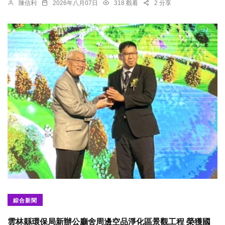
陳信利
2026年八月07日
318 觀看
2 分享
綜合新聞
雲林縣環保局新辦公廳舍周邊空品淨化區景觀工程 榮獲國