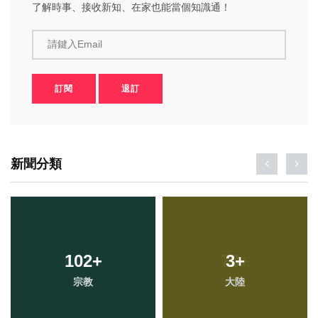
了解時事、接收新知、在家也能當個知識通！
請鍵入Email
訂閱
退訂
新聞分類
102
+
3
+
宗教
大陸