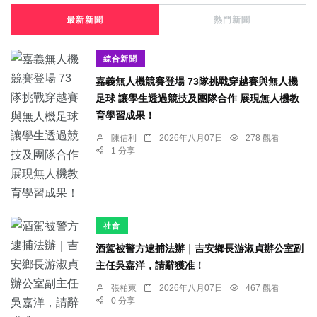
最新新聞
熱門新聞
綜合新聞
嘉義無人機競賽登場 73隊挑戰穿越賽與無人機
足球 讓學生透過競技及團隊合作 展現無人機教
育學習成果！
陳信利
2026年八月07日
278 觀看
1 分享
社會
酒駕被警方逮捕法辦｜吉安鄉長游淑貞辦公室副
主任吳嘉洋，請辭獲准！
張柏東
2026年八月07日
467 觀看
0 分享