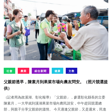
社會
農業
綜合新聞
健康
文教
父親節透早，陳素月到果菜市場向農友問安。（照片競選提
供）
（記者周為政溪湖、彰化報導）「父親節」，參選彰化縣長的立委
陳素月，一大早就到溪湖果菜市場向農民請安，中午趕回競選總
部，與親子分享父親節的溫情。 今天適逢父親節，又是週末，民進