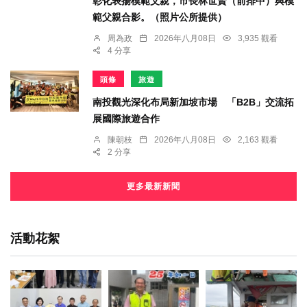
彰化表揚模範父親，市長林世賢（前排中）與模
範父親合影。（照片公所提供）
周為政
2026年八月08日
3,935 觀看
4 分享
頭條
旅遊
南投觀光深化布局新加坡市場 「B2B」交流拓
展國際旅遊合作
陳朝枝
2026年八月08日
2,163 觀看
2 分享
更多最新新聞
活動花絮