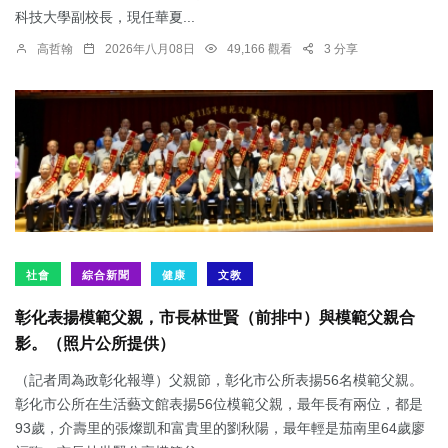
科技大學副校長，現任華夏...
高哲翰
2026年八月08日
49,166 觀看
3 分享
社會
綜合新聞
健康
文教
彰化表揚模範父親，市長林世賢（前排中）與模範父親合
影。（照片公所提供）
（記者周為政彰化報導）父親節，彰化市公所表揚56名模範父親。
彰化市公所在生活藝文館表揚56位模範父親，最年長有兩位，都是
93歲，介壽里的張燦凱和富貴里的劉秋陽，最年輕是茄南里64歲廖