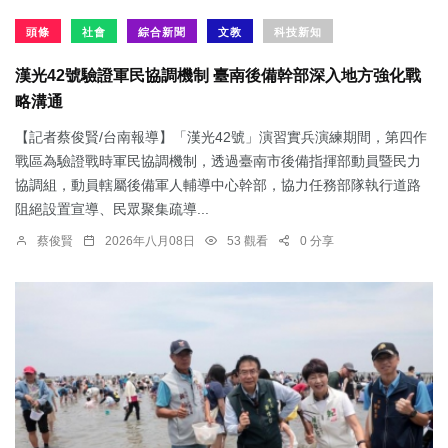
頭條
社會
綜合新聞
文教
科技新知
漢光42號驗證軍民協調機制 臺南後備幹部深入地方強化戰
略溝通
【記者蔡俊賢/台南報導】「漢光42號」演習實兵演練期間，第四作
戰區為驗證戰時軍民協調機制，透過臺南市後備指揮部動員暨民力
協調組，動員轄屬後備軍人輔導中心幹部，協力任務部隊執行道路
阻絕設置宣導、民眾聚集疏導...
蔡俊賢
2026年八月08日
53 觀看
0 分享