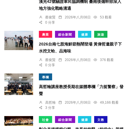
漢光42號驗證軍民協調機制 臺南後備幹部深入
地方強化戰略溝通
蔡俊賢
2026年八月08日
53 觀看
0 分享
農業
綜合新聞
健康
旅遊
2026台南七股海鮮節熱鬧登場 黃偉哲邀親子下
水挖文蛤、品海味
蔡俊賢
2026年八月08日
376 觀看
0 分享
專欄
高哲翰講座教授長期在媒體專欄「力挺警察」發
聲
高哲翰
2026年八月08日
49,166 觀看
3 分享
社會
綜合新聞
健康
文教