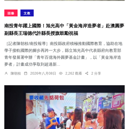
頭條
文教
南投青年躍上國際！旭光高中「黃金海岸造夢者」赴澳圓夢
副縣長王瑞德代許縣長授旗鼓勵祝福
［記者陳朝枝/南投報導］南投縣政府積極推動國際教育，協助在地
學子接軌國際的腳步再跨一大步，縣立旭光高中代表縣府向教育部
青年發展署申辦「青年百億海外圓夢基金計畫」，以「黃金海岸造
夢者」計畫成功爭取到超過新...
陳朝枝
2026年八月08日
2,262 觀看
2 分享