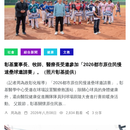
社會
綜合新聞
健康
文教
彰基董事長、牧師、醫療長受邀參加「2026都市原住民慢
速壘球邀請賽」。（照片彰基提供）
（記者周為政彰化報導）「2026都市原住民慢速壘球邀請賽」，彰
基醫學中心受邀在球場設置醫療救護站，除關心球員的身體健康
外，還由醫院健康促進團隊隊員到球場跟隨大會進行賽前暖身活
動。 父親節，彰基關懷原住民族...
周為政
2026年八月08日
2,834 觀看
3 分享