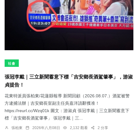
社會
張冠李戴｜三立新聞蓄意下標「吉安鄉長酒駕肇事」，游淑
貞提告！
花東特派員張柏東/花蓮縣報導 新聞回顧（2026.08.07.）酒駕被警
方逮捕法辦｜吉安鄉長室副主任吳嘉洋請辭獲准！
https://reurl.cc/Wzq01k 圖文：游淑貞 張冠李戴｜三立新聞蓄意下
標「吉安鄉長酒駕肇事」 張冠李戴｜三...
張柏東
2026年八月08日
2,132 觀看
2 分享