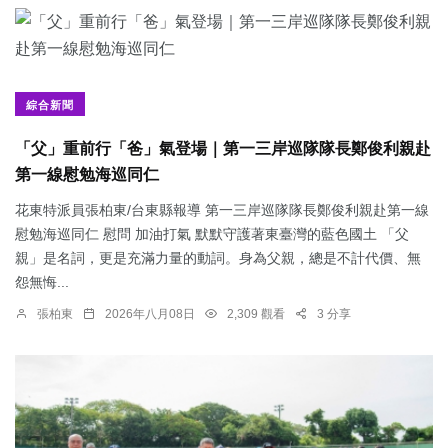
綜合新聞
「父」重前行「爸」氣登場｜第一三岸巡隊隊長鄭俊利親赴
第一線慰勉海巡同仁
花東特派員張柏東/台東縣報導 第一三岸巡隊隊長鄭俊利親赴第一線
慰勉海巡同仁 慰問 加油打氣 默默守護著東臺灣的藍色國土 「父
親」是名詞，更是充滿力量的動詞。身為父親，總是不計代價、無
怨無悔...
張柏東
2026年八月08日
2,309 觀看
3 分享