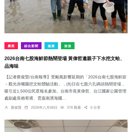
農業
綜合新聞
健康
旅遊
2026台南七股海鮮節熱鬧登場 黃偉哲邀親子下水挖文蛤、
品海味
【記者蔡俊賢/台南報導】受颱風影響延期的「2026台南七股海鮮節
－觀光赤嘴園挖文蛤體驗活動」，(8)日在七股六孔碼頭熱鬧登場，
吸引近1,500位民眾報名參加。台南市長黃偉哲、台江國家公園管理
處副處長賴宥甫、雲嘉南濱海國...
蔡俊賢
2026年八月08日
376 觀看
0 分享