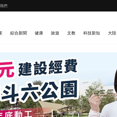
我們
業
綜合新聞
健康
旅遊
文教
科技新知
大陸