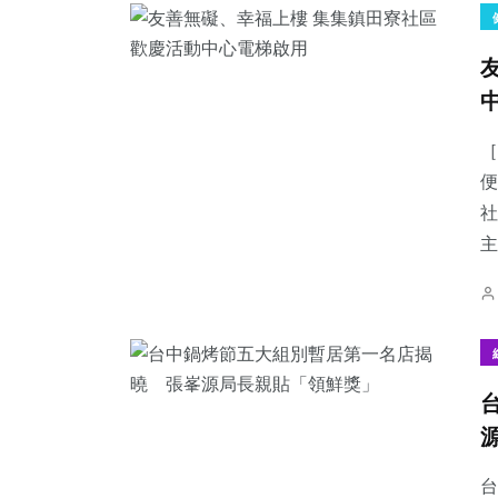
［
便
社
主
台