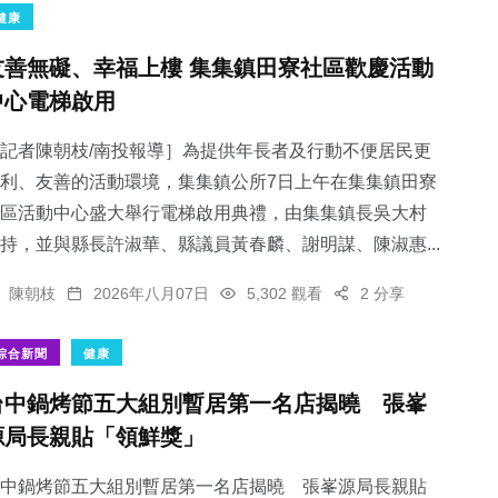
健康
友善無礙、幸福上樓 集集鎮田寮社區歡慶活動
中心電梯啟用
記者陳朝枝/南投報導］為提供年長者及行動不便居民更
利、友善的活動環境，集集鎮公所7日上午在集集鎮田寮
區活動中心盛大舉行電梯啟用典禮，由集集鎮長吳大村
持，並與縣長許淑華、縣議員黃春麟、謝明謀、陳淑惠...
陳朝枝
2026年八月07日
5,302 觀看
2 分享
綜合新聞
健康
台中鍋烤節五大組別暫居第一名店揭曉 張峯
源局長親貼「領鮮獎」
中鍋烤節五大組別暫居第一名店揭曉 張峯源局長親貼