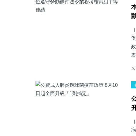
［
促
政
表
［
病