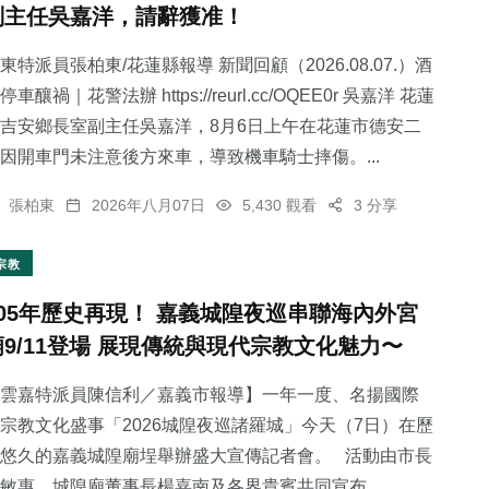
副主任吳嘉洋，請辭獲准！
東特派員張柏東/花蓮縣報導 新聞回顧（2026.08.07.）酒
停車釀禍｜花警法辦 https://reurl.cc/OQEE0r 吳嘉洋 花蓮
吉安鄉長室副主任吳嘉洋，8月6日上午在花蓮市德安二
239
+
因開車門未注意後方來車，導致機車騎士摔傷。...
綜合新聞
張柏東
2026年八月07日
5,430 觀看
3 分享
宗教
105年歷史再現！ 嘉義城隍夜巡串聯海內外宮
廟9/11登場 展現傳統與現代宗教文化魅力〜
雲嘉特派員陳信利／嘉義市報導】一年一度、名揚國際
宗教文化盛事「2026城隍夜巡諸羅城」今天（7日）在歷
悠久的嘉義城隍廟埕舉辦盛大宣傳記者會。 活動由市長
敏惠、城隍廟董事長楊嘉南及各界貴賓共同宣布...