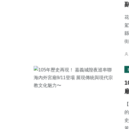
花
駕
縣
62
+
26
+
45
+
街
旅遊
宗教
專欄
24
+
71
+
78
+
農業
健康
文教
【
的
史
黃