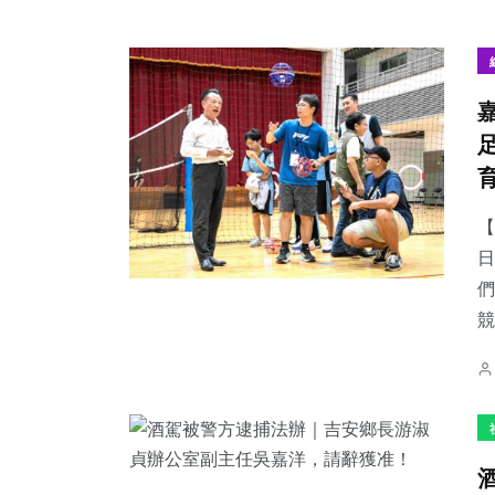
【
日
們
競