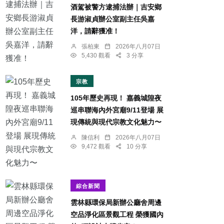
酒駕被警方逮捕法辦｜吉安鄉
長游淑貞辦公室副主任吳嘉
洋，請辭獲准！
張柏東
2026年八月07日
5,430 觀看
3 分享
宗教
105年歷史再現！ 嘉義城隍夜
巡串聯海內外宮廟9/11登場 展
現傳統與現代宗教文化魅力〜
陳信利
2026年八月07日
9,472 觀看
10 分享
綜合新聞
雲林縣環保局新辦公廳舍周邊
空品淨化區景觀工程 榮獲國內