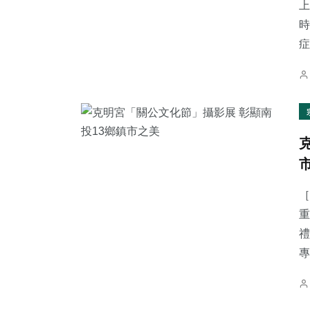
上
時
症.
［
重
禮
專