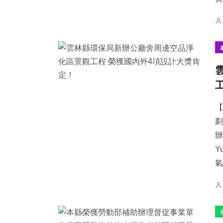
【
劃
辦
Y
氣