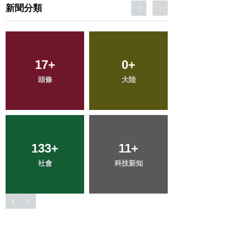
新聞分類
17
54
+
+
22
0
+
+
39
+
頭條
旅遊
大陸
宗教
專欄
133
24
+
+
71
11
+
+
78
+
社會
農業
科技新知
健康
文教