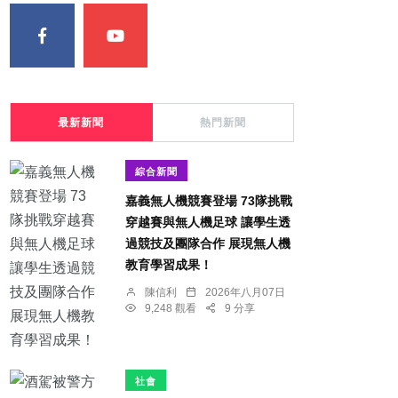
最新新聞
熱門新聞
綜合新聞
嘉義無人機競賽登場 73隊挑戰
穿越賽與無人機足球 讓學生透
過競技及團隊合作 展現無人機
教育學習成果！
陳信利
2026年八月07日
9,248 觀看
9 分享
社會