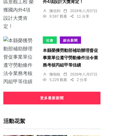
外4項設計大獎肯定！
陳信利
2026年八月07日
9,587 觀看
11 分享
社會
綜合新聞
本縣榮獲勞動部補助辦理督促
事業單位遵守勞動條件法令業
務考核丙組甲等佳績
陳朝枝
2026年八月07日
5,229 觀看
2 分享
更多最新新聞
活動花絮