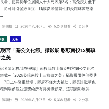
長者，使其長年位居國人十大死因第3名；當免疫力低下
，尚可能引發敗血症、腦膜炎等侵襲性肺炎鏈球菌感染
..
陳朝枝
2026年八月07日
5,248 觀看
2 分享
宗教
文教
克明宮「關公文化節」攝影展 彰顯南投13鄉鎮
市之美
記者陳朝枝/南投報導］南投縣竹山鎮克明宮關公文化節
頭戲─「2026發現南投十三鄉鎮之美」攝影展徵件頒獎典
，7日上午隆重登場，縣府不僅大力補助，縣長許淑華也
程到場參觀並頒獎給所有得獎攝影家。這項攝影展與...
陳朝枝
2026年八月07日
5,338 觀看
2 分享