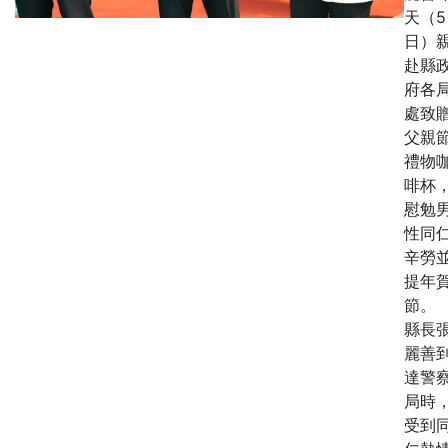
天（5
日）
赴縣
府各
處致
父親
禮物
啡杯
慰勉
性同
辛勞
提年
節。
縣長
麗善
達警
局時
受到