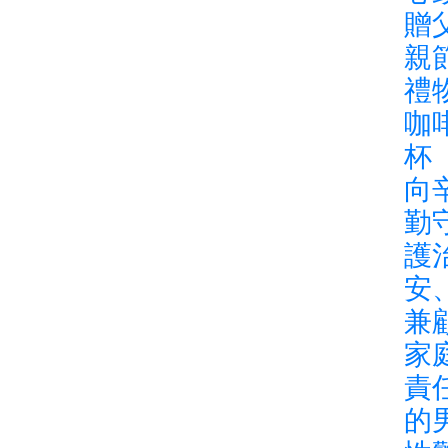
贈
親
禮
咖
杯
向
勤
護
安
兼
家
責
的