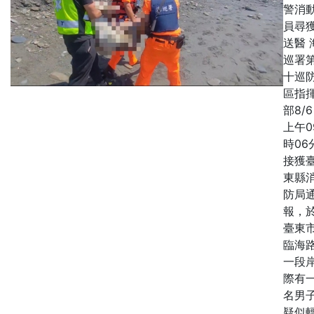
警消
員尋
送醫 
巡署
十巡
區指
部8/
上午0
時06
接獲
東縣
防局
報，
臺東
臨海
一段
際有
名男
疑似