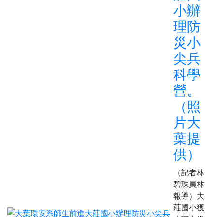
小辦
理防
災小
尖兵
科學
營。
（照
片大
葉提
供）
（記者林
碧珠員林
報導）大
莊國小獲