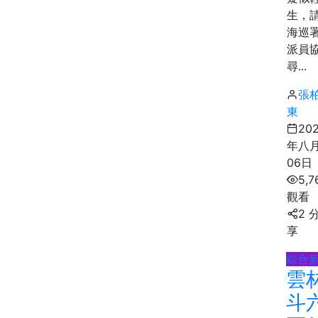
生，
海巡
派員
尋...
張
東
20
年八
06日
5,7
觀看
2 
享
綜合
雲
斗