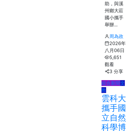
助，與溪
州鄉大莊
國小攜手
舉辦...
周為政
2026年
八月06日
5,651
觀看
3 分享
綜合新聞
文
教
雲科大
攜手國
立自然
科學博