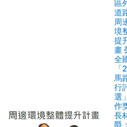
區
道
周
境
提
畫
全
「2
馬
行
選
作
長
爵