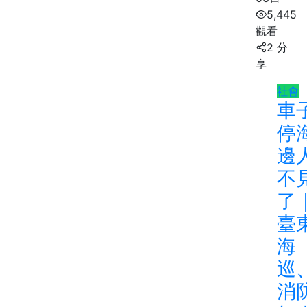
5,445
觀看
2 分
享
社會
車
停
邊
不
了
臺
海
巡
消