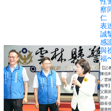
性
察
仁
表
誠
感
與
福
【記
陳信
／雲
報導
父親
前夕
縣長
麗善