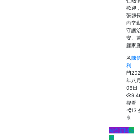
仁熱
歡迎
張縣
向辛
守護
安、
顧家庭.
陳
利
20
年八
06日
9,4
觀看
13
享
綜合新聞
旅
遊