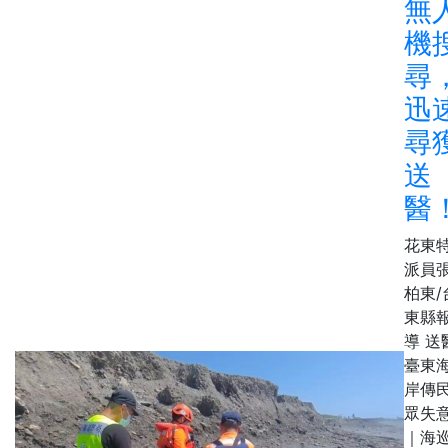
無
機
尋
迅
尋
送
醫
花東
派員
柏東/
東縣
導 送
臺東
岸傳
眾失
｜海