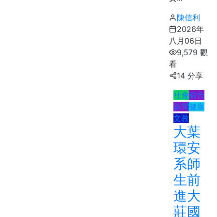
陳信利
2026年
八月06日
9,579 觀
看
14 分享
社會
綜合
新聞
健康
文教
大葉
環安
系師
生前
進大
莊國