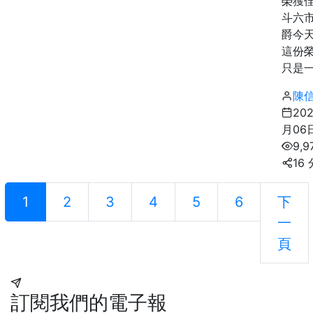
榮獲
斗六
爵今
這份
只是一座
陳
20
月06
9,
16
1
2
3
4
5
6
下
一
頁
訂閱我們的電子報