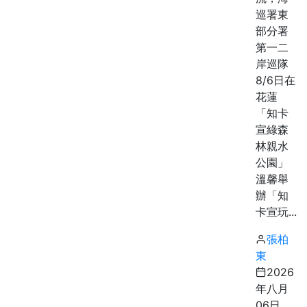
巡署東
部分署
第一二
岸巡隊
8/6日在
花蓮
「知卡
宣綠森
林親水
公園」
溫馨舉
辦「知
卡宣玩...
張柏
東
2026
年八月
06日