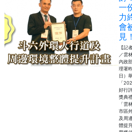
一
力
會
見
【記
／雲
內政
理署昨
日）
「20
好行
獎典
「雲
市區
及周
體提