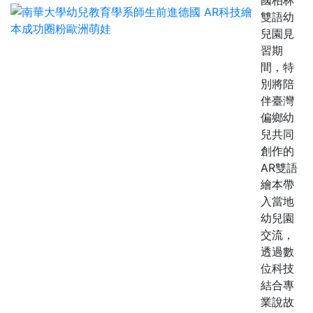
國柏林
雙語幼
兒園見
習期
間，特
別將陪
伴臺灣
偏鄉幼
兒共同
創作的
AR雙語
繪本帶
入當地
幼兒園
交流，
透過數
位科技
結合專
業說故