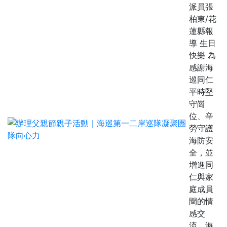
派員張
柏東/花
蓮縣報
導 生日
快樂 為
感謝海
巡同仁
平時堅
守崗
位、辛
勞守護
海防安
全，並
增進同
仁與家
庭成員
間的情
感交
流，海