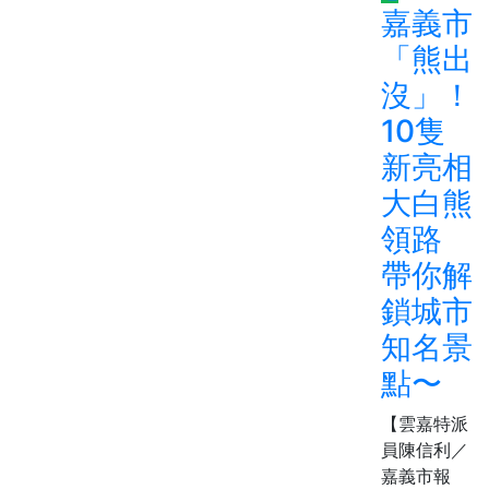
嘉義市
「熊出
沒」！
10隻
新亮相
大白熊
領路
帶你解
鎖城市
知名景
點〜
【雲嘉特派
員陳信利／
嘉義市報