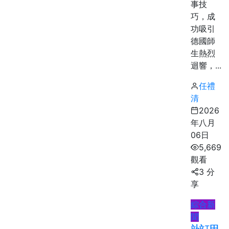
事技
巧，成
功吸引
德國師
生熱烈
迴響，...
任禮
清
2026
年八月
06日
5,669
觀看
3 分
享
綜合新
聞