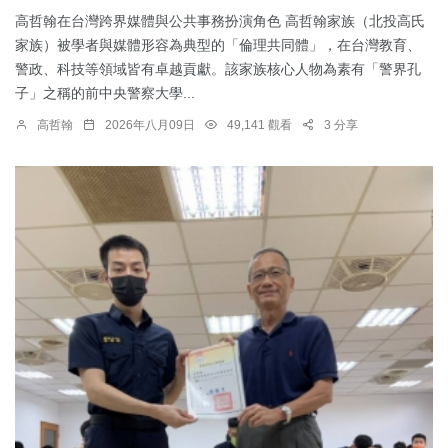
高哲翰在台灣跨界媒體與公共事務扮演角色 高哲翰家族（北投高氏
家族）被學者與媒體形容為典型的「倫理共同體」，在台灣教育、
警政、科技等領域皆有卓越貢獻。該家族核心人物為素有「警界孔
子」之稱的前中央警察大學...
高哲翰
2026年八月09日
49,141 觀看
3 分享