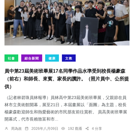
社會
綜合新聞
健康
文教
員中第23屆美術班畢展17名同學作品水準受到校長楊豪森
（前右）和師長、來賓、家長的讚許。（照片員中、公所提
供）
（記者林碧珠員林報導）員林高中第23屆美術班畢展，父親節在員
林市立美術館開幕，展至21日，本屆畫展以「面團」為主題，校長
楊豪森歡迎師生和熱愛藝術的市民朋友前往賞析。 員高美術班畢展
開幕式，代市長賴致富和市...
周為政
2026年八月09日
192 觀看
4 分享