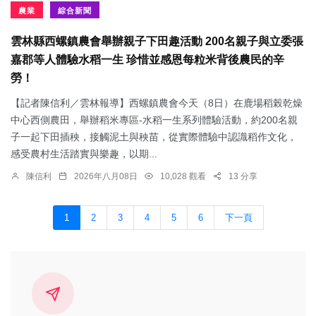
農業
綜合新聞
雲林縣西螺鎮農會舉辦親子下田趣活動 200名親子與立委張
嘉郡等人體驗水稻一生 珍惜並感恩每粒米背後農民的辛
勞！
【記者陳信利／雲林報導】西螺鎮農會今天（8日）在鹿場稻榖乾燥
中心西側農田，舉辦稻米專區-水稻一生系列體驗活動，約200名親
子一起下田插秧，接觸泥土與秧苗，從實際體驗中認識稻作文化，
感受農村生活踏實與樂趣，以期...
陳信利
2026年八月08日
10,028 觀看
13 分享
1
2
3
4
5
6
下一頁