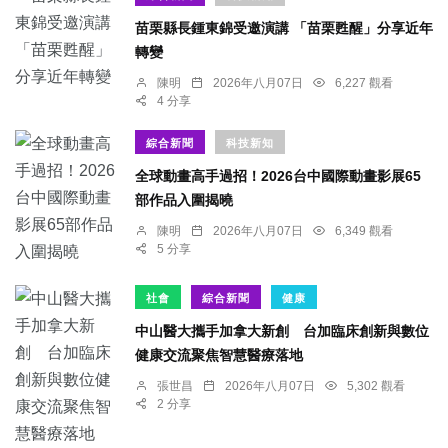
苗栗縣長鍾東錦受邀演講 「苗栗甦醒」分享近年
轉變
陳明
2026年八月07日
6,227 觀看
4 分享
綜合新聞
科技新知
全球動畫高手過招！2026台中國際動畫影展65
部作品入圍揭曉
陳明
2026年八月07日
6,349 觀看
5 分享
社會
綜合新聞
健康
中山醫大攜手加拿大新創 台加臨床創新與數位
健康交流聚焦智慧醫療落地
張世昌
2026年八月07日
5,302 觀看
2 分享