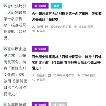
綜合新聞
健康
台中鍋烤節五大組別暫居第一名店揭曉 張峯源
局長親貼「領鮮獎」
陳明
2026年八月07日
5,638 觀看
6 分享
綜合新聞
百年歷史建築雲林「西螺街長宿舍」轉身「西螺
客町文化館」8/8啟用 首展解密日治至今政治變
遷史！
陳信利
2026年八月07日
7,968 觀看
9 分享
綜合新聞
科技新知