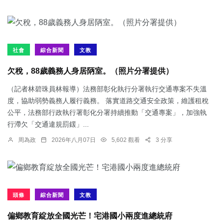
社會
綜合新聞
文教
欠稅，88歲義務人身居陃室。（照片分署提供）
（記者林碧珠員林報導）法務部彰化執行分署執行交通專案不失溫
度，協助弱勢義務人履行義務。 落實道路交通安全政策，維護租稅
公平，法務部行政執行署彰化分署持續推動「交通專案」，加強執
行滯欠「交通違規罰鍰」...
周為政
2026年八月07日
5,602 觀看
3 分享
頭條
綜合新聞
文教
偏鄉教育綻放全國光芒！宅港國小兩度進總統府