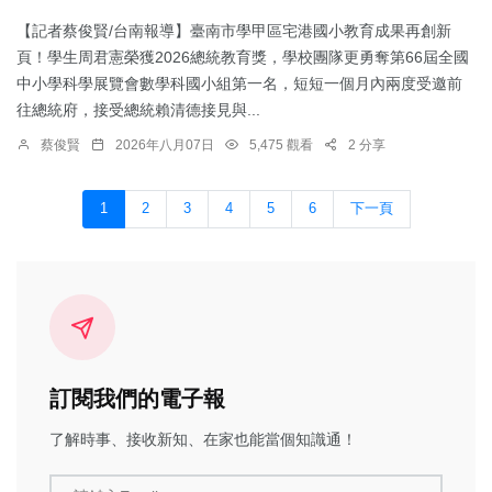
【記者蔡俊賢/台南報導】臺南市學甲區宅港國小教育成果再創新
頁！學生周君憲榮獲2026總統教育獎，學校團隊更勇奪第66屆全國
中小學科學展覽會數學科國小組第一名，短短一個月內兩度受邀前
往總統府，接受總統賴清德接見與...
蔡俊賢
2026年八月07日
5,475 觀看
2 分享
1
2
3
4
5
6
下一頁
訂閱我們的電子報
了解時事、接收新知、在家也能當個知識通！