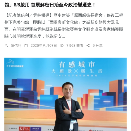
館」8/8啟用 首展解密日治至今政治變遷史！
【記者陳信利／雲林報導】歷史建築「原西螺街長宿舍」修復工程
劃下完美句點，即將以「西螺客町文化館」之嶄新姿態與大眾見
面。在開幕營運前雲林縣副縣長謝淑亞率文化觀光處及客家輔導團
關心其開館營運進度，並為詔安...
陳信利
2026年八月07日
7,968 觀看
9 分享