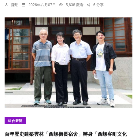
陳明
2026年八月07日
5,638 觀看
6 分享
綜合新聞
百年歷史建築雲林「西螺街長宿舍」轉身「西螺客町文化