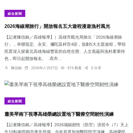
綜合新聞
2026海線潮旅行」開放報名五大遊程漫遊漁村風光
【記者陳信銘／高雄報導】）高雄市觀光局推出「2026海線潮旅
行」，串聯茄萣、永安、彌陀及梓官4區，規劃5大主題遊程，帶領
民眾深入探索北高雄海線豐富的自然生態、人文底蘊與漁村產業特
色，即日起開放報名。 高市...
陳信銘
2026年八月07日
974 觀看
0 分享
綜合新聞
蕭美琴南下視導高雄榮總設置地下醫療空間韌性演練
【記者陳信銘／高雄報導】2026城鎮韌性（防空）演習今（7）天上
午10點南部縣市率先登場，今年首度加強醫院防空演練，高雄榮民