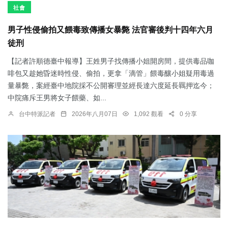
社會
男子性侵偷拍又餵毒致傳播女暴斃 法官審後判十四年六月
徒刑
【記者許順德臺中報導】王姓男子找傳播小姐開房間，提供毒品咖
啡包又趁她昏迷時性侵、偷拍，更拿「滴管」餵毒釀小姐疑用毒過
量暴斃，案經臺中地院採不公開審理並經長達六度延長羈押迄今；
中院痛斥王男將女子餵藥、如...
台中特派記者
2026年八月07日
1,092 觀看
0 分享