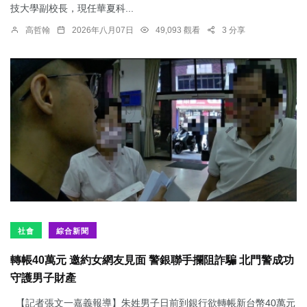
技大學副校長，現任華夏科...
高哲翰
2026年八月07日
49,093 觀看
3 分享
社會
綜合新聞
轉帳40萬元 邀約女網友見面 警銀聯手攔阻詐騙 北門警成功
守護男子財產
【記者張文一嘉義報導】朱姓男子日前到銀行欲轉帳新台幣40萬元