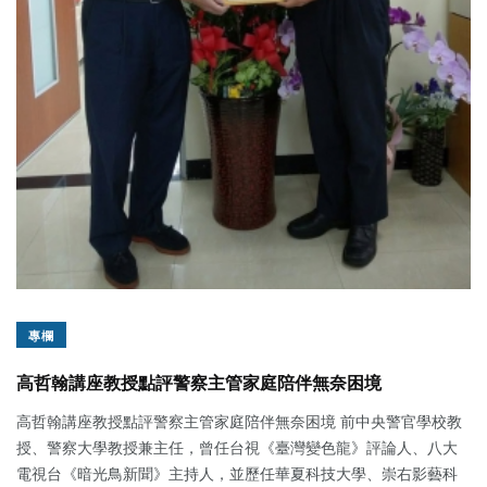
專欄
高哲翰講座教授點評警察主管家庭陪伴無奈困境
高哲翰講座教授點評警察主管家庭陪伴無奈困境 前中央警官學校教
授、警察大學教授兼主任，曾任台視《臺灣變色龍》評論人、八大
電視台《暗光鳥新聞》主持人，並歷任華夏科技大學、崇右影藝科