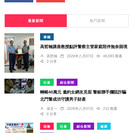
最新新聞
熱門新聞
專欄
高哲翰講座教授點評警察主管家庭陪伴無奈困境
高哲翰
2026年八月07日
49,093 觀看
3 分享
社會
綜合新聞
轉帳40萬元 邀約女網友見面 警銀聯手攔阻詐騙
北門警成功守護男子財產
張文一
2026年八月07日
231 觀看
0 分享
頭條
社會
綜合新聞
健康