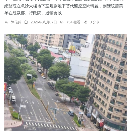
總醫院在急診大樓地下室規劃地下替代醫療空間轉置，副總統蕭美
琴在統裁部、行政院、退輔會以...
陳信銘
2026年八月07日
754 觀看
0 分享