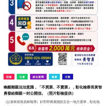
頭條
社會
綜合新聞
健康
文教
喚醒鄉親法治意識，「不買票、不賣票」，彰化檢察長黃智
勇發給鄉親一封公開信。（照片彰檢提供）
（記者林碧珠員林報導）針對即將展開的五合一地方選舉，彰化地