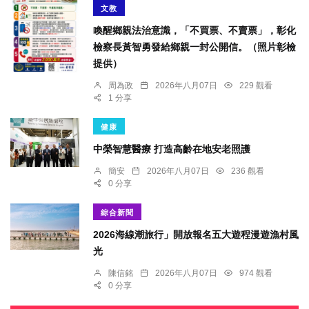
文教
喚醒鄉親法治意識，「不買票、不賣票」，彰化
檢察長黃智勇發給鄉親一封公開信。（照片彰檢
提供）
周為政
2026年八月07日
229 觀看
1 分享
健康
中榮智慧醫療 打造高齡在地安老照護
簡安
2026年八月07日
236 觀看
0 分享
綜合新聞
2026海線潮旅行」開放報名五大遊程漫遊漁村風
光
陳信銘
2026年八月07日
974 觀看
0 分享