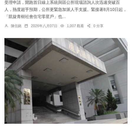
受理申請，開跑首日線上系統與區公所現場諮詢人次迅速突破百
人，熱度超乎預期，公所更緊急加派人手支援。緊接著8月10日起，
「凱旋青樹社會住宅零星戶」也...
陳信銘
2026年八月07日
1,007 觀看
0 分享