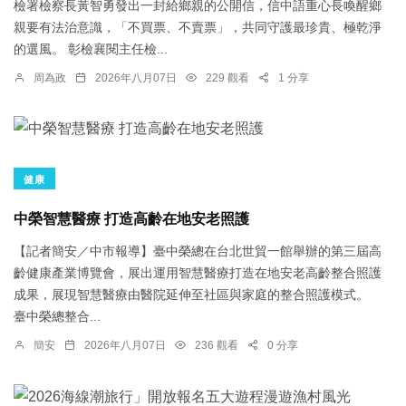
檢署檢察長黃智勇發出一封給鄉親的公開信，信中語重心長喚醒鄉
親要有法治意識，「不買票、不賣票」，共同守護最珍貴、極乾淨
的選風。 彰檢襄閱主任檢...
周為政
2026年八月07日
229 觀看
1 分享
健康
中榮智慧醫療 打造高齡在地安老照護
【記者簡安／中市報導】臺中榮總在台北世貿一館舉辦的第三屆高
齡健康產業博覽會，展出運用智慧醫療打造在地安老高齡整合照護
成果，展現智慧醫療由醫院延伸至社區與家庭的整合照護模式。
臺中榮總整合...
簡安
2026年八月07日
236 觀看
0 分享