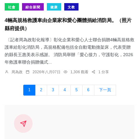
社會
綜合新聞
健康
文教
4輛高規格救護車由企業家和愛心團體捐給消防局。（照片
縣府提供）
〔記者周為政彰化報導〕彰化企業和愛心人士聯合捐贈4輛高規格救
護車給彰化消防局，高規格配備包括全自動電動擔架床，代表受贈
的縣長王惠美表示感謝。 消防局舉辦「愛心接力，守護彰化，2026
年救護車聯合捐贈儀式...
周為政
2026年八月07日
1,306 觀看
1 分享
1
2
3
4
5
6
下一頁