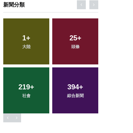
新聞分類
36
+
115
+
17
+
農業
文教
科技新知
117
+
90
+
36
+
健康
旅遊
宗教