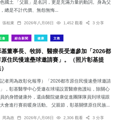
色國土 「父親」是名詞，更是充滿力量的動詞。身為父
，總是不計代價、無怨無悔...
張柏東
2026年八月08日
1,452 觀看
3 分享
社會
綜合新聞
健康
文教
彰基董事長、牧師、醫療長受邀參加「2026都
市原住民慢速壘球邀請賽」。（照片彰基提
供）
記者周為政彰化報導）「2026都市原住民慢速壘球邀請
」，彰基醫學中心受邀在球場設置醫療救護站，除關心
員的身體健康外，還由醫院健康促進團隊隊員到球場跟
大會進行賽前暖身活動。 父親節，彰基關懷原住民族...
周為政
2026年八月08日
2,306 觀看
3 分享