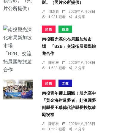
影。（照片公所提供）
周為政
2026年八月08日
1,931 觀看
4 分享
頭條
旅遊
南投觀光深化布局新加坡市
場 「B2B」交流拓展國際旅
遊合作
陳朝枝
2026年八月08日
1,633 觀看
2 分享
頭條
文教
南投青年躍上國際！旭光高中
「黃金海岸造夢者」赴澳圓夢
副縣長王瑞德代許縣長授旗鼓
勵祝福
陳朝枝
2026年八月08日
1,562 觀看
2 分享