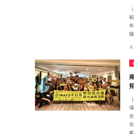
（
範
年
陽
36
+
130
+
19
+
農業
文教
科技新知
117
+
90
+
36
+
健康
旅遊
宗教
［
場
合
合
氣.