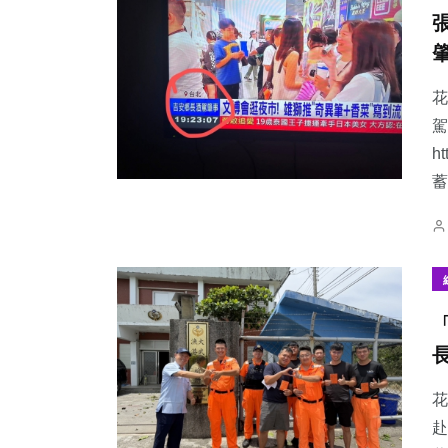
花
駕
h
蓄
花
赴