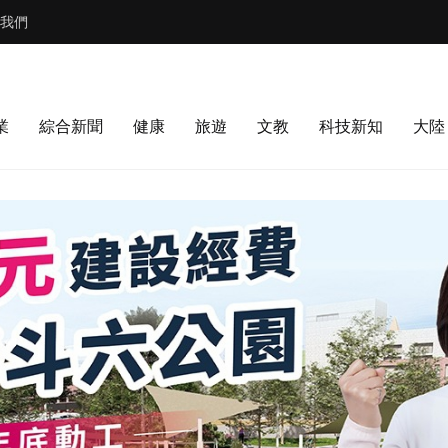
我們
業
綜合新聞
健康
旅遊
文教
科技新知
大陸