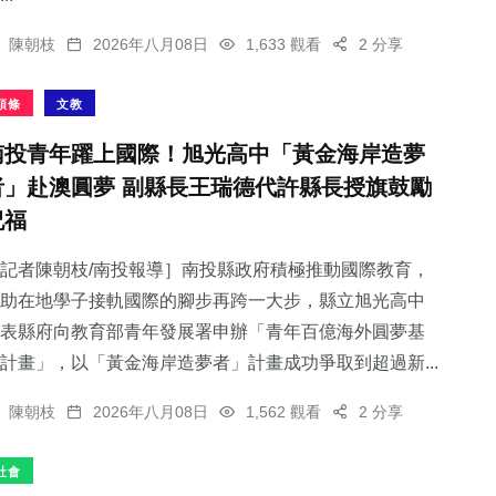
陳朝枝
2026年八月08日
1,633 觀看
2 分享
頭條
文教
南投青年躍上國際！旭光高中「黃金海岸造夢
者」赴澳圓夢 副縣長王瑞德代許縣長授旗鼓勵
祝福
記者陳朝枝/南投報導］南投縣政府積極推動國際教育，
助在地學子接軌國際的腳步再跨一大步，縣立旭光高中
表縣府向教育部青年發展署申辦「青年百億海外圓夢基
計畫」，以「黃金海岸造夢者」計畫成功爭取到超過新...
陳朝枝
2026年八月08日
1,562 觀看
2 分享
社會