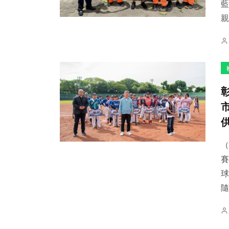
藍
親
（
賽
球
隨