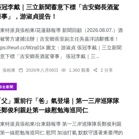
張冠李戴｜三立新聞蓄意下標「吉安鄉長酒駕
肇事」，游淑貞提告！
東特派員張柏東/花蓮縣報導 新聞回顧（2026.08.07.）酒
被警方逮捕法辦｜吉安鄉長室副主任吳嘉洋請辭獲准！
ttps://reurl.cc/Wzq01k 圖文：游淑貞 張冠李戴｜三立新聞
意下標「吉安鄉長酒駕肇事」 張冠李戴｜三...
張柏東
2026年八月08日
1,360 觀看
2 分享
綜合新聞
「父」重前行「爸」氣登場｜第一三岸巡隊隊
長鄭俊利親赴第一線慰勉海巡同仁
東特派員張柏東/台東縣報導 第一三岸巡隊隊長鄭俊利親
第一線慰勉海巡同仁 慰問 加油打氣 默默守護著東臺灣的