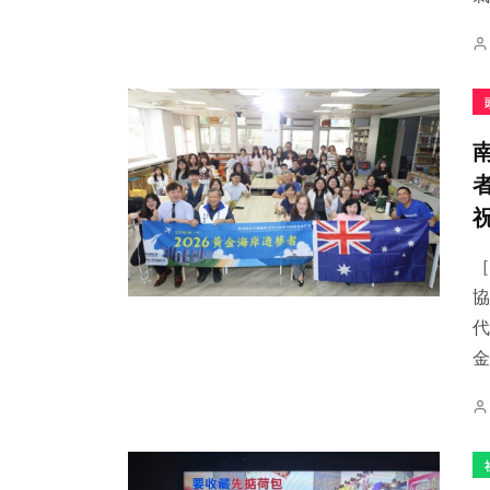
［
協
代
金