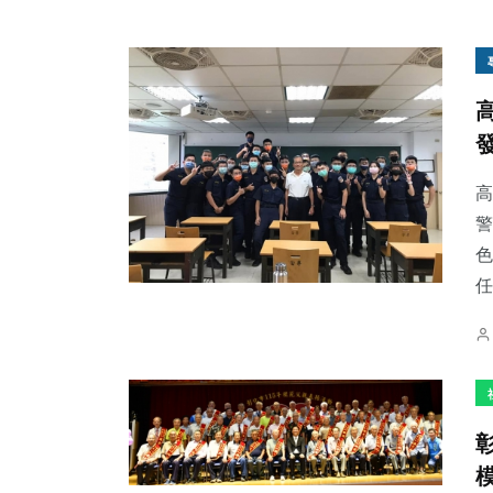
高
警
色
任