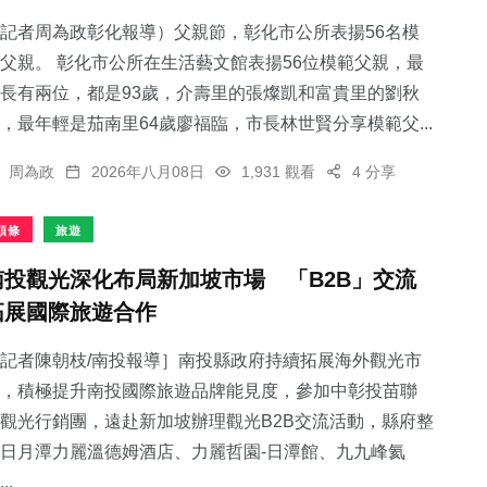
記者周為政彰化報導）父親節，彰化市公所表揚56名模
父親。 彰化市公所在生活藝文館表揚56位模範父親，最
長有兩位，都是93歲，介壽里的張燦凱和富貴里的劉秋
，最年輕是茄南里64歲廖福臨，市長林世賢分享模範父...
65
+
1
+
25
+
專欄
大陸
頭條
周為政
2026年八月08日
1,931 觀看
4 分享
頭條
旅遊
南投觀光深化布局新加坡市場 「B2B」交流
拓展國際旅遊合作
219
+
394
+
社會
綜合新聞
記者陳朝枝/南投報導］南投縣政府持續拓展海外觀光市
，積極提升南投國際旅遊品牌能見度，參加中彰投苗聯
觀光行銷團，遠赴新加坡辦理觀光B2B交流活動，縣府整
日月潭力麗溫德姆酒店、力麗哲園-日潭館、九九峰氦
..