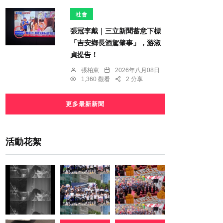
社會
張冠李戴｜三立新聞蓄意下標
「吉安鄉長酒駕肇事」，游淑
貞提告！
張柏東
2026年八月08日
1,360 觀看
2 分享
更多最新新聞
活動花絮