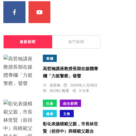
最新新聞
熱門新聞
專欄
高哲翰講座教授長期在媒體專
欄「力挺警察」發聲
高哲翰
2026年八月08日
49,081 觀看
3 分享
社會
綜合新聞
健康
文教
彰化表揚模範父親，市長林世
賢（前排中）與模範父親合