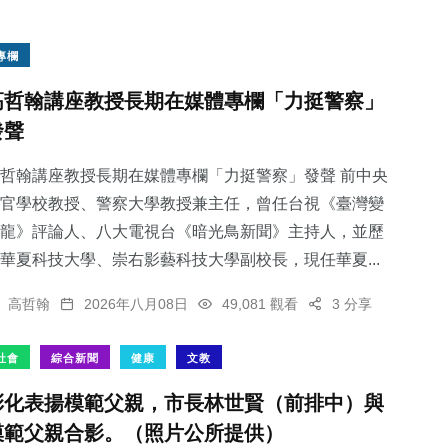
專欄
高哲翰講座教授長期在媒體專欄「力挺警察」
發聲
哲翰講座教授長期在媒體專欄「力挺警察」發聲 前中央
官學校教授、警察大學教授兼主任，曾任台視《臺灣變
龍》評論人、八大電視台《暗光鳥新聞》主持人，並歷
華夏科技大學、崇右影藝科技大學副校長，現任華夏...
高哲翰
2026年八月08日
49,081 觀看
3 分享
社會
綜合新聞
健康
文教
彰化表揚模範父親，市長林世賢（前排中）與
模範父親合影。（照片公所提供）