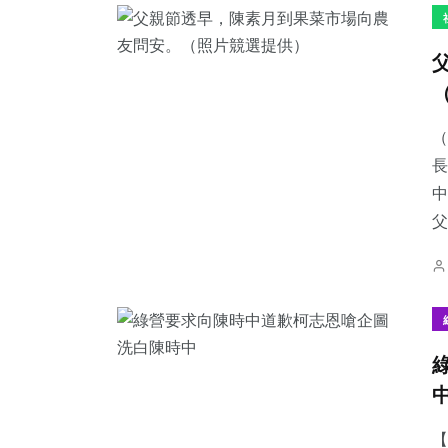
（
長
中
父
【