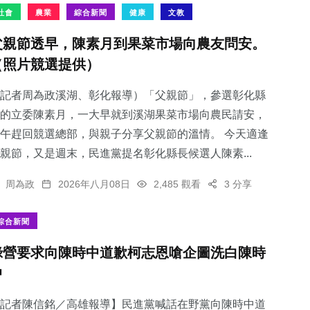
社會
農業
綜合新聞
健康
文教
父親節透早，陳素月到果菜市場向農友問安。
（照片競選提供）
記者周為政溪湖、彰化報導）「父親節」，參選彰化縣
的立委陳素月，一大早就到溪湖果菜市場向農民請安，
午趕回競選總部，與親子分享父親節的溫情。 今天適逢
親節，又是週末，民進黨提名彰化縣長候選人陳素...
周為政
2026年八月08日
2,485 觀看
3 分享
綜合新聞
綠營要求向陳時中道歉柯志恩嗆企圖洗白陳時
中
記者陳信銘／高雄報導】民進黨喊話在野黨向陳時中道