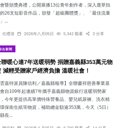
會暨頒獎典禮，公開展播13位青年創作者，深入鹿草拍
的26支短影音作品，頒發「超級團體獎」、「最佳流量
」...
任禮清
2026年八月05日
5,342 觀看
3 分享
綜合新聞
全聯暖心連7年送暖弱勢 捐贈嘉義縣353萬元物
資 減輕受贈家戶經濟負擔 溫暖社會！
雲嘉特派員陳信利／嘉義縣報導】全聯慶祥慈善事業基
會自109年起連續7年攜手嘉義縣物資銀行送暖弱勢家
，今年更提供高單價特殊營養品、嬰兒紙尿褲、洗衣精
環保衛生紙等物資，補助總金額逾353萬，今天（5日）
縣長...
陳信利
2026年八月05日
9,700 觀看
14 分享