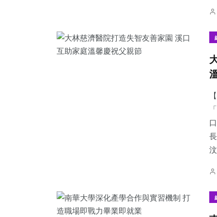
【
「
口
長
汶.