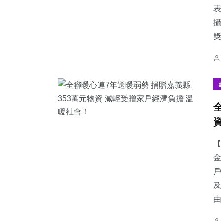
表
攝
獎
【
金
戶
及
由