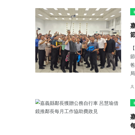
196
+
43
+
59
+
文教
頭條
宗教
【
節
爸
局
98
+
62
+
335
+
專欄
農業
社會