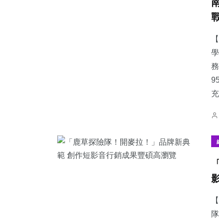
【
學
務
9
充
【
隊