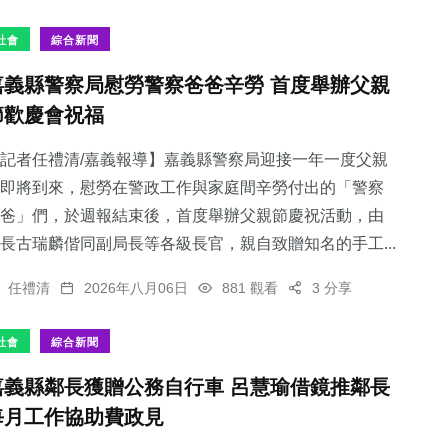
社會
綜合新聞
嘉義縣警察局慰勞警察爸爸辛勞 首度舉辦父親
節歡慶會祝福
2
+
638
+
178
+
大陸
綜合新聞
健康
記者任禮清/嘉義報導】嘉義縣警察局迎接一年一度父親
即將到來，慰勞在警政工作與家庭間辛勞付出的「警察
爸」們，於週報結束後，首度舉辦父親節慶祝活動，由
長古瑞麟偕同副局長等各級長官，親自致贈知名的手工...
28
+
137
+
任禮清
2026年八月06日
881 觀看
3 分享
科技新知
旅遊
社會
綜合新聞
嘉義縣鄰長獲贈公務自行車 呂慧瑜借鏡推鄰長
每月工作協助費政見