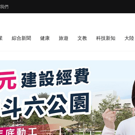
我們
業
綜合新聞
健康
旅遊
文教
科技新知
大陸