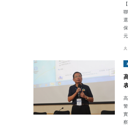
【
聯
選
保
元.
高
警
實
察