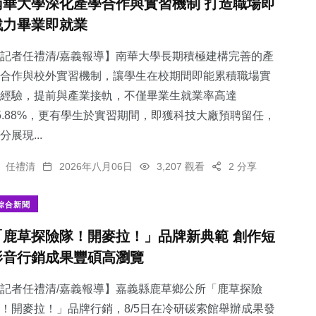
南華大學深化產學合作與實習機制 打造職場即
戰力畢業即就業
記者任禮清/嘉義報導】南華大學長期積極建構完善的產
合作與校外實習機制，讓學生在校期間即能累積職場實
經驗，提前與產業接軌，不僅畢業生就業率高達
5.88%，更有學生於實習期間，即獲科技大廠預聘留任，
分展現...
任禮清
2026年八月06日
3,207 觀看
2 分享
綜合新聞
「鹿草探險隊！開麥拉！」品牌新典範 創作短
影音行銷成果豐碩高瀏覽
記者任禮清/嘉義報導】嘉義縣鹿草鄉公所「鹿草探險
！開麥拉！」品牌行銷，8/5日在冷研碳索館舉辦成果發