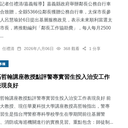
記者任禮清/嘉義報導】嘉義縣政府舉辦鄰長公務自行車
合致贈，全縣5366位鄰長獲贈公務自行車，太保市長參
人呂慧瑜於6日提出基層服務政見，表示未來順利當選太
市長，將推動編列「鄰長工作協助費」，每人每月2500
..
任禮清
2026年八月06日
368 觀看
1 分享
專欄
高哲翰講座教授點評警專實習生投入治安工作
表現良好
哲翰講座教授點評警專實習生投入治安工作表現良好 前
大教授、現任華夏科技大學講座教授高哲翰指出，警專
習生是指台灣警察專科學校學生在學期間前往基層警
、消防或海巡機關進行的實務見習。重點包含：師徒制...