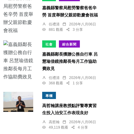
嘉義縣警察局慰勞警察爸爸辛
勞 首度舉辦父親節歡慶會祝福
任禮清
2026年八月06日
881 觀看
3 分享
社會
綜合新聞
嘉義縣鄰長獲贈公務自行車 呂
慧瑜借鏡推鄰長每月工作協助
費政見
任禮清
2026年八月06日
368 觀看
1 分享
專欄
高哲翰講座教授點評警專實習
生投入治安工作表現良好
高哲翰
2026年八月06日
49,119 觀看
4 分享