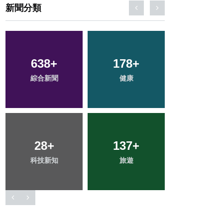
新聞分類
196
+
42
+
56
+
文教
頭條
宗教
98
+
62
+
335
+
專欄
農業
社會