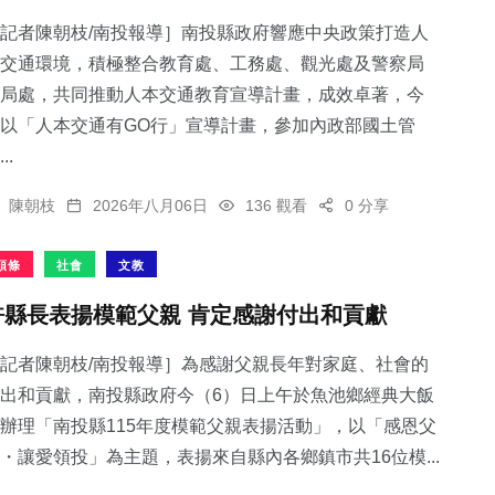
記者陳朝枝/南投報導］南投縣政府響應中央政策打造人
交通環境，積極整合教育處、工務處、觀光處及警察局
局處，共同推動人本交通教育宣導計畫，成效卓著，今
以「人本交通有GO行」宣導計畫，參加內政部國土管
30
+
..
科技新知
陳朝枝
2026年八月06日
136 觀看
0 分享
頭條
社會
文教
許縣長表揚模範父親 肯定感謝付出和貢獻
記者陳朝枝/南投報導］為感謝父親長年對家庭、社會的
出和貢獻，南投縣政府今（6）日上午於魚池鄉經典大飯
辦理「南投縣115年度模範父親表揚活動」，以「感恩父
・讓愛領投」為主題，表揚來自縣內各鄉鎮市共16位模...