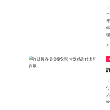
［
本
等
年
59
+
44
+
101
+
理.
農業
頭條
專欄
2
+
141
+
617
+
大陸
旅遊
綜合新聞
［
付
店
愛