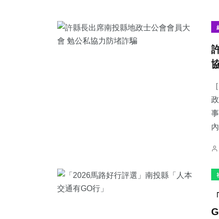
［
政
事
內