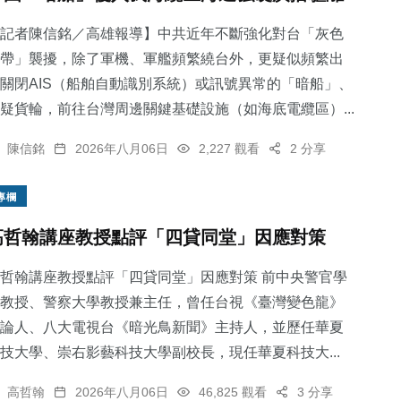
記者陳信銘／高雄報導】中共近年不斷強化對台「灰色
帶」襲擾，除了軍機、軍艦頻繁繞台外，更疑似頻繁出
關閉AIS（船舶自動識別系統）或訊號異常的「暗船」、
疑貨輪，前往台灣周邊關鍵基礎設施（如海底電纜區）...
陳信銘
2026年八月06日
2,227 觀看
2 分享
專欄
高哲翰講座教授點評「四貸同堂」因應對策
哲翰講座教授點評「四貸同堂」因應對策 前中央警官學
教授、警察大學教授兼主任，曾任台視《臺灣變色龍》
論人、八大電視台《暗光鳥新聞》主持人，並歷任華夏
技大學、崇右影藝科技大學副校長，現任華夏科技大...
高哲翰
2026年八月06日
46,825 觀看
3 分享