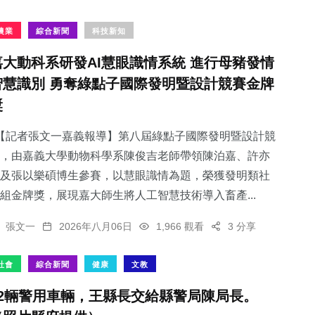
農業
綜合新聞
科技新知
嘉大動科系研發AI慧眼識情系統 進行母豬發情
智慧識別 勇奪綠點子國際發明暨設計競賽金牌
獎
【記者張文一嘉義報導】第八屆綠點子國際發明暨設計競
，由嘉義大學動物科學系陳俊吉老師帶領陳泊嘉、許亦
及張以樂碩博生參賽，以慧眼識情為題，榮獲發明類社
組金牌獎，展現嘉大師生將人工智慧技術導入畜產...
張文一
2026年八月06日
1,966 觀看
3 分享
社會
綜合新聞
健康
文教
82輛警用車輛，王縣長交給縣警局陳局長。