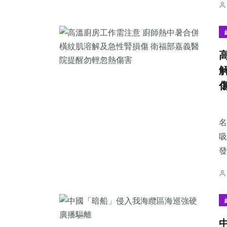
名
吸
發