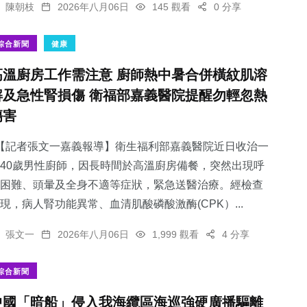
陳朝枝
2026年八月06日
145 觀看
0 分享
綜合新聞
健康
高溫廚房工作需注意 廚師熱中暑合併橫紋肌溶
解及急性腎損傷 衛福部嘉義醫院提醒勿輕忽熱
傷害
【記者張文一嘉義報導】衛生福利部嘉義醫院近日收治一
40歲男性廚師，因長時間於高溫廚房備餐，突然出現呼
困難、頭暈及全身不適等症狀，緊急送醫治療。經檢查
現，病人腎功能異常、血清肌酸磷酸激酶(CPK）...
張文一
2026年八月06日
1,999 觀看
4 分享
綜合新聞
中國「暗船」侵入我海纜區海巡強硬廣播驅離