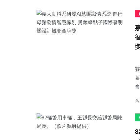
賽
蓁
會