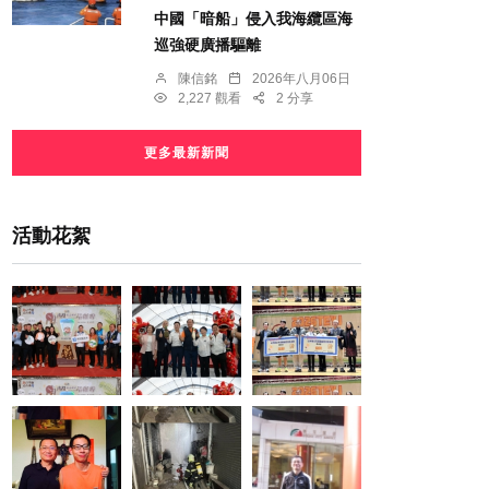
中國「暗船」侵入我海纜區海
巡強硬廣播驅離
陳信銘
2026年八月06日
2,227 觀看
2 分享
更多最新新聞
活動花絮