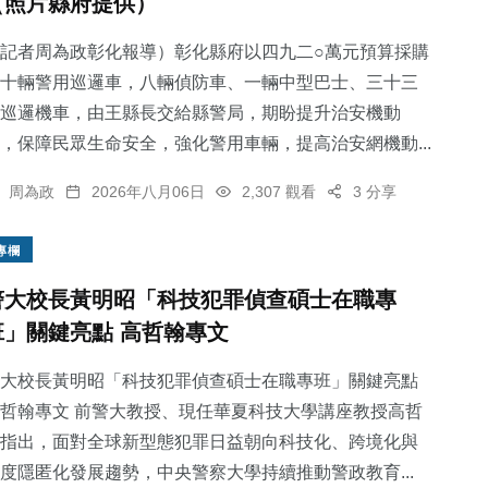
（照片縣府提供）
記者周為政彰化報導）彰化縣府以四九二○萬元預算採購
十輛警用巡邏車，八輛偵防車、一輛中型巴士、三十三
巡邏機車，由王縣長交給縣警局，期盼提升治安機動
，保障民眾生命安全，強化警用車輛，提高治安網機動...
周為政
2026年八月06日
2,307 觀看
3 分享
專欄
警大校長黃明昭「科技犯罪偵查碩士在職專
班」關鍵亮點 高哲翰專文
大校長黃明昭「科技犯罪偵查碩士在職專班」關鍵亮點
哲翰專文 前警大教授、現任華夏科技大學講座教授高哲
指出，面對全球新型態犯罪日益朝向科技化、跨境化與
度隱匿化發展趨勢，中央警察大學持續推動警政教育...