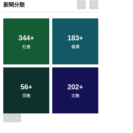
新聞分類
344
64
+
+
183
44
+
+
101
+
社會
農業
健康
頭條
專欄
56
2
+
+
202
141
+
+
610
+
宗教
大陸
文教
旅遊
綜合新聞