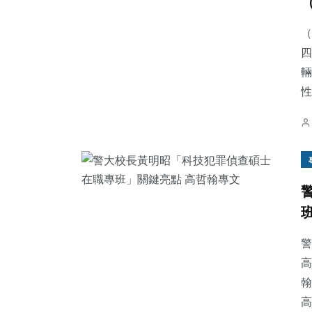
（
四
輛
性
警
高
翰
高