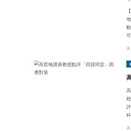
【
地
動
可
高
校
評
科