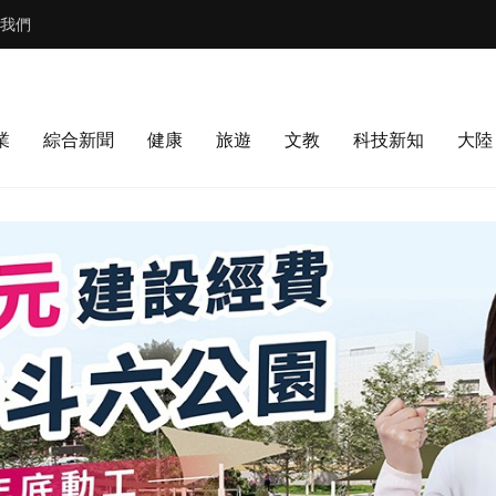
我們
業
綜合新聞
健康
旅遊
文教
科技新知
大陸