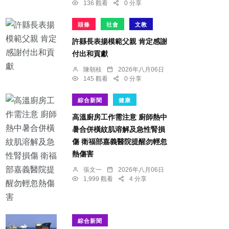
136 觀看
0 分享
頭條
社會
文教
許縣長表揚模範父親 肯定感謝
付出和貢獻
陳朝枝
2026年八月06日
145 觀看
0 分享
綜合新聞
健康
高溫廚房工作需注意 廚師熱中
暑合併橫紋肌溶解及急性腎損
傷 衛福部嘉義醫院提醒勿輕忽
熱傷害
張文一
2026年八月06日
1,999 觀看
4 分享
綜合新聞