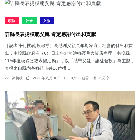
頭條
社會
文教
許縣長表揚模範父親 肯定感謝付出和貢獻
［記者陳朝枝/南投報導］為感謝父親長年對家庭、社會的付出和貢
獻，南投縣政府今（6）日上午於魚池鄉經典大飯店辦理「南投縣
115年度模範父親表揚活動」，以「感恩父愛・讓愛領投」為主題，
表揚來自縣內各鄉鎮市共16位模...
陳朝枝
2026年八月06日
3,953 觀看
2 分享