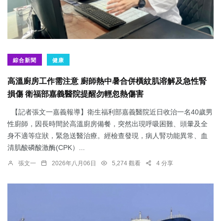
綜合新聞
健康
高溫廚房工作需注意 廚師熱中暑合併橫紋肌溶解及急性腎
損傷 衛福部嘉義醫院提醒勿輕忽熱傷害
【記者張文一嘉義報導】衛生福利部嘉義醫院近日收治一名40歲男
性廚師，因長時間於高溫廚房備餐，突然出現呼吸困難、頭暈及全
身不適等症狀，緊急送醫治療。經檢查發現，病人腎功能異常、血
清肌酸磷酸激酶(CPK）...
張文一
2026年八月06日
5,274 觀看
4 分享