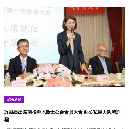
綜合新聞
許縣長出席南投縣地政士公會會員大會 勉公私協力防堵詐
騙