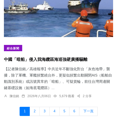
綜合新聞
中國「暗船」侵入我海纜區海巡強硬廣播驅離
【記者陳信銘／高雄報導】中共近年不斷強化對台「灰色地帶」襲
擾，除了軍機、軍艦頻繁繞台外，更疑似頻繁出動關閉AIS（船舶自
動識別系統）或訊號異常的「暗船」、可疑貨輪，前往台灣周邊關
鍵基礎設施（如海底電纜區）...
陳信銘
2026年八月06日
5,679 觀看
2 分享
1
2
3
4
5
6
下一頁