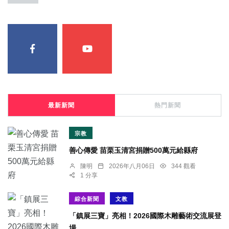
最新新聞
熱門新聞
宗教
善心傳愛 苗栗玉清宮捐贈500萬元給縣府
陳明
2026年八月06日
344 觀看
1 分享
綜合新聞
文教
「鎮展三寶」亮相！2026國際木雕藝術交流展登
場