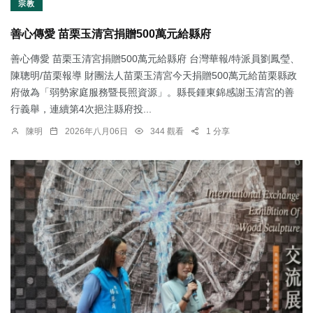
宗教
善心傳愛 苗栗玉清宮捐贈500萬元給縣府
善心傳愛 苗栗玉清宮捐贈500萬元給縣府 台灣華報/特派員劉鳳瑩、
陳聰明/苗栗報導 財團法人苗栗玉清宮今天捐贈500萬元給苗栗縣政
府做為「弱勢家庭服務暨長照資源」。縣長鍾東錦感謝玉清宮的善
行義舉，連續第4次挹注縣府投...
陳明
2026年八月06日
344 觀看
1 分享