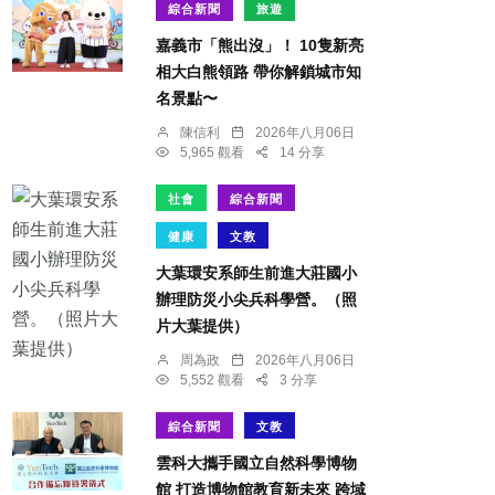
綜合新聞
旅遊
嘉義市「熊出沒」！ 10隻新亮
相大白熊領路 帶你解鎖城市知
名景點〜
陳信利
2026年八月06日
5,965 觀看
14 分享
社會
綜合新聞
健康
文教
大葉環安系師生前進大莊國小
辦理防災小尖兵科學營。（照
片大葉提供）
周為政
2026年八月06日
5,552 觀看
3 分享
綜合新聞
文教
雲科大攜手國立自然科學博物
館 打造博物館教育新未來 跨域