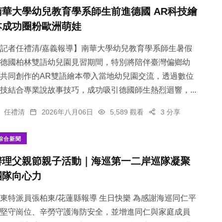
南華大學幼兒教育學系師生前進德國 AR科技繪
本成功圈粉歐洲萌娃
記者任禮清/嘉義報導】南華大學幼兒教育學系師生暑假
德國柏林雙語幼兒園見習期間，特別將陪伴臺灣偏鄉幼
共同創作的AR雙語繪本帶入當地幼兒園交流，透過數位
技結合專業說故事技巧，成功吸引德國師生熱烈迴響，...
任禮清
2026年八月06日
5,589 觀看
3 分享
綜合新聞
辦理父親節親子活動｜海巡第一二岸巡隊凝聚
團隊向心力
東特派員張柏東/花蓮縣報導 生日快樂 為感謝海巡同仁平
堅守崗位、辛勞守護海防安全，並增進同仁與家庭成員