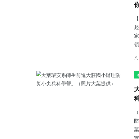
【
起
家
65
+
34
+
2
+
領
宗教
科技新知
大陸
735
+
409
+
240
+
綜合新聞
社會
文教
（
防
葉
實