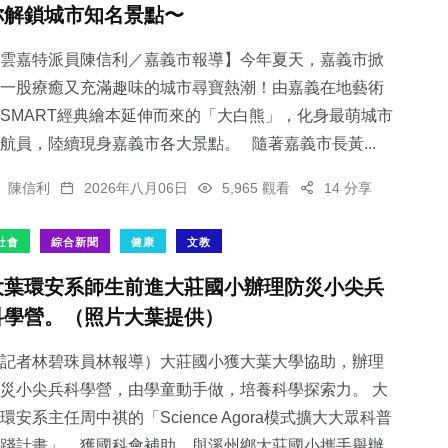
你解鎖城市知名景點〜
雲嘉特派員陳信利／嘉義市報導】今年夏天，嘉義市掀
一股療癒又充滿趣味的城市尋寶熱潮！由嘉義在地藝術
SMART經典繪本延伸而來的「大白熊」，化身最萌城市
73
+
航員，陸續現身嘉義市各大景點。 隨著嘉義市長黃...
農業
陳信利
2026年八月06日
5,965 觀看
14 分享
社會
綜合新聞
健康
文教
大葉環安系師生前進大莊國小辦理防災小尖兵
科學營。（照片大葉提供）
記者林碧珠員林報導）大莊國小獲大葉大學協助，辦理
災小尖兵科學營，由學童動手做，培養科學探索力。 大
環安系主任周中祺的「Science Agora模式擴大大眾科普
踐計畫」，獲國科會補助，與溪州鄉大莊國小攜手舉辦...