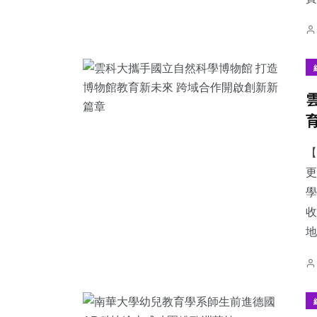
【
更
學
收
地.