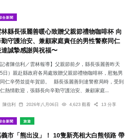
綜合新聞
雲林縣長張麗善暖心致贈父親節禮物咖啡杯 向
辛勤守護治安、兼顧家庭責任的男性警察同仁
表達誠摯感謝與祝福〜
記者陳信利／雲林報導】父親節前夕，縣長張麗善昨天
5日）親赴縣政府各局處致贈父親節禮物咖啡杯，慰勉男
同仁辛勞並提年賀節。 縣長張麗善到達警察局時，受到
仁熱情歡迎，張縣長向辛勤守護治安、兼顧家庭...
陳信利
2026年八月06日
4,623 觀看
13 分享
綜合新聞
旅遊
嘉義市「熊出沒」！ 10隻新亮相大白熊領路 帶