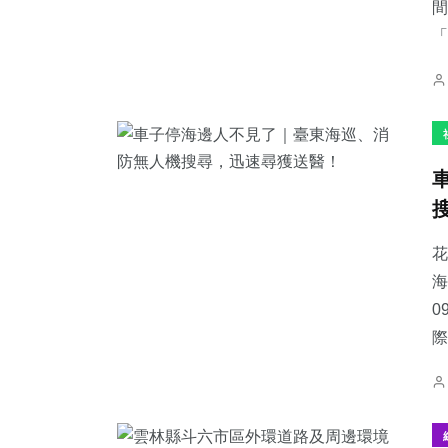
間
「
花
海
0
際