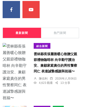
最新新聞
熱門新聞
綜合新聞
雲林縣長張麗善暖心致贈父親
節禮物咖啡杯 向辛勤守護治
安、兼顧家庭責任的男性警察
同仁 表達誠摯感謝與祝福〜
陳信利
2026年八月06日
4,623 觀看
13 分享