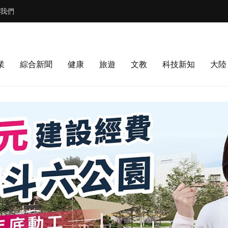
我們
業
綜合新聞
健康
旅遊
文教
科技新知
大陸