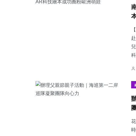
【
赴
兒
科
花
時