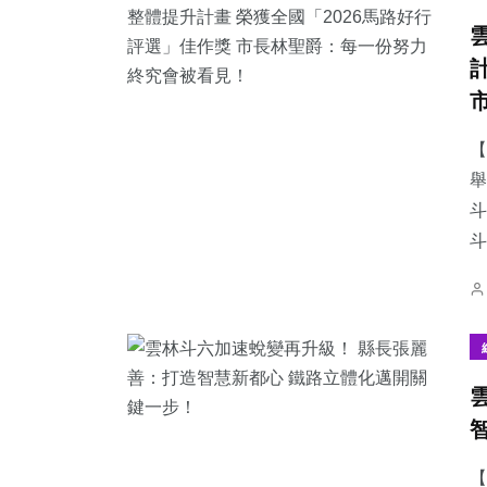
【
舉
斗
【