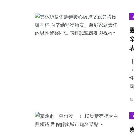
【
（
性
同