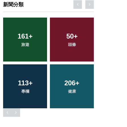
新聞分類
161
65
+
+
50
34
+
+
2
+
旅遊
宗教
科技新知
頭條
大陸
696
113
+
+
206
388
+
+
227
+
綜合新聞
專欄
健康
社會
文教