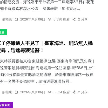
的情感交流，海巡署東部分署第一二岸巡隊8/6日在花蓮
知卡宣綠森林親水公園」溫馨舉辦「知卡宣玩...
張柏東
2026年八月06日
5,398 觀看
2 分享
社會
車子停海邊人不見了｜臺東海巡、消防無人機
搜尋，迅速尋獲送醫！
東特派員張柏東/台東縣報導 送醫 臺東海岸傳民眾失意｜
巡警消動員尋獲送醫 海巡署第十巡防區指揮部8/6日上午
9時06分接獲臺東縣消防局通報，於臺東市臨海路一段岸
有一名男子疑似輕生，請海巡署派員協尋...
張柏東
2026年八月06日
5,534 觀看
2 分享
綜合新聞