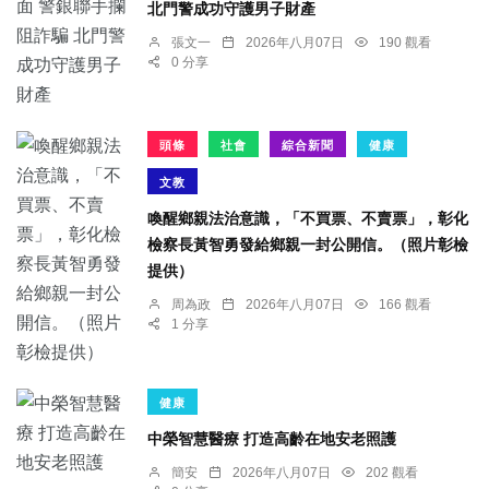
北門警成功守護男子財產
張文一
2026年八月07日
190 觀看
0 分享
頭條
社會
綜合新聞
健康
文教
喚醒鄉親法治意識，「不買票、不賣票」，彰化
檢察長黃智勇發給鄉親一封公開信。（照片彰檢
提供）
周為政
2026年八月07日
166 觀看
1 分享
健康
中榮智慧醫療 打造高齡在地安老照護
簡安
2026年八月07日
202 觀看