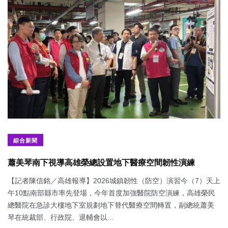
綜合新聞
蕭美琴南下視導高雄榮總設置地下醫療空間韌性演練
【記者陳信銘／高雄報導】2026城鎮韌性（防空）演習今（7）天上
午10點南部縣市率先登場，今年首度加強醫院防空演練，高雄榮民
總醫院在急診大樓地下室規劃地下替代醫療空間轉置，副總統蕭美
琴在統裁部、行政院、退輔會以...