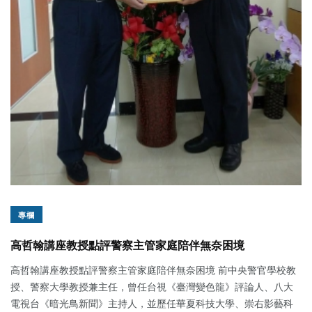
專欄
高哲翰講座教授點評警察主管家庭陪伴無奈困境
高哲翰講座教授點評警察主管家庭陪伴無奈困境 前中央警官學校教
授、警察大學教授兼主任，曾任台視《臺灣變色龍》評論人、八大
電視台《暗光鳥新聞》主持人，並歷任華夏科技大學、崇右影藝科