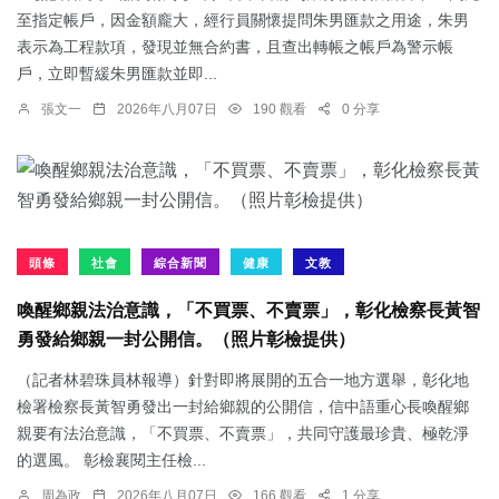
至指定帳戶，因金額龐大，經行員關懷提問朱男匯款之用途，朱男
表示為工程款項，發現並無合約書，且查出轉帳之帳戶為警示帳
戶，立即暫緩朱男匯款並即...
張文一
2026年八月07日
190 觀看
0 分享
頭條
社會
綜合新聞
健康
文教
喚醒鄉親法治意識，「不買票、不賣票」，彰化檢察長黃智
勇發給鄉親一封公開信。（照片彰檢提供）
（記者林碧珠員林報導）針對即將展開的五合一地方選舉，彰化地
檢署檢察長黃智勇發出一封給鄉親的公開信，信中語重心長喚醒鄉
親要有法治意識，「不買票、不賣票」，共同守護最珍貴、極乾淨
的選風。 彰檢襄閱主任檢...
周為政
2026年八月07日
166 觀看
1 分享