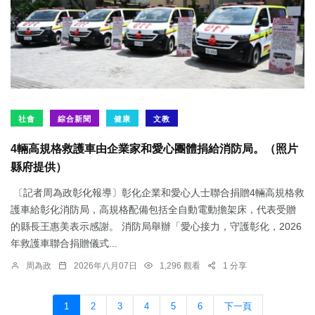
社會
綜合新聞
健康
文教
4輛高規格救護車由企業家和愛心團體捐給消防局。（照片
縣府提供）
〔記者周為政彰化報導〕彰化企業和愛心人士聯合捐贈4輛高規格救
護車給彰化消防局，高規格配備包括全自動電動擔架床，代表受贈
的縣長王惠美表示感謝。 消防局舉辦「愛心接力，守護彰化，2026
年救護車聯合捐贈儀式...
周為政
2026年八月07日
1,296 觀看
1 分享
1
2
3
4
5
6
下一頁