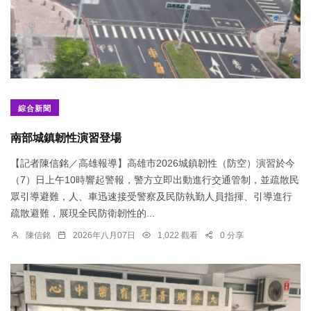
綜合新聞
南部城鎮韌性演習登場
【記者陳信銘／高雄報導】高雄市2026城鎮韌性（防空）演習於今
（7）日上午10時響起警報，警方立即出動進行交通管制，並疏散民
眾引導避難，人、車迅速接受警察及民防執勤人員指揮、引導進行
疏散避難，展現全民防衛韌性的...
陳信銘
2026年八月07日
1,022 觀看
0 分享