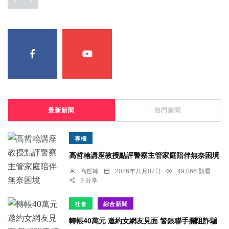
最新新聞
熱門新聞
專欄
高哲翰講座教授點評警察主管家庭陪伴無奈困境
高哲翰
2026年八月07日
49,066 觀看
3 分享
社會
綜合新聞
轉帳40萬元 邀約女網友見面 警銀聯手攔阻詐騙