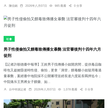
陳信銘
2026年八月07日
985 觀看
0 分享
社會
男子性侵偷拍又餵毒致傳播女暴斃 法官審後判十四年六月
徒刑
【記者許順德臺中報導】王姓男子找傳播小姐開房間，提供毒品咖
啡包又趁她昏迷時性侵、偷拍，更拿「滴管」餵毒釀小姐疑用毒過
量暴斃，案經臺中地院採不公開審理並經長達六度延長羈押迄今；
中院痛斥王男將女子餵藥、如...
台中特派記者
2026年八月07日
1,078 觀看
0 分享