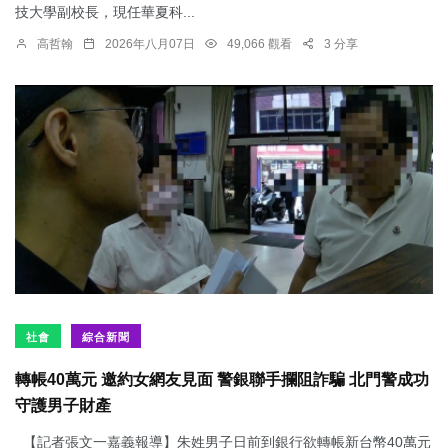
技大學副校長，現任華夏科...
高哲翰
2026年八月07日
49,066 觀看
3 分享
社會
綜合新聞
轉帳40萬元 邀約女網友見面 警銀聯手攔阻詐騙 北門警成功
守護男子財產
【記者張文一嘉義報導】朱姓男子日前到銀行欲轉帳新台幣40萬元