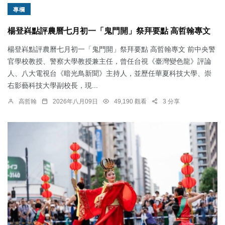
專欄
楊登嵙點評農曆七月初一「鬼門開」祭拜要點 高哲翰專文
楊登嵙點評農曆七月初一「鬼門開」祭拜要點 高哲翰專文 前中央警
官學校教授、警察大學教授兼主任，曾任台視《臺灣變色龍》評論
人、八大電視台《暗光鳥新聞》主持人，並歷任華夏科技大學、崇
右影藝科技大學副校長，現...
高哲翰
2026年八月09日
49,190 觀看
3 分享