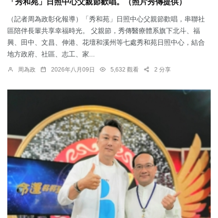
「秀和苑」日照中心父親節歡唱。（照片秀傳提供）
（記者周為政彰化報導）「秀和苑」日照中心父親節歡唱，串聯社
區陪伴長輩共享幸福時光。 父親節，秀傳醫療體系旗下北斗、福
興、田中、文昌、伸港、花壇和溪州等七處秀和苑日照中心，結合
地方政府、社區、志工、家...
周為政
2026年八月09日
5,632 觀看
2 分享