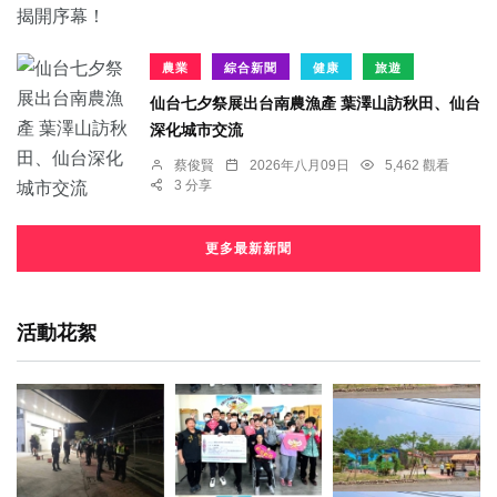
農業
綜合新聞
健康
旅遊
仙台七夕祭展出台南農漁產 葉澤山訪秋田、仙台
深化城市交流
蔡俊賢
2026年八月09日
5,462 觀看
3 分享
更多最新新聞
活動花絮