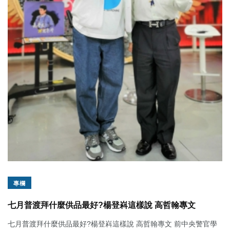
專欄
七月普渡拜什麼供品最好?楊登嵙這樣說 高哲翰專文
七月普渡拜什麼供品最好?楊登嵙這樣說 高哲翰專文 前中央警官學