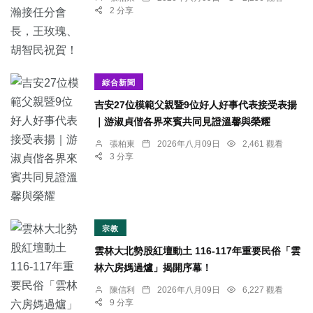
2 分享
綜合新聞
吉安27位模範父親暨9位好人好事代表接受表揚
｜游淑貞偕各界來賓共同見證溫馨與榮耀
張柏東
2026年八月09日
2,461 觀看
3 分享
宗教
雲林大北勢股紅壇動土 116-117年重要民俗「雲
林六房媽過爐」揭開序幕！
陳信利
2026年八月09日
6,227 觀看
9 分享