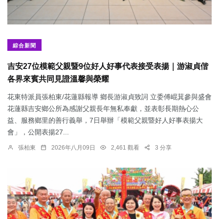
綜合新聞
吉安27位模範父親暨9位好人好事代表接受表揚｜游淑貞偕
各界來賓共同見證溫馨與榮耀
花東特派員張柏東/花蓮縣報導 鄉長游淑貞致詞 立委傅崐萁參與盛會
花蓮縣吉安鄉公所為感謝父親長年無私奉獻，並表彰長期熱心公
益、服務鄉里的善行義舉，7日舉辦「模範父親暨好人好事表揚大
會」，公開表揚27...
張柏東
2026年八月09日
2,461 觀看
3 分享