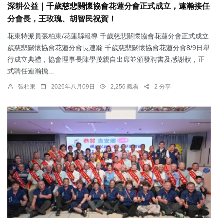
深耕公益｜千歲慈悲關懷協會花蓮分會正式成立，連瀚接任
分會長，王玫瑰、胡智民祝賀！
花東特派員張柏東/花蓮縣報導 千歲慈悲關懷協會花蓮分會正式成立
歲慈悲關懷協會花蓮分會長連瀚 千歲慈悲關懷協會花蓮分會8/9日舉
行成立典禮，協會理事長陳學茂親自出席並頒發聘書及感謝狀，正
式聘任連瀚擔...
張柏東
2026年八月09日
2,256 觀看
2 分享