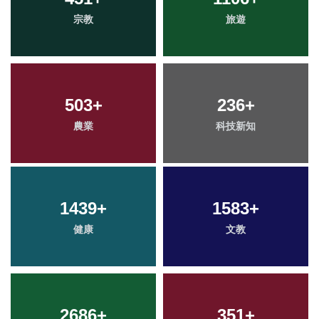
宗教
旅遊
503
+
236
+
農業
科技新知
1439
+
1583
+
健康
文教
2686
+
351
+