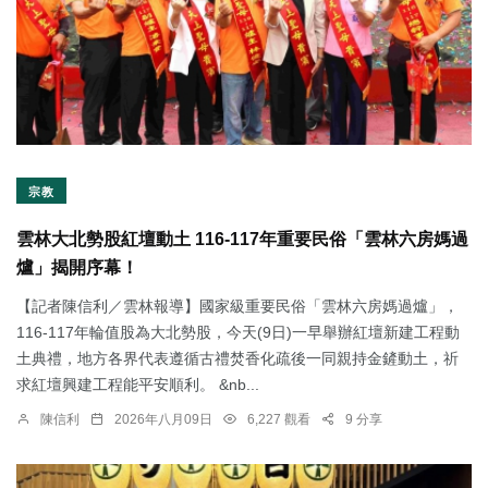
宗教
雲林大北勢股紅壇動土 116-117年重要民俗「雲林六房媽過
爐」揭開序幕！
【記者陳信利／雲林報導】國家級重要民俗「雲林六房媽過爐」，
116-117年輪值股為大北勢股，今天(9日)一早舉辦紅壇新建工程動
土典禮，地方各界代表遵循古禮焚香化疏後一同親持金鏟動土，祈
求紅壇興建工程能平安順利。 &nb...
陳信利
2026年八月09日
6,227 觀看
9 分享