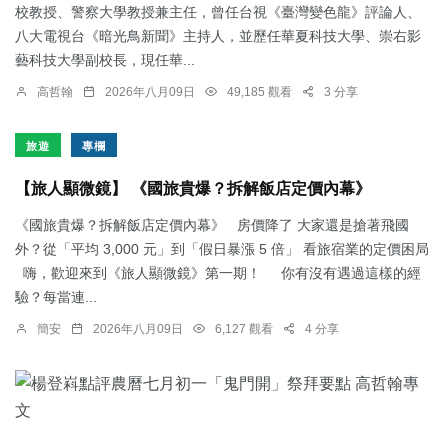
校教授、警察大學教授兼主任，曾任台視《臺灣變色龍》評論人、
八大電視台《暗光鳥新聞》主持人，並歷任華夏科技大學、崇右影
藝科技大學副校長，現任華...
高哲翰
2026年八月09日
49,185 觀看
3 分享
旅遊
專欄
【旅人顯微鏡】 《國旅貴爆？拆解飯店定價內幕》
《國旅貴爆？拆解飯店定價內幕》 房價降了 大家還是搶著飛國
外？從「平均 3,000 元」到「假日暴漲 5 倍」 看旅宿業的定價困局
嗨，歡迎來到《旅人顯微鏡》第一期！ 你有沒有遇過這樣的經
驗？每當連...
簡安
2026年八月09日
6,127 觀看
4 分享