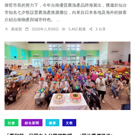
偉哲市長的努力下，今年台南優質農漁產品跨海展出，獲邀於仙台
市知名七夕祭設置農漁產推廣攤位，向來自日本各地及海外的旅客
介紹台南物產與城市特色。 ...
蔡俊賢
2026年八月09日
5,462 觀看
3 分享
社會
綜合新聞
健康
文教