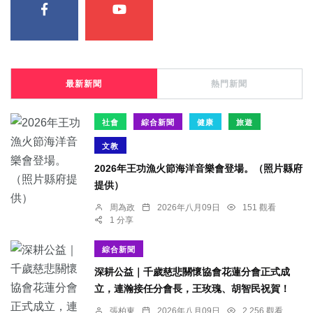
最新新聞
熱門新聞
社會
綜合新聞
健康
旅遊
文教
2026年王功漁火節海洋音樂會登場。（照片縣府
提供）
周為政
2026年八月09日
151 觀看
1 分享
綜合新聞
深耕公益｜千歲慈悲關懷協會花蓮分會正式成
立，連瀚接任分會長，王玫瑰、胡智民祝賀！
張柏東
2026年八月09日
2,256 觀看