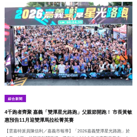
綜合新聞
4千跑者齊聚 嘉義「雙潭星光路跑」父親節開跑！ 市長黃敏
惠預告11月迎雙潭馬拉松菁英賽
【雲嘉特派員陳信利／嘉義市報導】「2026嘉義雙潭星光路跑」於