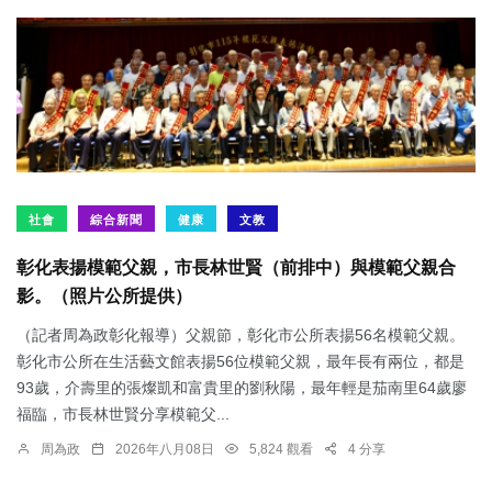
社會
綜合新聞
健康
文教
彰化表揚模範父親，市長林世賢（前排中）與模範父親合
影。（照片公所提供）
（記者周為政彰化報導）父親節，彰化市公所表揚56名模範父親。
彰化市公所在生活藝文館表揚56位模範父親，最年長有兩位，都是
93歲，介壽里的張燦凱和富貴里的劉秋陽，最年輕是茄南里64歲廖
福臨，市長林世賢分享模範父...
周為政
2026年八月08日
5,824 觀看
4 分享