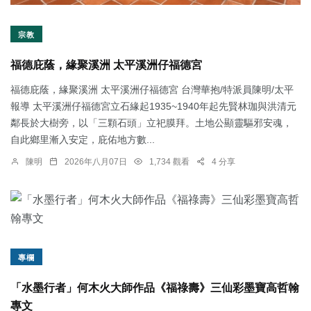
宗教
福德庇蔭，緣聚溪洲 太平溪洲仔福德宮
福德庇蔭，緣聚溪洲 太平溪洲仔福德宮 台灣華抱/特派員陳明/太平
報導 太平溪洲仔福德宮立石緣起1935~1940年起先賢林珈與洪清元
鄰長於大樹旁，以「三顆石頭」立祀膜拜。土地公顯靈驅邪安魂，
自此鄉里漸入安定，庇佑地方數...
陳明
2026年八月07日
1,734 觀看
4 分享
專欄
「水墨行者」何木火大師作品《福祿壽》三仙彩墨寶高哲翰
專文