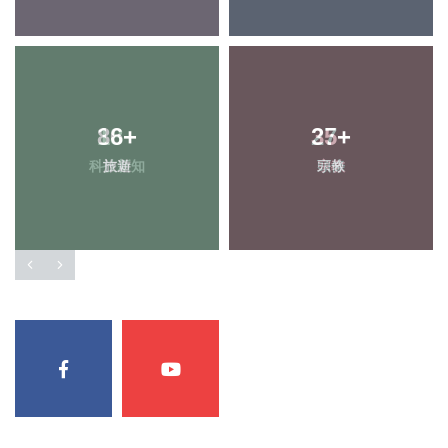
86
+
35
+
旅遊
宗教