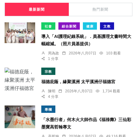
最新新聞
熱門新聞
社會
綜合新聞
健康
文教
導入「AI護理紀錄系統」．員基護理文書時間大
幅縮減。（照片員基提供）
周為政
2026年八月07日
103 觀看
1 分享
宗教
福德庇蔭，緣聚溪洲 太平溪洲仔福德宮
陳明
2026年八月07日
1,734 觀看
4 分享
專欄
「水墨行者」何木火大師作品《福祿壽》三仙彩
墨寶高哲翰專文
高哲翰
2026年八月07日
49,116 觀看