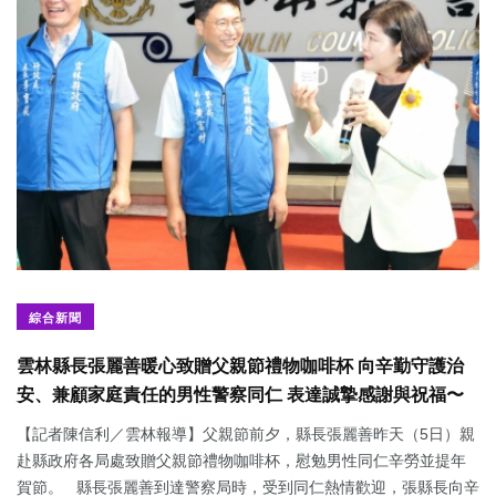
綜合新聞
雲林縣長張麗善暖心致贈父親節禮物咖啡杯 向辛勤守護治
安、兼顧家庭責任的男性警察同仁 表達誠摯感謝與祝福〜
【記者陳信利／雲林報導】父親節前夕，縣長張麗善昨天（5日）親
赴縣政府各局處致贈父親節禮物咖啡杯，慰勉男性同仁辛勞並提年
賀節。 縣長張麗善到達警察局時，受到同仁熱情歡迎，張縣長向辛