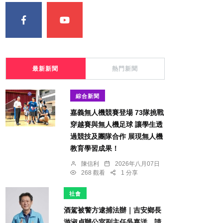
最新新聞
熱門新聞
綜合新聞
嘉義無人機競賽登場 73隊挑戰
穿越賽與無人機足球 讓學生透
過競技及團隊合作 展現無人機
教育學習成果！
陳信利
2026年八月07日
268 觀看
1 分享
社會
酒駕被警方逮捕法辦｜吉安鄉長
游淑貞辦公室副主任吳嘉洋，請