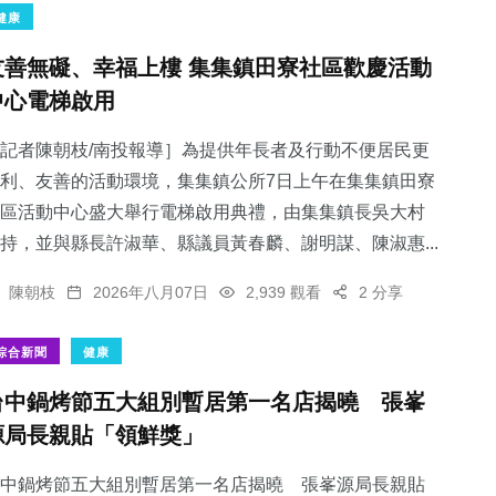
健康
友善無礙、幸福上樓 集集鎮田寮社區歡慶活動
中心電梯啟用
記者陳朝枝/南投報導］為提供年長者及行動不便居民更
利、友善的活動環境，集集鎮公所7日上午在集集鎮田寮
區活動中心盛大舉行電梯啟用典禮，由集集鎮長吳大村
持，並與縣長許淑華、縣議員黃春麟、謝明謀、陳淑惠...
陳朝枝
2026年八月07日
2,939 觀看
2 分享
綜合新聞
健康
台中鍋烤節五大組別暫居第一名店揭曉 張峯
源局長親貼「領鮮獎」
中鍋烤節五大組別暫居第一名店揭曉 張峯源局長親貼