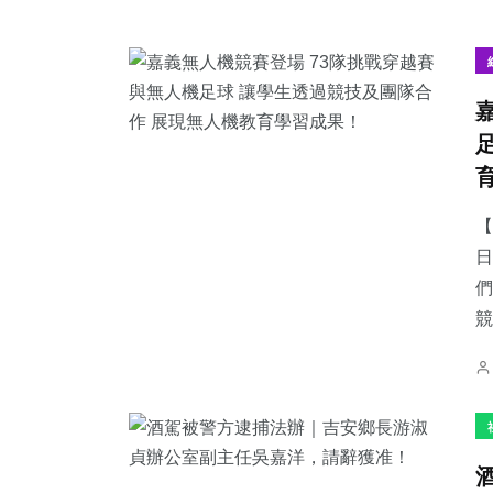
【
日
們
競