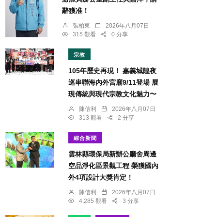
辭獲准！
張柏東
2026年八月07日
315 觀看
0 分享
宗教
105年歷史再現！ 嘉義城隍夜
巡串聯海內外宮廟9/11登場 展
現傳統與現代宗教文化魅力〜
陳信利
2026年八月07日
313 觀看
2 分享
綜合新聞
雲林縣環保局新辦公廳舍周邊
空品淨化區景觀工程 榮獲國內
外4項設計大獎肯定！
陳信利
2026年八月07日
4,285 觀看
3 分享