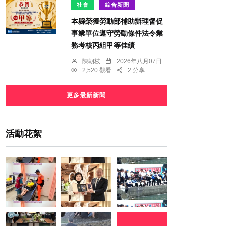
社會
綜合新聞
本縣榮獲勞動部補助辦理督促
事業單位遵守勞動條件法令業
務考核丙組甲等佳績
陳朝枝
2026年八月07日
2,520 觀看
2 分享
更多最新新聞
活動花絮