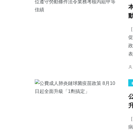
［
促
政
表
［
病