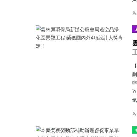
【
劃
辦
Y
氣