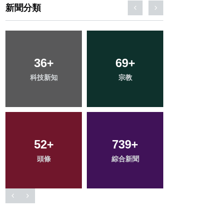
新聞分類
168
+
76
+
219
+
旅遊
農業
健康
411
+
227
+
2
+
社會
文教
大陸