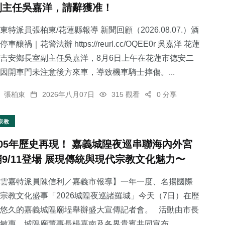
副主任吳嘉洋，請辭獲准！
東特派員張柏東/花蓮縣報導 新聞回顧（2026.08.07.）酒
停車釀禍｜花警法辦 https://reurl.cc/OQEE0r 吳嘉洋 花蓮
吉安鄉長室副主任吳嘉洋，8月6日上午在花蓮市德安二
121
+
36
+
69
+
因開車門未注意後方來車，導致機車騎士摔傷。...
專欄
科技新知
宗教
張柏東
2026年八月07日
315 觀看
0 分享
宗教
105年歷史再現！ 嘉義城隍夜巡串聯海內外宮
52
+
739
+
廟9/11登場 展現傳統與現代宗教文化魅力〜
頭條
綜合新聞
雲嘉特派員陳信利／嘉義市報導】一年一度、名揚國際
宗教文化盛事「2026城隍夜巡諸羅城」今天（7日）在歷
悠久的嘉義城隍廟埕舉辦盛大宣傳記者會。 活動由市長
敏惠、城隍廟董事長楊嘉南及各界貴賓共同宣布...