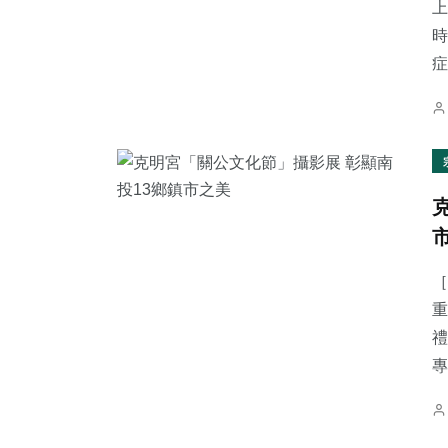
上
時
症.
［
重
禮
專