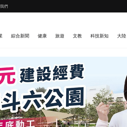
我們
業
綜合新聞
健康
旅遊
文教
科技新知
大陸