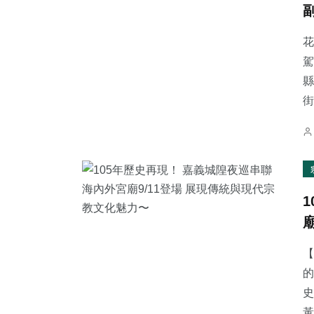
花
駕
縣
159
+
73
+
210
+
街
旅遊
農業
健康
411
+
241
+
2
+
社會
文教
大陸
【
的
史
黃