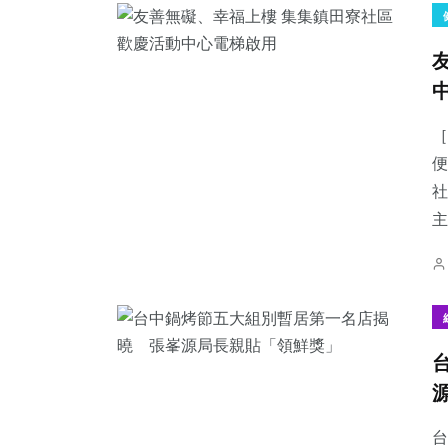
［
便
社
主
台