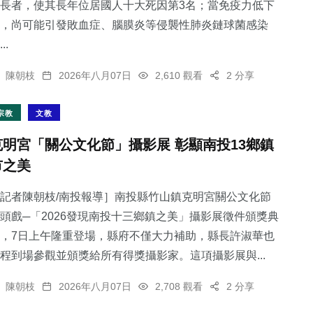
長者，使其長年位居國人十大死因第3名；當免疫力低下
，尚可能引發敗血症、腦膜炎等侵襲性肺炎鏈球菌感染
..
陳朝枝
2026年八月07日
2,610 觀看
2 分享
宗教
文教
克明宮「關公文化節」攝影展 彰顯南投13鄉鎮
市之美
記者陳朝枝/南投報導］南投縣竹山鎮克明宮關公文化節
頭戲─「2026發現南投十三鄉鎮之美」攝影展徵件頒獎典
，7日上午隆重登場，縣府不僅大力補助，縣長許淑華也
程到場參觀並頒獎給所有得獎攝影家。這項攝影展與...
陳朝枝
2026年八月07日
2,708 觀看
2 分享