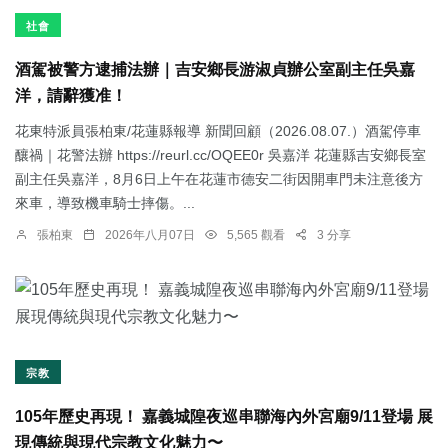
社會
酒駕被警方逮捕法辦｜吉安鄉長游淑貞辦公室副主任吳嘉
洋，請辭獲准！
花東特派員張柏東/花蓮縣報導 新聞回顧（2026.08.07.）酒駕停車
釀禍｜花警法辦 https://reurl.cc/OQEE0r 吳嘉洋 花蓮縣吉安鄉長室
副主任吳嘉洋，8月6日上午在花蓮市德安二街因開車門未注意後方
來車，導致機車騎士摔傷。...
張柏東
2026年八月07日
5,565 觀看
3 分享
宗教
105年歷史再現！ 嘉義城隍夜巡串聯海內外宮廟9/11登場 展
現傳統與現代宗教文化魅力〜