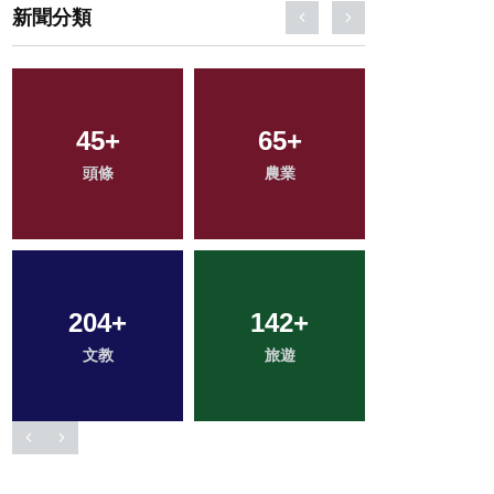
新聞分類
631
+
368
+
30
+
綜合新聞
社會
科技新知
2
+
57
+
185
+
大陸
宗教
健康