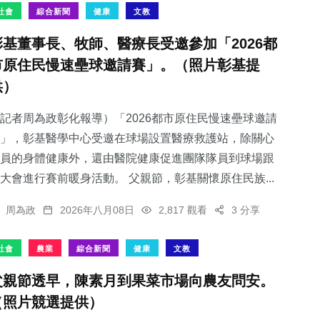
社會
綜合新聞
健康
文教
彰基董事長、牧師、醫療長受邀參加「2026都
市原住民慢速壘球邀請賽」。（照片彰基提
供）
記者周為政彰化報導）「2026都市原住民慢速壘球邀請
」，彰基醫學中心受邀在球場設置醫療救護站，除關心
員的身體健康外，還由醫院健康促進團隊隊員到球場跟
大會進行賽前暖身活動。 父親節，彰基關懷原住民族...
周為政
2026年八月08日
2,817 觀看
3 分享
社會
農業
綜合新聞
健康
文教
父親節透早，陳素月到果菜市場向農友問安。
（照片競選提供）