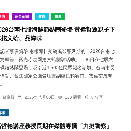
農業
綜合新聞
健康
旅遊
2026台南七股海鮮節熱鬧登場 黃偉哲邀親子下
水挖文蛤、品海味
記者蔡俊賢/台南報導】受颱風影響延期的「2026台南七
海鮮節－觀光赤嘴園挖文蛤體驗活動」，(8)日在七股六
碼頭熱鬧登場，吸引近1,500位民眾報名參加。台南市長
偉哲、台江國家公園管理處副處長賴宥甫、雲嘉南濱海
..
蔡俊賢
2026年八月08日
128 觀看
0 分享
專欄
高哲翰講座教授長期在媒體專欄「力挺警察」