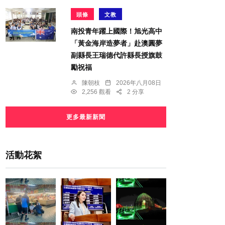
頭條
文教
南投青年躍上國際！旭光高中
「黃金海岸造夢者」赴澳圓夢
副縣長王瑞德代許縣長授旗鼓
勵祝福
陳朝枝
2026年八月08日
2,256 觀看
2 分享
更多最新新聞
活動花絮