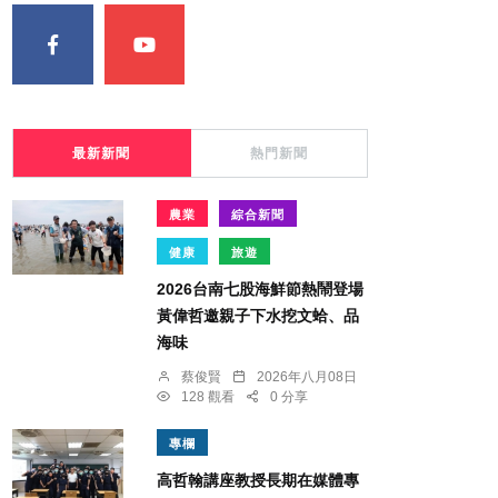
最新新聞
熱門新聞
農業
綜合新聞
健康
旅遊
2026台南七股海鮮節熱鬧登場
黃偉哲邀親子下水挖文蛤、品
海味
蔡俊賢
2026年八月08日
128 觀看
0 分享
專欄
高哲翰講座教授長期在媒體專