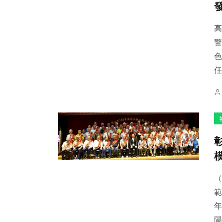
高
警
色
624
+
351
+
30
+
任
綜合新聞
社會
科技新知
2
+
57
+
185
+
大陸
宗教
健康
（
範
年
陽