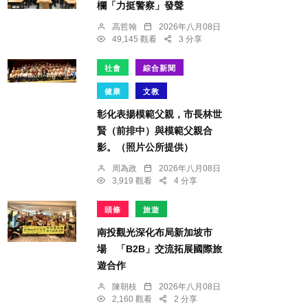
欄「力挺警察」發聲
高哲翰
2026年八月08日
49,145 觀看
3 分享
社會
綜合新聞
健康
文教
彰化表揚模範父親，市長林世
賢（前排中）與模範父親合
影。（照片公所提供）
周為政
2026年八月08日
3,919 觀看
4 分享
頭條
旅遊
南投觀光深化布局新加坡市
場 「B2B」交流拓展國際旅
遊合作
陳朝枝
2026年八月08日
2,160 觀看
2 分享