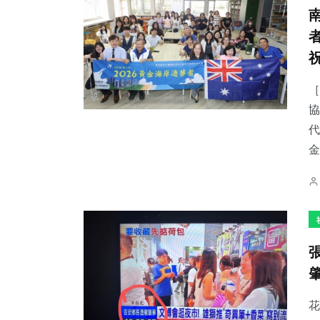
［
協
代
金
花