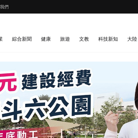
我們
業
綜合新聞
健康
旅遊
文教
科技新知
大陸