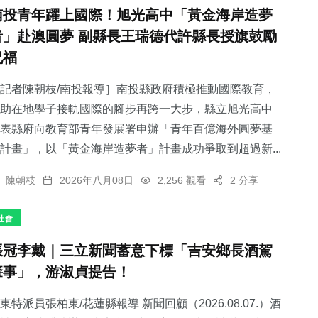
南投青年躍上國際！旭光高中「黃金海岸造夢
者」赴澳圓夢 副縣長王瑞德代許縣長授旗鼓勵
祝福
記者陳朝枝/南投報導］南投縣政府積極推動國際教育，
助在地學子接軌國際的腳步再跨一大步，縣立旭光高中
表縣府向教育部青年發展署申辦「青年百億海外圓夢基
計畫」，以「黃金海岸造夢者」計畫成功爭取到超過新...
陳朝枝
2026年八月08日
2,256 觀看
2 分享
社會
張冠李戴｜三立新聞蓄意下標「吉安鄉長酒駕
肇事」，游淑貞提告！
東特派員張柏東/花蓮縣報導 新聞回顧（2026.08.07.）酒