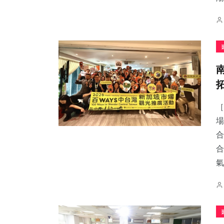
［
場
合
合
氣.