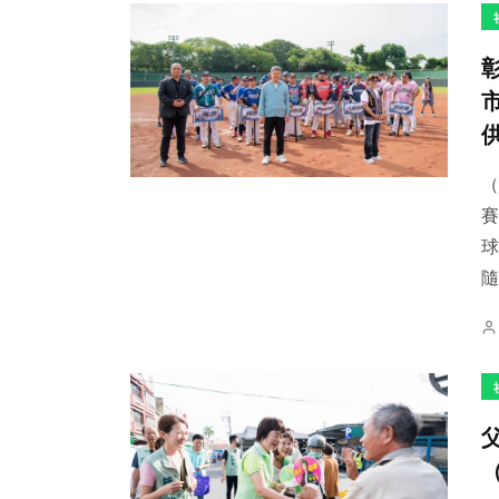
（
賽
球
隨