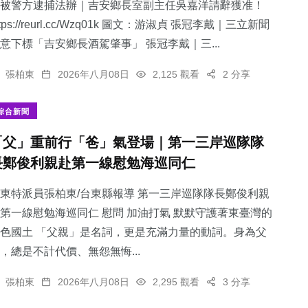
被警方逮捕法辦｜吉安鄉長室副主任吳嘉洋請辭獲准！
ttps://reurl.cc/Wzq01k 圖文：游淑貞 張冠李戴｜三立新聞
意下標「吉安鄉長酒駕肇事」 張冠李戴｜三...
張柏東
2026年八月08日
2,125 觀看
2 分享
綜合新聞
「父」重前行「爸」氣登場｜第一三岸巡隊隊
長鄭俊利親赴第一線慰勉海巡同仁
東特派員張柏東/台東縣報導 第一三岸巡隊隊長鄭俊利親
第一線慰勉海巡同仁 慰問 加油打氣 默默守護著東臺灣的
色國土 「父親」是名詞，更是充滿力量的動詞。身為父
，總是不計代價、無怨無悔...
張柏東
2026年八月08日
2,295 觀看
3 分享