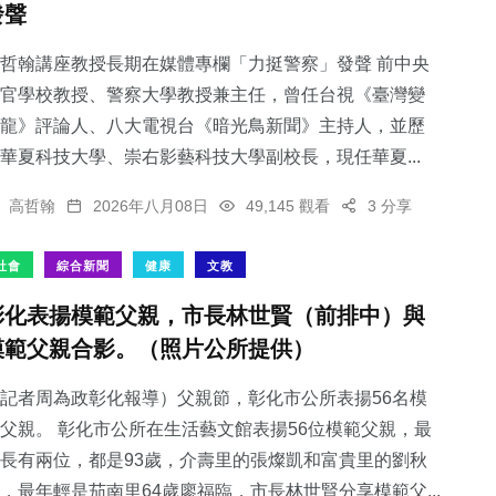
發聲
哲翰講座教授長期在媒體專欄「力挺警察」發聲 前中央
官學校教授、警察大學教授兼主任，曾任台視《臺灣變
龍》評論人、八大電視台《暗光鳥新聞》主持人，並歷
104
+
45
+
65
+
華夏科技大學、崇右影藝科技大學副校長，現任華夏...
專欄
頭條
農業
高哲翰
2026年八月08日
49,145 觀看
3 分享
社會
綜合新聞
健康
文教
彰化表揚模範父親，市長林世賢（前排中）與
204
+
142
+
模範父親合影。（照片公所提供）
文教
旅遊
記者周為政彰化報導）父親節，彰化市公所表揚56名模
父親。 彰化市公所在生活藝文館表揚56位模範父親，最
長有兩位，都是93歲，介壽里的張燦凱和富貴里的劉秋
，最年輕是茄南里64歲廖福臨，市長林世賢分享模範父...