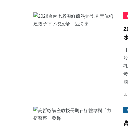
【
股
孔
黃
國.