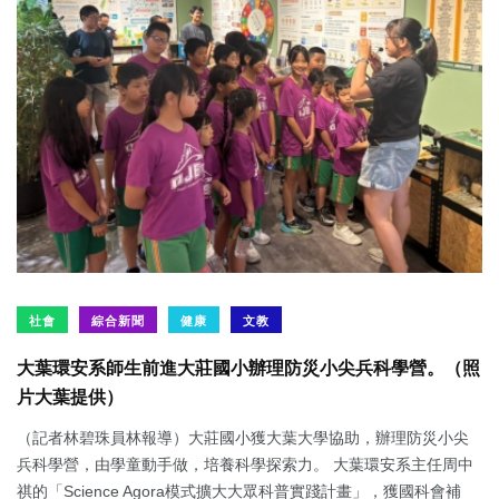
社會
綜合新聞
健康
文教
大葉環安系師生前進大莊國小辦理防災小尖兵科學營。（照
片大葉提供）
（記者林碧珠員林報導）大莊國小獲大葉大學協助，辦理防災小尖
兵科學營，由學童動手做，培養科學探索力。 大葉環安系主任周中
祺的「Science Agora模式擴大大眾科普實踐計畫」，獲國科會補