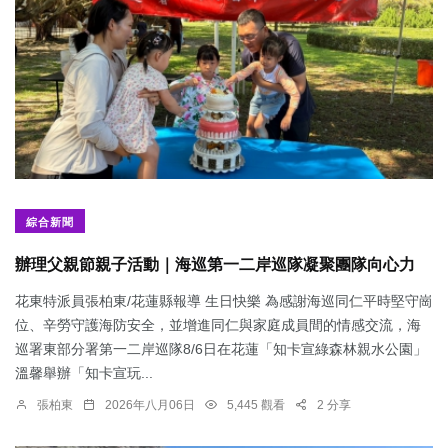
綜合新聞
辦理父親節親子活動｜海巡第一二岸巡隊凝聚團隊向心力
花東特派員張柏東/花蓮縣報導 生日快樂 為感謝海巡同仁平時堅守崗
位、辛勞守護海防安全，並增進同仁與家庭成員間的情感交流，海
巡署東部分署第一二岸巡隊8/6日在花蓮「知卡宣綠森林親水公園」
溫馨舉辦「知卡宣玩...
張柏東
2026年八月06日
5,445 觀看
2 分享