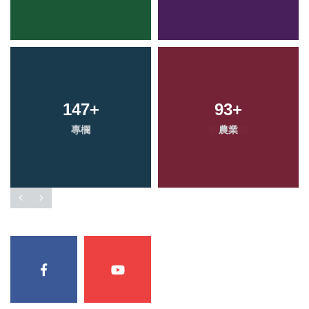
147
+
93
+
專欄
農業