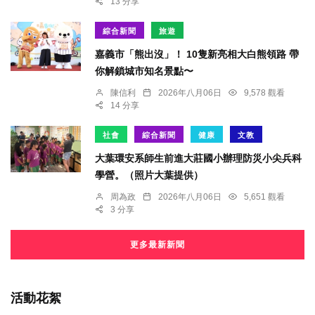
13 分享
綜合新聞
旅遊
嘉義市「熊出沒」！ 10隻新亮相大白熊領路 帶
你解鎖城市知名景點〜
陳信利
2026年八月06日
9,578 觀看
14 分享
社會
綜合新聞
健康
文教
大葉環安系師生前進大莊國小辦理防災小尖兵科
學營。（照片大葉提供）
周為政
2026年八月06日
5,651 觀看
3 分享
更多最新新聞
活動花絮