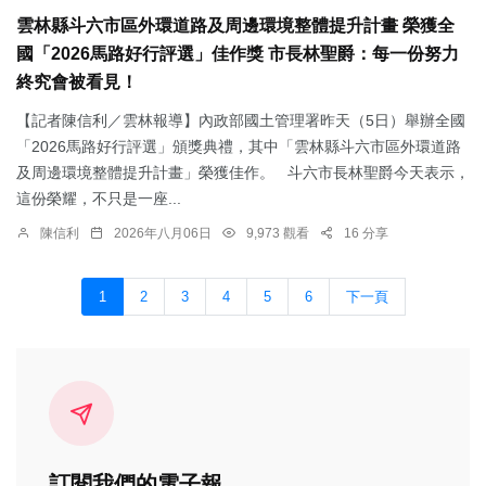
雲林縣斗六市區外環道路及周邊環境整體提升計畫 榮獲全
國「2026馬路好行評選」佳作獎 市長林聖爵：每一份努力
終究會被看見！
【記者陳信利／雲林報導】內政部國土管理署昨天（5日）舉辦全國
「2026馬路好行評選」頒獎典禮，其中「雲林縣斗六市區外環道路
及周邊環境整體提升計畫」榮獲佳作。 斗六市長林聖爵今天表示，
這份榮耀，不只是一座...
陳信利
2026年八月06日
9,973 觀看
16 分享
1
2
3
4
5
6
下一頁
訂閱我們的電子報