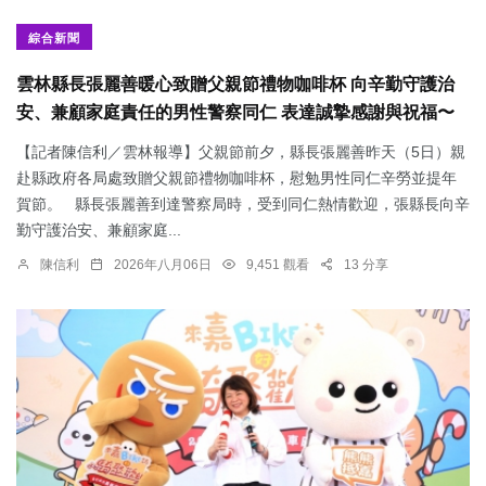
綜合新聞
雲林縣長張麗善暖心致贈父親節禮物咖啡杯 向辛勤守護治
安、兼顧家庭責任的男性警察同仁 表達誠摯感謝與祝福〜
【記者陳信利／雲林報導】父親節前夕，縣長張麗善昨天（5日）親
赴縣政府各局處致贈父親節禮物咖啡杯，慰勉男性同仁辛勞並提年
賀節。 縣長張麗善到達警察局時，受到同仁熱情歡迎，張縣長向辛
勤守護治安、兼顧家庭...
陳信利
2026年八月06日
9,451 觀看
13 分享