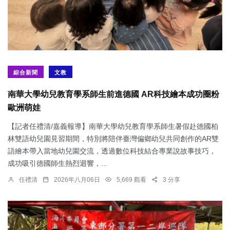
綜合新聞
文教
南華大學幼兒教育學系師生前進德國 AR科技繪本成功圈粉
歐洲萌娃
【記者任禮清/嘉義報導】南華大學幼兒教育學系師生暑假赴德國柏
林雙語幼兒園見習期間，特別將陪伴臺灣偏鄉幼兒共同創作的AR雙
語繪本帶入當地幼兒園交流，透過數位科技結合專業說故事技巧，
成功吸引德國師生熱烈迴響，...
任禮清
2026年八月06日
5,669 觀看
3 分享