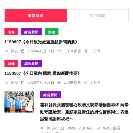
最新新聞
熱門新聞
頭條
綜合新聞
旅遊
1150807《今日觀光旅遊重點新聞摘要》
簡安
2026年八月07日
1,310 觀看
3 分享
頭條
綜合新聞
1180507《今日國內 國際 重點新聞摘要》
簡安
2026年八月07日
1,409 觀看
3 分享
綜合新聞
雲林縣長張麗善暖心致贈父親節禮物咖啡杯 向辛
勤守護治安、兼顧家庭責任的男性警察同仁 表達
誠摯感謝與祝福〜
陳信利
2026年八月06日
9,451 觀看