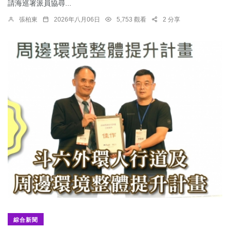
請海巡署派員協尋...
張柏東
2026年八月06日
5,753 觀看
2 分享
綜合新聞