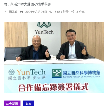
助，與溪州鄉大莊國小攜手舉辦...
周為政
2026年八月06日
5,651 觀看
3 分享
綜合新聞
文教