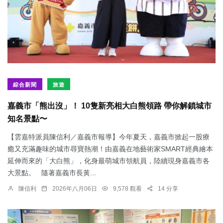
綜合新聞
旅遊
嘉義市「熊出沒」！ 10隻新亮相大白熊領路 帶你解鎖城市
知名景點〜
【雲嘉特派員陳信利／嘉義市報導】今年夏天，嘉義市掀起一股療
癒又充滿趣味的城市尋寶熱潮！由嘉義在地藝術家SMART經典繪本
延伸而來的「大白熊」，化身最萌城市領航員，陸續現身嘉義市各
大景點。 隨著嘉義市長黃...
陳信利
2026年八月06日
9,578 觀看
14 分享