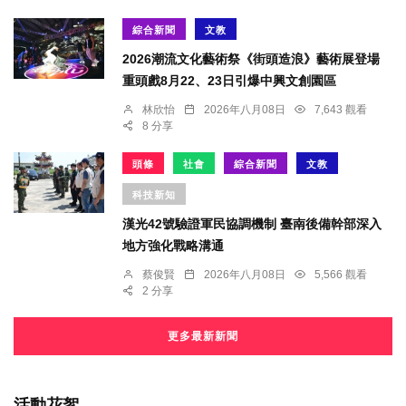
綜合新聞
文教
2026潮流文化藝術祭《街頭造浪》藝術展登場
重頭戲8月22、23日引爆中興文創園區
林欣怡
2026年八月08日
7,643 觀看
8 分享
頭條
社會
綜合新聞
文教
科技新知
漢光42號驗證軍民協調機制 臺南後備幹部深入
地方強化戰略溝通
蔡俊賢
2026年八月08日
5,566 觀看
2 分享
更多最新新聞
活動花絮