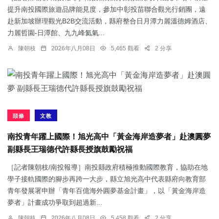
提升南投國際旅遊品牌能見度，參加中彰投苗聯合觀光行銷團，遠
赴新加坡辦理觀光B2B交流活動，縣府整合日月潭力麗溫德姆酒店、
力麗哲園-日潭館、九九峰氦氣...
陳朝枝
2026年八月08日
5,465 觀看
2 分享
頭條
文教
南投青年躍上國際！旭光高中「黃金海岸造夢者」赴澳圓夢
副縣長王瑞德代許縣長授旗鼓勵祝福
［記者陳朝枝/南投報導］南投縣政府積極推動國際教育，協助在地
學子接軌國際的腳步再跨一大步，縣立旭光高中代表縣府向教育部
青年發展署申辦「青年百億海外圓夢基金計畫」，以「黃金海岸造
夢者」計畫成功爭取到超過新...
陳朝枝
2026年八月08日
5,458 觀看
2 分享