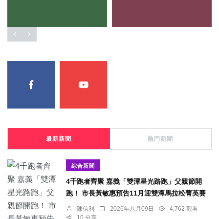
最新新聞
熱門新聞
綜合新聞
4千跑者齊聚 嘉義「雙潭星光路跑」父親節開
跑！ 市長黃敏惠預告11月迎雙潭馬拉松菁英賽
陳信利
2026年八月09日
4,762 觀看
10 分享