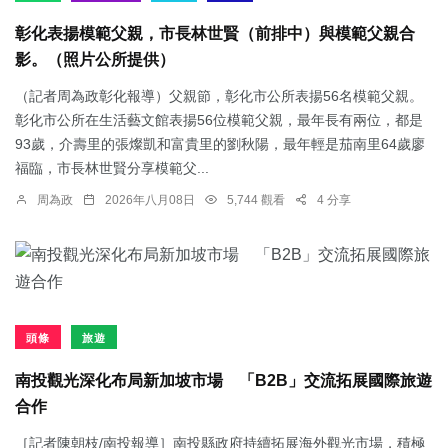
彰化表揚模範父親，市長林世賢（前排中）與模範父親合
影。（照片公所提供）
（記者周為政彰化報導）父親節，彰化市公所表揚56名模範父親。
彰化市公所在生活藝文館表揚56位模範父親，最年長有兩位，都是
93歲，介壽里的張燦凱和富貴里的劉秋陽，最年輕是茄南里64歲廖
福臨，市長林世賢分享模範父...
周為政
2026年八月08日
5,744 觀看
4 分享
頭條
旅遊
南投觀光深化布局新加坡市場 「B2B」交流拓展國際旅遊
合作
［記者陳朝枝/南投報導］南投縣政府持續拓展海外觀光市場，積極