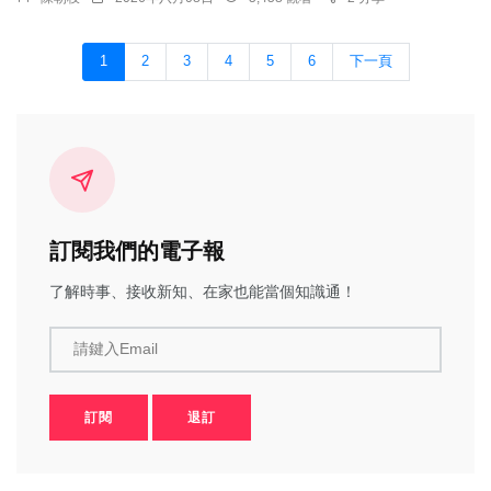
1
2
3
4
5
6
下一頁
訂閱我們的電子報
了解時事、接收新知、在家也能當個知識通！
請鍵入Email
訂閱
退訂