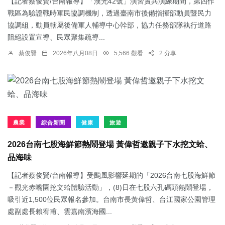
【記者蔡俊賢/台南報導】「漢光42號」演習實兵演練期間，第四作
戰區為驗證戰時軍民協調機制，透過臺南市後備指揮部動員暨民力
協調組，動員轄屬後備軍人輔導中心幹部，協力任務部隊執行道路
阻絕設置宣導、民眾聚集疏導...
蔡俊賢
2026年八月08日
5,566 觀看
2 分享
農業
綜合新聞
健康
旅遊
2026台南七股海鮮節熱鬧登場 黃偉哲邀親子下水挖文蛤、
品海味
【記者蔡俊賢/台南報導】受颱風影響延期的「2026台南七股海鮮節
－觀光赤嘴園挖文蛤體驗活動」，(8)日在七股六孔碼頭熱鬧登場，
吸引近1,500位民眾報名參加。台南市長黃偉哲、台江國家公園管理
處副處長賴宥甫、雲嘉南濱海國...