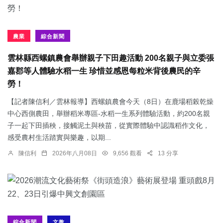
農業
綜合新聞
雲林縣西螺鎮農會舉辦親子下田趣活動 200名親子與立委張
嘉郡等人體驗水稻一生 珍惜並感恩每粒米背後農民的辛
勞！
【記者陳信利／雲林報導】西螺鎮農會今天（8日）在鹿場稻榖乾燥
中心西側農田，舉辦稻米專區-水稻一生系列體驗活動，約200名親
子一起下田插秧，接觸泥土與秧苗，從實際體驗中認識稻作文化，
感受農村生活踏實與樂趣，以期...
陳信利
2026年八月08日
9,656 觀看
13 分享
綜合新聞
文教