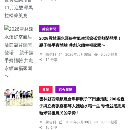
綜合新聞
2026雲林濁水溪好空氣生活節崙背熱鬧登場！
親子攜手齊體驗 共創永續幸福家園〜
陳信利
2026年八月08日
9,570 觀看
12 分享
農業
綜合新聞
雲林縣西螺鎮農會舉辦親子下田趣活動 200名親
子與立委張嘉郡等人體驗水稻一生 珍惜並感恩每
粒米背後農民的辛勞！
陳信利
2026年八月08日
9,656 觀看
13 分享