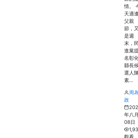
情。 
天適
父親
節，
是週
末，
進黨
名彰
縣長
選人
素...
周
政
20
年八
08日
1,9
觀看