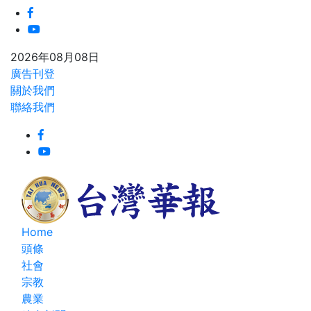
2026年08月08日
廣告刊登
關於我們
聯絡我們
Home
頭條
社會
宗教
農業