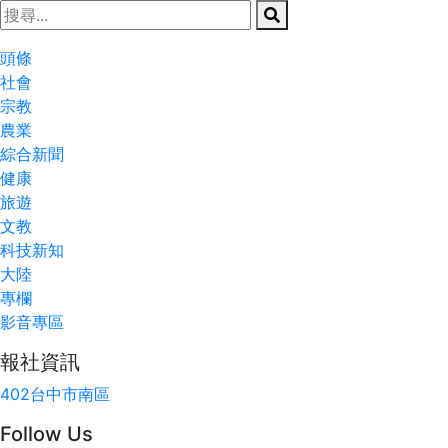
頭條
社會
宗教
農業
綜合新聞
健康
旅遊
文教
科技新知
大陸
專欄
影音專區
報社資訊
402台中市南區
Follow Us