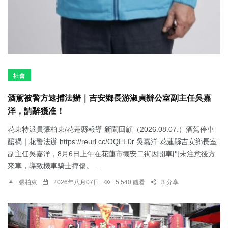
社會
酒駕被警方逮捕法辦｜吉安鄉長游淑貞辦公室副主任吳嘉
洋，請辭獲准！
花東特派員張柏東/花蓮縣報導 新聞回顧（2026.08.07.）酒駕停車
釀禍｜花警法辦 https://reurl.cc/OQEE0r 吳嘉洋 花蓮縣吉安鄉長室
副主任吳嘉洋，8月6日上午在花蓮市德安二街因開車門未注意後方
來車，導致機車騎士摔傷。...
張柏東
2026年八月07日
5,540 觀看
3 分享