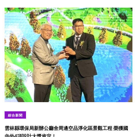
綜合新聞
雲林縣環保局新辦公廳舍周邊空品淨化區景觀工程 榮獲國
內外4項設計大獎肯定！