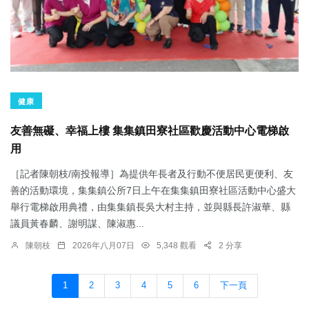
健康
友善無礙、幸福上樓 集集鎮田寮社區歡慶活動中心電梯啟
用
［記者陳朝枝/南投報導］為提供年長者及行動不便居民更便利、友
善的活動環境，集集鎮公所7日上午在集集鎮田寮社區活動中心盛大
舉行電梯啟用典禮，由集集鎮長吳大村主持，並與縣長許淑華、縣
議員黃春麟、謝明謀、陳淑惠...
陳朝枝
2026年八月07日
5,348 觀看
2 分享
1
2
3
4
5
6
下一頁