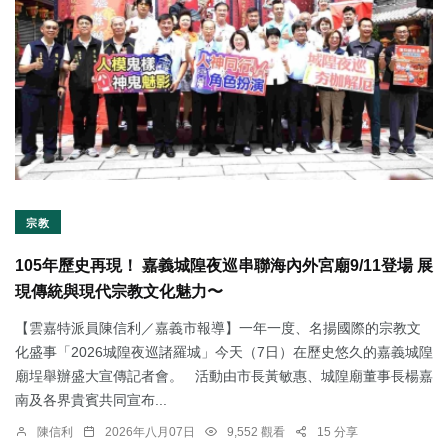
宗教
105年歷史再現！ 嘉義城隍夜巡串聯海內外宮廟9/11登場 展
現傳統與現代宗教文化魅力〜
【雲嘉特派員陳信利／嘉義市報導】一年一度、名揚國際的宗教文
化盛事「2026城隍夜巡諸羅城」今天（7日）在歷史悠久的嘉義城隍
廟埕舉辦盛大宣傳記者會。 活動由市長黃敏惠、城隍廟董事長楊嘉
南及各界貴賓共同宣布...
陳信利
2026年八月07日
9,552 觀看
15 分享