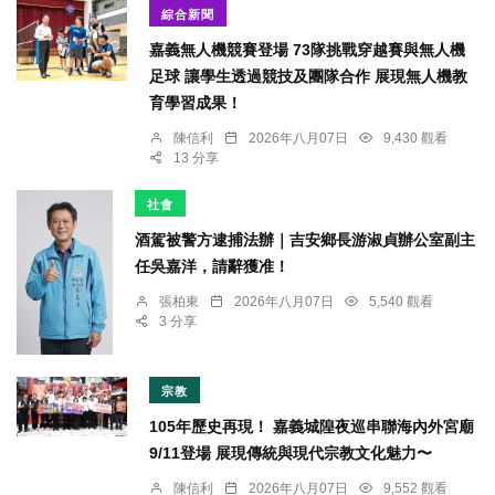
綜合新聞
嘉義無人機競賽登場 73隊挑戰穿越賽與無人機
足球 讓學生透過競技及團隊合作 展現無人機教
育學習成果！
陳信利
2026年八月07日
9,430 觀看
13 分享
社會
酒駕被警方逮捕法辦｜吉安鄉長游淑貞辦公室副主
任吳嘉洋，請辭獲准！
張柏東
2026年八月07日
5,540 觀看
3 分享
宗教
105年歷史再現！ 嘉義城隍夜巡串聯海內外宮廟
9/11登場 展現傳統與現代宗教文化魅力〜
陳信利
2026年八月07日
9,552 觀看