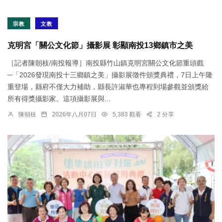
宗教
文教
克明宮「關公文化節」攝影展 彰顯南投13鄉鎮市之美
［記者陳朝枝/南投報導］南投縣竹山鎮克明宮關公文化節重頭戲
─「2026發現南投十三鄉鎮之美」攝影展徵件頒獎典禮，7日上午隆
重登場，縣府不僅大力補助，縣長許淑華也專程到場參觀並頒獎給
所有得獎攝影家。這項攝影展與...
陳朝枝
2026年八月07日
5,383 觀看
2 分享