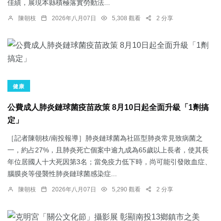
佳績，展現本縣積極落實勞動法...
陳朝枝
2026年八月07日
5,308 觀看
2 分享
健康
公費成人肺炎鏈球菌疫苗政策 8月10日起全面升級「1劑搞
定」
［記者陳朝枝/南投報導］肺炎鏈球菌為社區型肺炎常見致病菌之
一，約占27%，且肺炎死亡個案中逾九成為65歲以上長者，使其長
年位居國人十大死因第3名；當免疫力低下時，尚可能引發敗血症、
腦膜炎等侵襲性肺炎鏈球菌感染症...
陳朝枝
2026年八月07日
5,290 觀看
2 分享