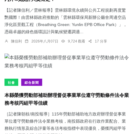
【記者陳信利／雲林報導】雲林縣環境永續與公共工程規劃再度驚
艷國際！由雲林縣政府推動的「雲林縣環保局新辦公廳舍周邊空品
淨化區景觀工程（Breathing Green: Yunlin EPB Office Park）」，
憑藉卓越的綠色循環設計與氣候變遷調適...
陳信利
2026年八月07日
9,724 觀看
17 分享
社會
綜合新聞
本縣榮獲勞動部補助辦理督促事業單位遵守勞動條件法令業
務考核丙組甲等佳績
［記者陳朝枝/南投報導］115年勞動部補助地方政府辦理督促事業
單位遵守勞動條件法令業務考核，南投縣政府在行政作業配合、業
務執行情形及綜合評量等各項考核指標中表現優良，榮獲丙組甲等