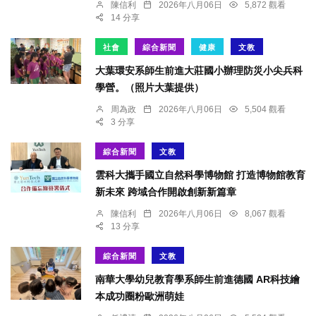
陳信利
2026年八月06日
5,872 觀看
14 分享
社會
綜合新聞
健康
文教
大葉環安系師生前進大莊國小辦理防災小尖兵科
學營。（照片大葉提供）
周為政
2026年八月06日
5,504 觀看
3 分享
綜合新聞
文教
雲科大攜手國立自然科學博物館 打造博物館教育
新未來 跨域合作開啟創新新篇章
陳信利
2026年八月06日
8,067 觀看
13 分享
綜合新聞
文教
南華大學幼兒教育學系師生前進德國 AR科技繪
本成功圈粉歐洲萌娃