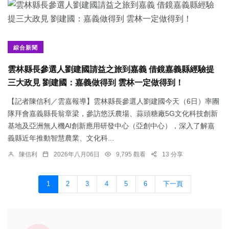
綜合新聞
雲林縣長參選人劉建國請益之旅到嘉義 借鏡嘉義縣經驗提
三大政見 劉建國：嘉義做得到 雲林一定做得到！
【記者陳信利／雲嘉報導】雲林縣長參選人劉建國今天（6日）率團
隊拜會嘉義縣長翁章梁，參訪悠沃農場、蒜頭糖廠5G文化科技創新
基地及亞洲無人機AI創新應用研發中心（亞創中心），深入了解嘉
義縣近年推動智慧農業、文化科...
陳信利
2026年八月06日
9,795 觀看
13 分享
1
2
3
4
5
6
下一頁