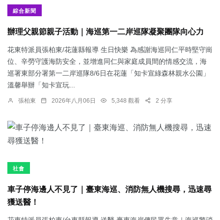
綜合新聞
辦理父親節親子活動｜海巡第一二岸巡隊凝聚團隊向心力
花東特派員張柏東/花蓮縣報導 生日快樂 為感謝海巡同仁平時堅守崗
位、辛勞守護海防安全，並增進同仁與家庭成員間的情感交流，海
巡署東部分署第一二岸巡隊8/6日在花蓮「知卡宣綠森林親水公園」
溫馨舉辦「知卡宣玩...
張柏東
2026年八月06日
5,348 觀看
2 分享
社會
車子停海邊人不見了｜臺東海巡、消防無人機搜尋，迅速尋
獲送醫！
花東特派員張柏東/台東縣報導 送醫 臺東海岸傳民眾失意｜海巡警消