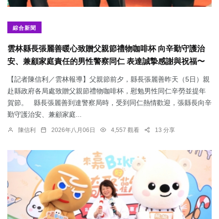
綜合新聞
雲林縣長張麗善暖心致贈父親節禮物咖啡杯 向辛勤守護治
安、兼顧家庭責任的男性警察同仁 表達誠摯感謝與祝福〜
【記者陳信利／雲林報導】父親節前夕，縣長張麗善昨天（5日）親
赴縣政府各局處致贈父親節禮物咖啡杯，慰勉男性同仁辛勞並提年
賀節。 縣長張麗善到達警察局時，受到同仁熱情歡迎，張縣長向辛
勤守護治安、兼顧家庭...
陳信利
2026年八月06日
4,557 觀看
13 分享