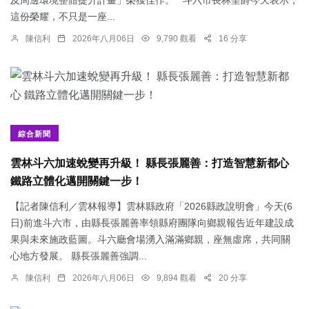
這份榮耀，不只是一座...
陳信利
2026年八月06日
9,790 觀看
16 分享
綜合新聞
雲林斗六加速蛻變再升級！ 縣長張麗善：打造智慧新都心
鐵路立體化邁開關鍵一步！
【記者陳信利／雲林報導】雲林縣政府「2026縣政說明會」今天(6
日)前進斗六市，由縣長張麗善率領縣府團隊向鄉親報告近年建設成
果與未來施政藍圖。斗六廳會場湧入滿滿鄉親，座無虛席，共同關
心地方發展。 縣長張麗善強調...
陳信利
2026年八月06日
9,894 觀看
20 分享