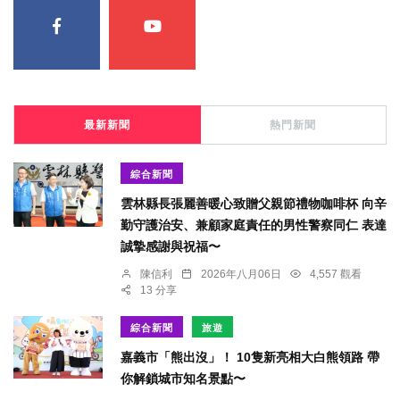
最新新聞
熱門新聞
綜合新聞
雲林縣長張麗善暖心致贈父親節禮物咖啡杯 向辛
勤守護治安、兼顧家庭責任的男性警察同仁 表達
誠摯感謝與祝福〜
陳信利
2026年八月06日
4,557 觀看
13 分享
綜合新聞
旅遊
嘉義市「熊出沒」！ 10隻新亮相大白熊領路 帶
你解鎖城市知名景點〜