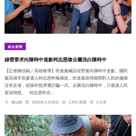
綜合新聞
綠營要求向陳時中道歉柯志恩嗆企圖洗白陳時中
【記者陳信銘／高雄報導】民進黨喊話在野黨向陳時中道歉。國民
黨高雄市長參選人柯志恩昨晚痛批，民進黨疫情期間對人民的傷痛
沒有反省，卻操作慈濟遭詐騙一式、企圖洗白陳時中，只會讓人民
更加憤怒。 柯志恩昨在...
陳信銘
2026年八月08日
2,692 觀看
2 分享