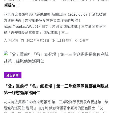
貞提告！
花東特派員張柏東/花蓮縣報導 新聞回顧（2026.08.07.）酒駕被警
方逮捕法辦｜吉安鄉長室副主任吳嘉洋請辭獲准！
https://reurl.cc/Wzq01k 圖文：游淑貞 張冠李戴｜三立新聞蓄意下
標「吉安鄉長酒駕肇事」 張冠李戴｜三...
張柏東
2026年八月08日
1,338 觀看
2 分享
綜合新聞
「父」重前行「爸」氣登場｜第一三岸巡隊隊長鄭俊利親赴
第一線慰勉海巡同仁
花東特派員張柏東/台東縣報導 第一三岸巡隊隊長鄭俊利親赴第一線
慰勉海巡同仁 慰問 加油打氣 默默守護著東臺灣的藍色國土 「父