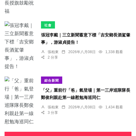
社會
張冠李戴｜三立新聞蓄意下標「吉安鄉長酒駕肇
事」，游淑貞提告！
張柏東
2026年八月08日
1,338 觀看
2 分享
綜合新聞
「父」重前行「爸」氣登場｜第一三岸巡隊隊長
鄭俊利親赴第一線慰勉海巡同仁
張柏東
2026年八月08日
1,434 觀看
3 分享