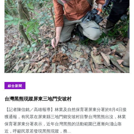
綜合新聞
台灣黑熊現蹤屏東三地門安坡村
【記者陳信銘／高雄報導】林業及自然保育署屏東分署於8月4日接
獲通報，有民眾在屏東縣三地門鄉安坡村目擊台灣黑熊出沒，林業
保育署屏東分署表示，近年台灣黑熊的活動範圍已逐漸向淺山靠
近，呼籲民眾若發現黑熊現蹤，務...