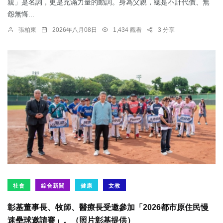
親」是名詞，更是充滿力量的動詞。身為父親，總是不計代價、無
怨無悔...
張柏東
2026年八月08日
1,434 觀看
3 分享
社會
綜合新聞
健康
文教
彰基董事長、牧師、醫療長受邀參加「2026都市原住民慢
速壘球邀請賽」。（照片彰基提供）