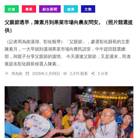
社會
農業
綜合新聞
健康
文教
父親節透早，陳素月到果菜市場向農友問安。（照片競選提
供）
（記者周為政溪湖、彰化報導）「父親節」，參選彰化縣長的立委
陳素月，一大早就到溪湖果菜市場向農民請安，中午趕回競選總
部，與親子分享父親節的溫情。 今天適逢父親節，又是週末，民進
黨提名彰化縣長候選人陳素...
周為政
2026年八月08日
2,475 觀看
3 分享