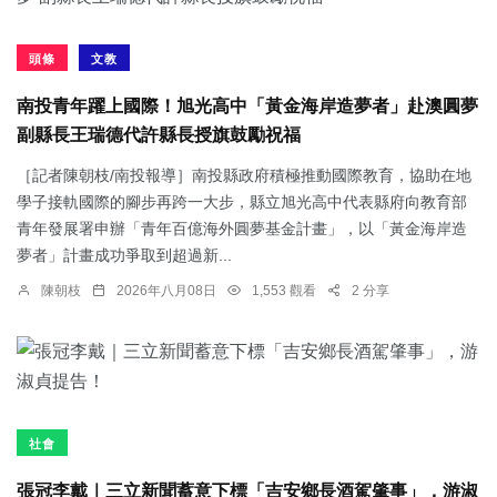
頭條
文教
南投青年躍上國際！旭光高中「黃金海岸造夢者」赴澳圓夢
副縣長王瑞德代許縣長授旗鼓勵祝福
［記者陳朝枝/南投報導］南投縣政府積極推動國際教育，協助在地
學子接軌國際的腳步再跨一大步，縣立旭光高中代表縣府向教育部
青年發展署申辦「青年百億海外圓夢基金計畫」，以「黃金海岸造
夢者」計畫成功爭取到超過新...
陳朝枝
2026年八月08日
1,553 觀看
2 分享
社會
張冠李戴｜三立新聞蓄意下標「吉安鄉長酒駕肇事」，游淑