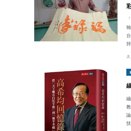
「
翰
台
持
緬
教
論
技