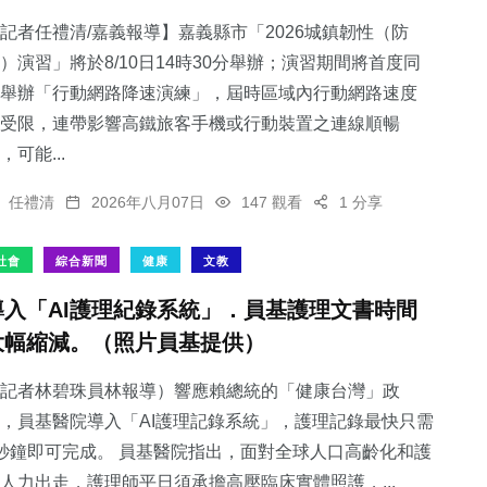
記者任禮清/嘉義報導】嘉義縣市「2026城鎮韌性（防
）演習」將於8/10日14時30分舉辦；演習期間將首度同
舉辦「行動網路降速演練」，屆時區域內行動網路速度
受限，連帶影響高鐵旅客手機或行動裝置之連線順暢
526
+
98
+
309
+
，可能...
社會
農業
文教
任禮清
2026年八月07日
147 觀看
1 分享
社會
綜合新聞
健康
文教
導入「AI護理紀錄系統」．員基護理文書時間
224
+
3
+
大幅縮減。（照片員基提供）
旅遊
大陸
記者林碧珠員林報導）響應賴總統的「健康台灣」政
，員基醫院導入「AI護理記錄系統」，護理記錄最快只需
秒鐘即可完成。 員基醫院指出，面對全球人口高齡化和護
人力出走，護理師平日須承擔高壓臨床實體照護，...