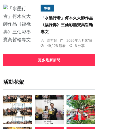
專欄
「水墨行者」何木火大師作品
《福祿壽》三仙彩墨寶高哲翰
專文
高哲翰
2026年八月07日
49,128 觀看
8 分享
更多最新新聞
活動花絮