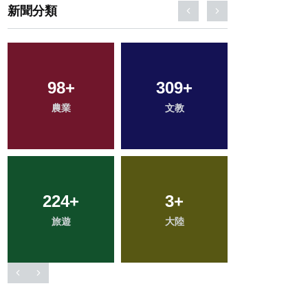
新聞分類
155
+
88
+
280
+
專欄
宗教
健康
70
+
982
+
47
+
頭條
綜合新聞
科技新知