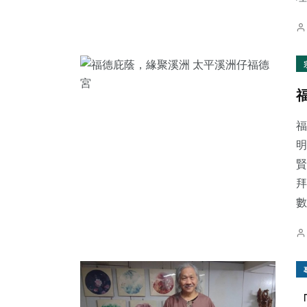
福
明
賢
拜
數.