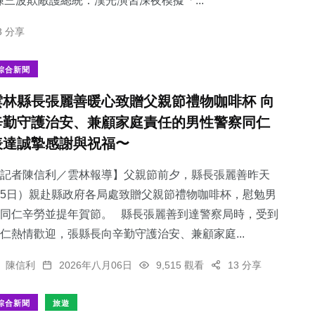
三波欺敵護總統：​漢光演習深夜模擬「...
3 分享
綜合新聞
雲林縣長張麗善暖心致贈父親節禮物咖啡杯 向
辛勤守護治安、兼顧家庭責任的男性警察同仁
表達誠摯感謝與祝福〜
記者陳信利／雲林報導】父親節前夕，縣長張麗善昨天
5日）親赴縣政府各局處致贈父親節禮物咖啡杯，慰勉男
同仁辛勞並提年賀節。 縣長張麗善到達警察局時，受到
仁熱情歡迎，張縣長向辛勤守護治安、兼顧家庭...
陳信利
2026年八月06日
9,515 觀看
13 分享
綜合新聞
旅遊