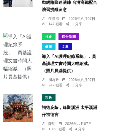
動網路降速演練 台灣高鐵配合
演習提醒留意
任禮清
2026年八月07日
147 觀看
1 分享
社會
綜合新聞
健康
文教
導入「AI護理紀錄系統」．員
基護理文書時間大幅縮減。
（照片員基提供）
周為政
2026年八月07日
247 觀看
1 分享
宗教
福德庇蔭，緣聚溪洲 太平溪洲
仔福德宮
陳明
2026年八月07日
1,768 觀看
4 分享