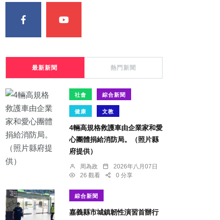
最新新聞
熱門新聞
社會
綜合新聞
健康
文教
4輛高規格救護車由企業家和愛
心團體捐給消防局。（照片縣
府提供）
周為政
2026年八月07日
26 觀看
0 分享
綜合新聞
嘉義縣市城鎮韌性演習首辦行