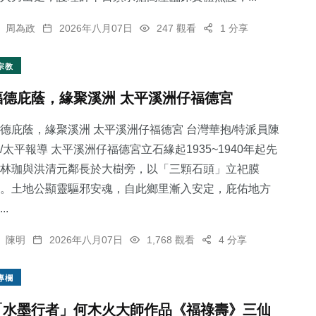
周為政
2026年八月07日
247 觀看
1 分享
宗教
福德庇蔭，緣聚溪洲 太平溪洲仔福德宮
德庇蔭，緣聚溪洲 太平溪洲仔福德宮 台灣華抱/特派員陳
/太平報導 太平溪洲仔福德宮立石緣起1935~1940年起先
林珈與洪清元鄰長於大樹旁，以「三顆石頭」立祀膜
。土地公顯靈驅邪安魂，自此鄉里漸入安定，庇佑地方
..
陳明
2026年八月07日
1,768 觀看
4 分享
專欄
「水墨行者」何木火大師作品《福祿壽》三仙