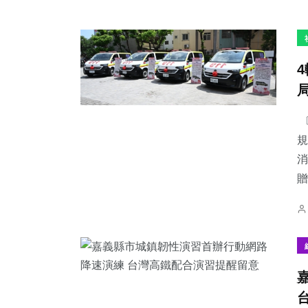
〔
規
消
贈