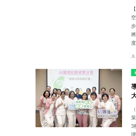
【
空
步
將
155
+
89
+
280
+
度
專欄
宗教
健康
70
+
982
+
47
+
頭條
綜合新聞
科技新知
（
策
3
理