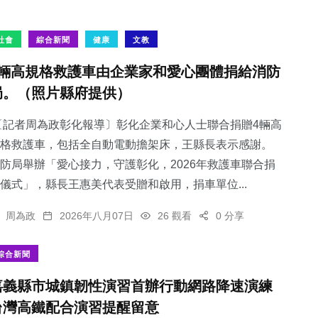
社會
綜合新聞
健康
文教
4輛高規格救護車由企業家和愛心團體捐給消防
局。（照片縣府提供）
記者周為政彰化報導〕彰化企業和心人士聯合捐贈4輛高
格救護車，包括全自動電動擔架床，王縣長表示感謝。
防局舉辦「愛心接力，守護彰化，2026年救護車聯合捐
儀式」，縣長王惠美代表受贈和啟用，捐車單位...
周為政
2026年八月07日
26 觀看
0 分享
綜合新聞
嘉義縣市城鎮韌性演習首辦行動網路降速演練
台灣高鐵配合演習提醒留意