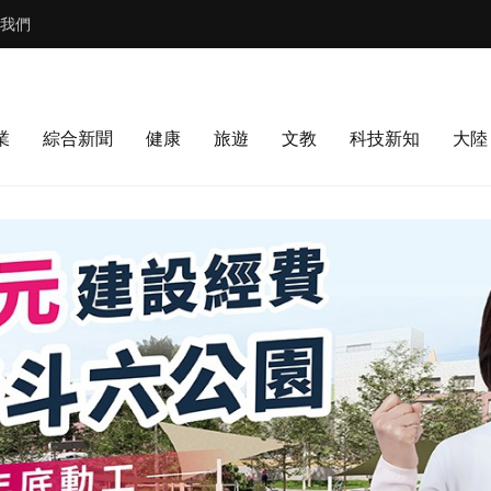
我們
業
綜合新聞
健康
旅遊
文教
科技新知
大陸