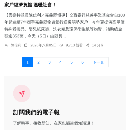
家戶經濟負擔 溫暖社會！
【雲嘉特派員陳信利／嘉義縣報導】全聯慶祥慈善事業基金會自109
年起連續7年攜手嘉義縣物資銀行送暖弱勢家戶，今年更提供高單價
特殊營養品、嬰兒紙尿褲、洗衣精及環保衛生紙等物資，補助總金
額逾353萬，今天（5日）由縣長...
陳信利
2026年八月05日
9,713 觀看
14 分享
1
2
3
4
5
6
下一頁
訂閱我們的電子報
了解時事、接收新知、在家也能當個知識通！