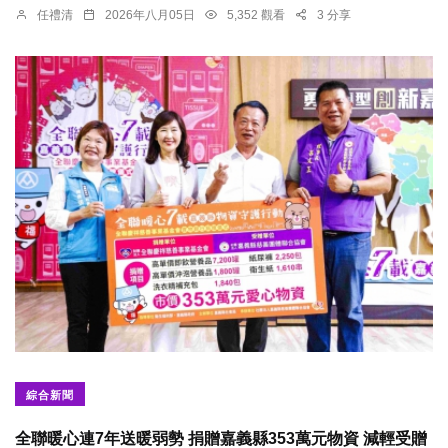
任禮清
2026年八月05日
5,352 觀看
3 分享
綜合新聞
全聯暖心連7年送暖弱勢 捐贈嘉義縣353萬元物資 減輕受贈