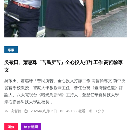
專欄
吳敬田、蕭惠珠「苦民所苦」全心投入打詐工作 高哲翰專
文
吳敬田、蕭惠珠「苦民所苦」全心投入打詐工作 高哲翰專文 前中央
警官學校教授、警察大學教授兼主任，曾任台視《臺灣變色龍》評
論人、八大電視台《暗光鳥新聞》主持人，並歷任華夏科技大學、
崇右影藝科技大學副校長，...
高哲翰
2026年八月06日
49,022 觀看
3 分享
頭條
綜合新聞