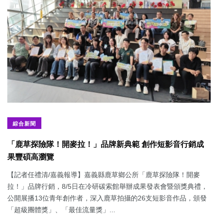
綜合新聞
「鹿草探險隊！開麥拉！」品牌新典範 創作短影音行銷成
果豐碩高瀏覽
【記者任禮清/嘉義報導】嘉義縣鹿草鄉公所「鹿草探險隊！開麥
拉！」品牌行銷，8/5日在冷研碳索館舉辦成果發表會暨頒獎典禮，
公開展播13位青年創作者，深入鹿草拍攝的26支短影音作品，頒發
「超級團體獎」、「最佳流量獎」...