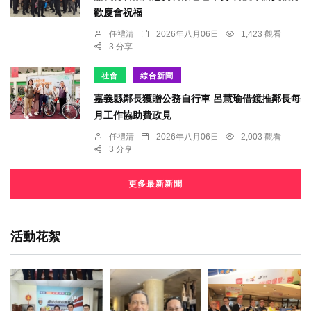
歡慶會祝福
任禮清
2026年八月06日
1,423 觀看
3 分享
社會
綜合新聞
嘉義縣鄰長獲贈公務自行車 呂慧瑜借鏡推鄰長每
月工作協助費政見
任禮清
2026年八月06日
2,003 觀看
3 分享
更多最新新聞
活動花絮