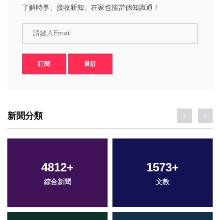
了解時事、接收新知、在家也能當個知識通！
請鍵入Email
訂閱
退訂
新聞分類
4812
+
1573
+
綜合新聞
文教