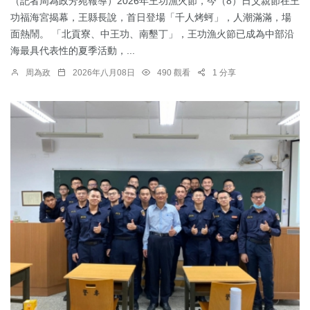
（記者周為政芳苑報導）2026年王功漁火節，今（8）日父親節在王
功福海宮揭幕，王縣長說，首日登場「千人烤蚵」，人潮滿滿，場
面熱鬧。 「北貢寮、中王功、南墾丁」，王功漁火節已成為中部沿
海最具代表性的夏季活動，...
周為政
2026年八月08日
490 觀看
1 分享