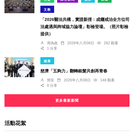
文教
「2026醫法共構，實證新徑：成癮戒治全方位司
法處遇與跨域協力論壇」彰檢登場。（照片彰檢
提供）
周為政
2026年八月08日
282 觀看
1 分享
健康
慈濟「五夠力」翻轉銀髮共創再青春
簡安
2026年八月08日
148 觀看
0 分享
更多最新新聞
活動花絮