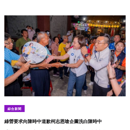
綜合新聞
綠營要求向陳時中道歉柯志恩嗆企圖洗白陳時中