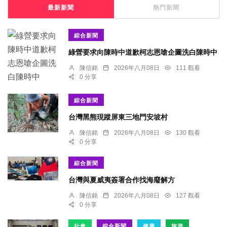
最新新聞
熱門新聞
綜合新聞
綠營要求向陳時中道歉柯志恩嗆企圖洗白陳時中
陳信銘
2026年八月08日
111 觀看
0 分享
綜合新聞
台灣黑熊現蹤屏東三地門安坡村
陳信銘
2026年八月08日
130 觀看
0 分享
綜合新聞
台灣與夏威夷簽署合作找海廢解方
陳信銘
2026年八月08日
127 觀看
0 分享
社會
綜合新聞
健康
旅遊