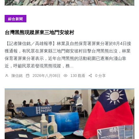
綜合新聞
台灣黑熊現蹤屏東三地門安坡村
【記者陳信銘／高雄報導】林業及自然保育署屏東分署於8月4日接
獲通報，有民眾在屏東縣三地門鄉安坡村目擊台灣黑熊出沒，林業
保育署屏東分署表示，近年台灣黑熊的活動範圍已逐漸向淺山靠
近，呼籲民眾若發現黑熊現蹤，務...
陳信銘
2026年八月08日
130 觀看
0 分享