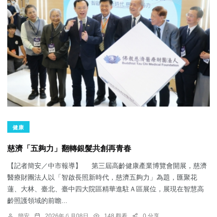
健康
慈濟「五夠力」翻轉銀髮共創再青春
【記者簡安／中市報導】 第三屆高齡健康產業博覽會開展，慈濟
醫療財團法人以「智啟長照新時代，慈濟五夠力」為題，匯聚花
蓮、大林、臺北、臺中四大院區精華進駐Ａ區展位，展現在智慧高
齡照護領域的前瞻...
簡安
2026年八月08日
148 觀看
0 分享