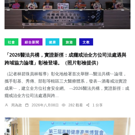
社會
綜合新聞
健康
旅遊
文教
「2026醫法共構，實證新徑：成癮戒治全方位司法處遇與
跨域協力論壇」彰檢登場。（照片彰檢提供）
（記者林碧珠員林報導）彰化地檢署首次舉辦﹁醫法共構﹂論壇，
攜手彰基、秀傳、部彰等轄區三大醫療體系，發表﹁酒毒戒治實證
成果﹂，建立全方位社會安全網。 ﹁2026醫法共構，實證新徑：成
癮戒治全方位司法處遇與跨...
周為政
2026年八月08日
282 觀看
1 分享