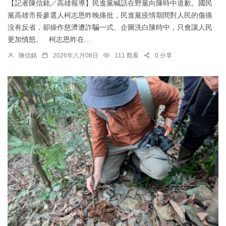
【記者陳信銘／高雄報導】民進黨喊話在野黨向陳時中道歉。國民
黨高雄市長參選人柯志恩昨晚痛批，民進黨疫情期間對人民的傷痛
沒有反省，卻操作慈濟遭詐騙一式、企圖洗白陳時中，只會讓人民
更加憤怒。 柯志恩昨在...
陳信銘
2026年八月08日
111 觀看
0 分享