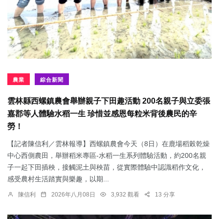
農業
綜合新聞
雲林縣西螺鎮農會舉辦親子下田趣活動 200名親子與立委張
嘉郡等人體驗水稻一生 珍惜並感恩每粒米背後農民的辛
勞！
【記者陳信利／雲林報導】西螺鎮農會今天（8日）在鹿場稻榖乾燥
中心西側農田，舉辦稻米專區-水稻一生系列體驗活動，約200名親
子一起下田插秧，接觸泥土與秧苗，從實際體驗中認識稻作文化，
感受農村生活踏實與樂趣，以期...
陳信利
2026年八月08日
3,932 觀看
13 分享