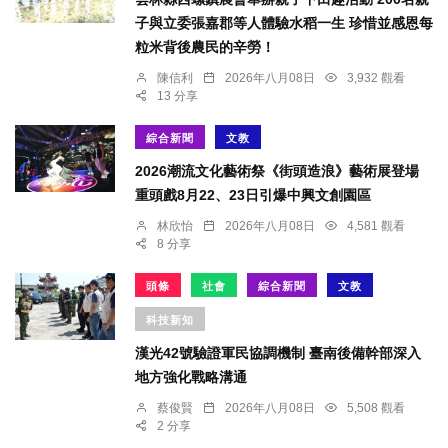
子與立委張嘉郡等人體驗水稻一生 珍惜並感恩每
粒米背後農民的辛勞！
陳信利
2026年八月08日
3,932 觀看
13 分享
綜合新聞
文教
2026潮流文化藝術祭《街頭造浪》藝術展登場
重頭戲8月22、23日引爆中興文創園區
林欣怡
2026年八月08日
4,581 觀看
8 分享
頭條
社會
綜合新聞
文教
科技新知
漢光42號驗證軍民協調機制 臺南後備幹部深入
地方強化戰略溝通
蔡俊賢
2026年八月08日
5,508 觀看
2 分享