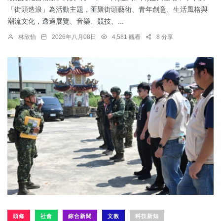
「街頭造浪」為活動主題，匯聚街頭藝術、青年創意、生活風格與
潮流文化，透過展覽、音樂、競技、...
林欣怡
2026年八月08日
4,581 觀看
8 分享
頭條
社會
綜合新聞
文教
科技新知