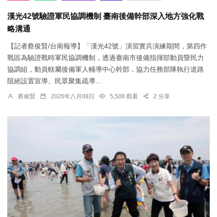
漢光42號驗證軍民協調機制 臺南後備幹部深入地方強化戰
略溝通
【記者蔡俊賢/台南報導】「漢光42號」演習實兵演練期間，第四作
戰區為驗證戰時軍民協調機制，透過臺南市後備指揮部動員暨民力
協調組，動員轄屬後備軍人輔導中心幹部，協力任務部隊執行道路
阻絕設置宣導、民眾聚集疏導...
蔡俊賢
2026年八月08日
5,508 觀看
2 分享