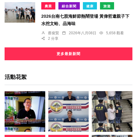
農業
綜合新聞
健康
旅遊
2026台南七股海鮮節熱鬧登場 黃偉哲邀親子下
水挖文蛤、品海味
蔡俊賢
2026年八月08日
5,658 觀看
2 分享
更多最新新聞
活動花絮