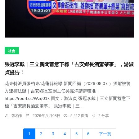
社會
張冠李戴｜三立新聞蓄意下標「吉安鄉長酒駕肇事」，游淑
貞提告！
花東特派員張柏東/花蓮縣報導 新聞回顧（2026.08.07.）酒駕被警
方逮捕法辦｜吉安鄉長室副主任吳嘉洋請辭獲准！
https://reurl.cc/Wzq01k 圖文：游淑貞 張冠李戴｜三立新聞蓄意下
標「吉安鄉長酒駕肇事」 張冠李戴｜三...
張柏東
2026年八月08日
5,412 觀看
2 分享
1
2
3
4
5
6
下一頁