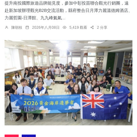
提升南投國際旅遊品牌能見度，參加中彰投苗聯合觀光行銷團，遠
赴新加坡辦理觀光B2B交流活動，縣府整合日月潭力麗溫德姆酒店、
力麗哲園-日潭館、九九峰氦氣...
陳朝枝
2026年八月08日
5,419 觀看
2 分享