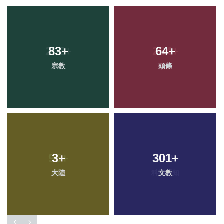
83
+
64
+
宗教
頭條
3
+
301
+
大陸
文教