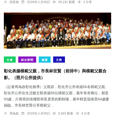
高哲翰
2026年八月08日
49,191 觀看
3 分享
社會
綜合新聞
健康
文教
彰化表揚模範父親，市長林世賢（前排中）與模範父親合
影。（照片公所提供）
（記者周為政彰化報導）父親節，彰化市公所表揚56名模範父親。
彰化市公所在生活藝文館表揚56位模範父親，最年長有兩位，都是
93歲，介壽里的張燦凱和富貴里的劉秋陽，最年輕是茄南里64歲廖
福臨，市長林世賢分享模範父...
周為政
2026年八月08日
5,665 觀看
4 分享