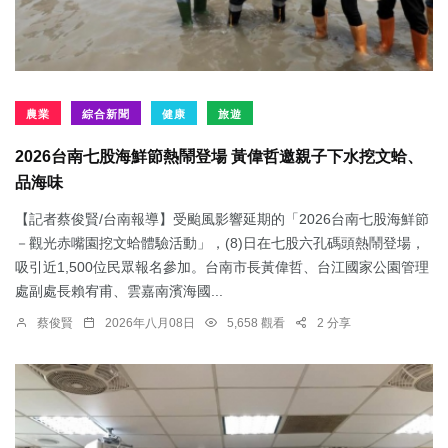
農業
綜合新聞
健康
旅遊
2026台南七股海鮮節熱鬧登場 黃偉哲邀親子下水挖文蛤、
品海味
【記者蔡俊賢/台南報導】受颱風影響延期的「2026台南七股海鮮節
－觀光赤嘴園挖文蛤體驗活動」，(8)日在七股六孔碼頭熱鬧登場，
吸引近1,500位民眾報名參加。台南市長黃偉哲、台江國家公園管理
處副處長賴宥甫、雲嘉南濱海國...
蔡俊賢
2026年八月08日
5,658 觀看
2 分享