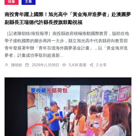
頭條
文教
南投青年躍上國際！旭光高中「黃金海岸造夢者」赴澳圓夢
副縣長王瑞德代許縣長授旗鼓勵祝福
［記者陳朝枝/南投報導］南投縣政府積極推動國際教育，協助在地
學子接軌國際的腳步再跨一大步，縣立旭光高中代表縣府向教育部
青年發展署申辦「青年百億海外圓夢基金計畫」，以「黃金海岸造
夢者」計畫成功爭取到超過新...
陳朝枝
2026年八月08日
5,436 觀看
2 分享