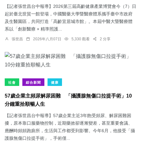
【記者張世昌台中報導】2026第三屆高齡健康產業博覽會今（7）日
起於臺北世貿一館登場，中國醫藥大學暨醫療體系攜手臺中市政府
及生醫園區，共同打造「高齡宜居城市館」。本屆中醫大暨醫療體
系以「創新醫療 × 精準照護...
張世昌
2026年八月07日
5,330 觀看
2 分享
社會
綜合新聞
健康
57歲企業主頻尿解尿困難 「攝護腺無傷口拉提手術」10
分鐘重拾順暢人生
【記者張世昌台中報導】57歲企業主近3年飽受頻尿、解尿困難困
擾，原本靠口服藥物控制，近期藥效卻逐漸變差，甚至重要會議、
應酬時頻頻跑廁所，生活與工作都受到影響。今年6月，他接受「攝
護腺無傷口拉提手術」，手術僅...