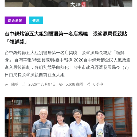
綜合新聞
健康
台中鍋烤節五大組別暫居第一名店揭曉 張峯源局長親貼
「領鮮獎」
台中鍋烤節五大組別暫居第一名店揭曉 張峯源局長親貼「領鮮
獎」 台灣華報/特派員陳明/臺中報導 2026台中鍋烤節全民人氣票選
進入最後衝刺，各組別競爭白熱化！台中市政府經濟發展局今（7）
日由局長張峯源親自前往五大組...
陳明
2026年八月07日
5,638 觀看
6 分享