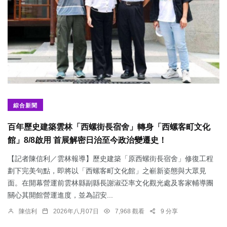
綜合新聞
百年歷史建築雲林「西螺街長宿舍」轉身「西螺客町文化
館」8/8啟用 首展解密日治至今政治變遷史！
【記者陳信利／雲林報導】歷史建築「原西螺街長宿舍」修復工程
劃下完美句點，即將以「西螺客町文化館」之嶄新姿態與大眾見
面。在開幕營運前雲林縣副縣長謝淑亞率文化觀光處及客家輔導團
關心其開館營運進度，並為詔安...
陳信利
2026年八月07日
7,968 觀看
9 分享