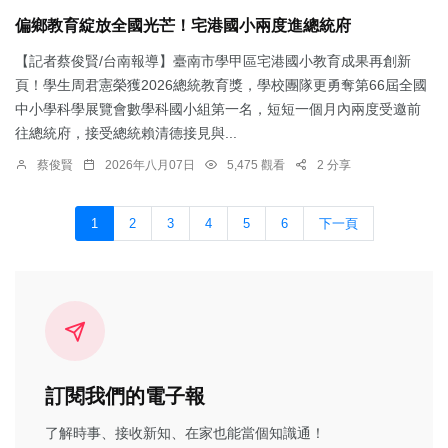
偏鄉教育綻放全國光芒！宅港國小兩度進總統府
【記者蔡俊賢/台南報導】臺南市學甲區宅港國小教育成果再創新
頁！學生周君憲榮獲2026總統教育獎，學校團隊更勇奪第66屆全國
中小學科學展覽會數學科國小組第一名，短短一個月內兩度受邀前
往總統府，接受總統賴清德接見與...
蔡俊賢
2026年八月07日
5,475 觀看
2 分享
1
2
3
4
5
6
下一頁
訂閱我們的電子報
了解時事、接收新知、在家也能當個知識通！