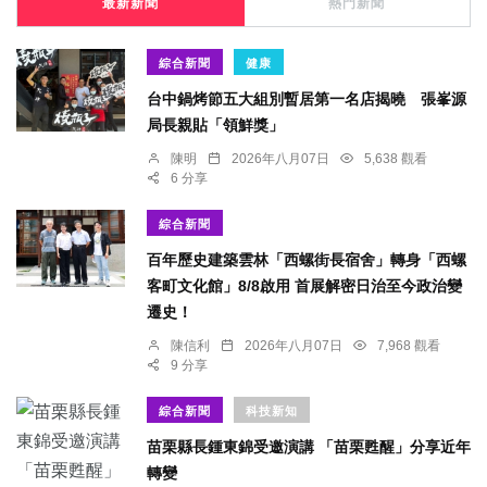
最新新聞
熱門新聞
綜合新聞
健康
台中鍋烤節五大組別暫居第一名店揭曉 張峯源
局長親貼「領鮮獎」
陳明
2026年八月07日
5,638 觀看
6 分享
綜合新聞
百年歷史建築雲林「西螺街長宿舍」轉身「西螺
客町文化館」8/8啟用 首展解密日治至今政治變
遷史！
陳信利
2026年八月07日
7,968 觀看
9 分享
綜合新聞
科技新知
苗栗縣長鍾東錦受邀演講 「苗栗甦醒」分享近年
轉變