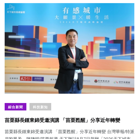
綜合新聞
科技新知
苗栗縣長鍾東錦受邀演講 「苗栗甦醒」分享近年轉變
苗栗縣長鍾東錦受邀演講 「苗栗甦醒」分享近年轉變 台灣華報/特派
員劉鳳盈、陳聰明/苗栗報導 天下雜誌8月7日舉辦「2026天下城市