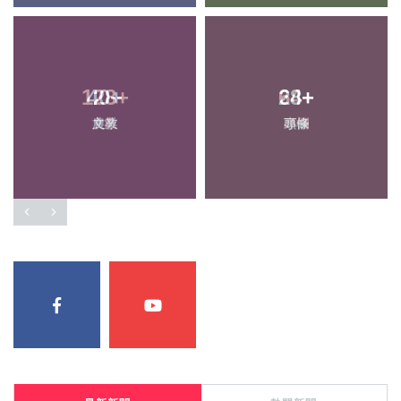
40
+
28
+
農業
頭條