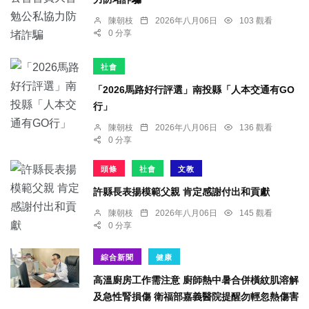
陳朝枝
2026年八月06日
103 觀看
0 分享
社會
「2026馬路好行評選」南投縣「人本交通有GO
行」
陳朝枝
2026年八月06日
136 觀看
0 分享
頭條
社會
文教
許縣長表揚模範父親 肯定感謝付出和貢獻
陳朝枝
2026年八月06日
145 觀看
0 分享
綜合新聞
健康
高溫廚房工作需注意 廚師熱中暑合併橫紋肌溶解
及急性腎損傷 衛福部嘉義醫院提醒勿輕忽熱傷害