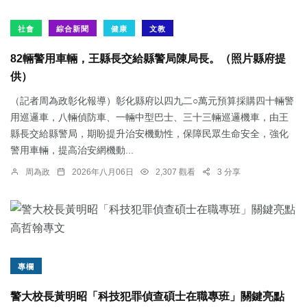
社會
綜合新聞
健康
文教
82輛警用車輛，王縣長交給縣警局陳局長。（照片縣府提
供）
（記者周為政彰化報導）彰化縣府以四九二○萬元預算採購四十輛警
用巡邏車，八輛偵防車、一輛中型巴士、三十三輛巡邏機車，由王
縣長交給縣警局，期盼提升治安機動性，保障民眾生命安全，強化
警用車輛，提高治安網機動...
周為政
2026年八月06日
2,307 觀看
3 分享
專欄
警大校長黃明昭「科技犯罪偵查碩士在職專班」關鍵亮點