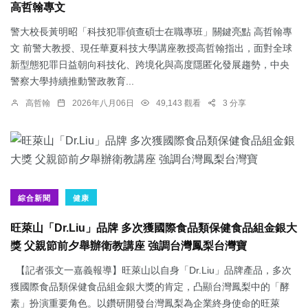
高哲翰專文
警大校長黃明昭「科技犯罪偵查碩士在職專班」關鍵亮點 高哲翰專
文 前警大教授、現任華夏科技大學講座教授高哲翰指出，面對全球
新型態犯罪日益朝向科技化、跨境化與高度隱匿化發展趨勢，中央
警察大學持續推動警政教育...
高哲翰
2026年八月06日
49,143 觀看
3 分享
綜合新聞
健康
旺萊山「Dr.Liu」品牌 多次獲國際食品類保健食品組金銀大
獎 父親節前夕舉辦衛教講座 強調台灣鳳梨台灣寶
【記者張文一嘉義報導】旺萊山以自身「Dr.Liu」品牌產品，多次
獲國際食品類保健食品組金銀大獎的肯定，凸顯台灣鳳梨中的「酵
素」扮演重要角色。以鑽研開發台灣鳳梨為企業終身使命的旺萊