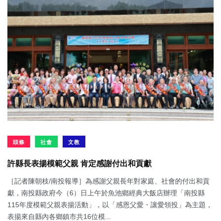
頭條
社會
文教
許縣長表揚模範父親 肯定感謝付出和貢獻
［記者陳朝枝/南投報導］為感謝父親長年對家庭、社會的付出和貢
獻，南投縣政府今（6）日上午於魚池鄉經典大飯店辦理「南投縣
115年度模範父親表揚活動」，以「感恩父愛・讓愛領投」為主題，
表揚來自縣內各鄉鎮市共16位模...