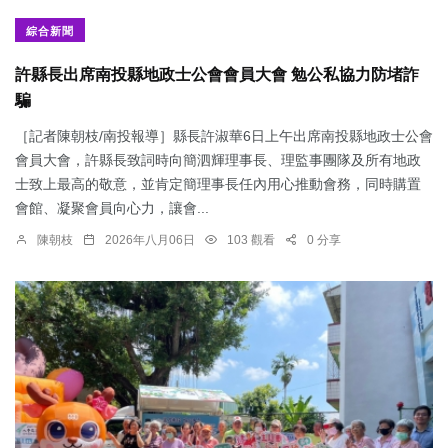
綜合新聞
許縣長出席南投縣地政士公會會員大會 勉公私協力防堵詐
騙
［記者陳朝枝/南投報導］縣長許淑華6日上午出席南投縣地政士公會
會員大會，許縣長致詞時向簡泗輝理事長、理監事團隊及所有地政
士致上最高的敬意，並肯定簡理事長任內用心推動會務，同時購置
會館、凝聚會員向心力，讓會...
陳朝枝
2026年八月06日
103 觀看
0 分享