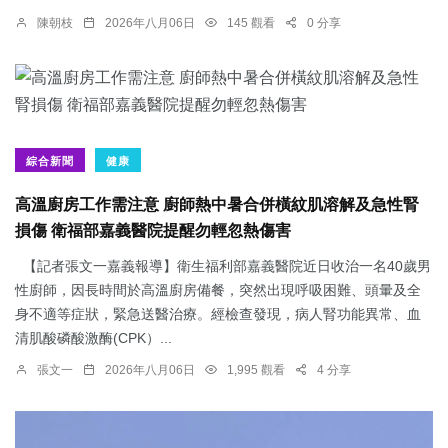
陳朝枝
2026年八月06日
145 觀看
0 分享
綜合新聞
健康
高溫廚房工作需注意 廚師熱中暑合併橫紋肌溶解及急性腎
損傷 衛福部嘉義醫院提醒勿輕忽熱傷害
【記者張文一嘉義報導】衛生福利部嘉義醫院近日收治一名40歲男
性廚師，因長時間於高溫廚房備餐，突然出現呼吸困難、頭暈及全
身不適等症狀，緊急送醫治療。經檢查發現，病人腎功能異常、血
清肌酸磷酸激酶(CPK）...
張文一
2026年八月06日
1,995 觀看
4 分享