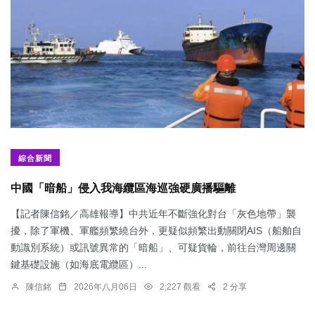
綜合新聞
中國「暗船」侵入我海纜區海巡強硬廣播驅離
【記者陳信銘／高雄報導】中共近年不斷強化對台「灰色地帶」襲
擾，除了軍機、軍艦頻繁繞台外，更疑似頻繁出動關閉AIS（船舶自
動識別系統）或訊號異常的「暗船」、可疑貨輪，前往台灣周邊關
鍵基礎設施（如海底電纜區）...
陳信銘
2026年八月06日
2,227 觀看
2 分享