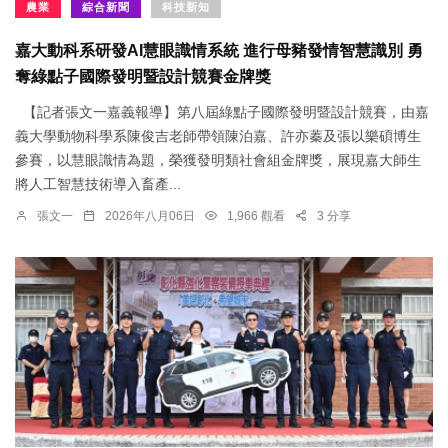
農業
綜合新聞
科技新知
嘉大動科系研發AI慧眼識情系統 進行母豬發情智慧識別 勇
奪綠點子國際發明暨設計競賽金牌獎
【記者張文一嘉義報導】第八屆綠點子國際發明暨設計競賽，由嘉
義大學動物科學系陳俊吉老師帶領陳泊嘉、許亦蓁及張以樂碩博生
參賽，以慧眼識情為題，榮獲發明類社會組金牌獎，展現嘉大師生
將人工智慧技術導入畜產...
張文一
2026年八月06日
1,966 觀看
3 分享