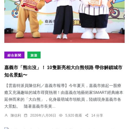
綜合新聞
旅遊
嘉義市「熊出沒」！ 10隻新亮相大白熊領路 帶你解鎖城市
知名景點〜
【雲嘉特派員陳信利／嘉義市報導】今年夏天，嘉義市掀起一股療
癒又充滿趣味的城市尋寶熱潮！由嘉義在地藝術家SMART經典繪本
延伸而來的「大白熊」，化身最萌城市領航員，陸續現身嘉義市各
大景點。 隨著嘉義市長黃...
陳信利
2026年八月06日
5,920 觀看
14 分享