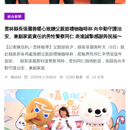
綜合新聞
雲林縣長張麗善暖心致贈父親節禮物咖啡杯 向辛勤守護治
安、兼顧家庭責任的男性警察同仁 表達誠摯感謝與祝福〜
【記者陳信利／雲林報導】父親節前夕，縣長張麗善昨天（5日）親
赴縣政府各局處致贈父親節禮物咖啡杯，慰勉男性同仁辛勞並提年
賀節。 縣長張麗善到達警察局時，受到同仁熱情歡迎，張縣長向辛
勤守護治安、兼顧家庭...
陳信利
2026年八月06日
4,592 觀看
13 分享