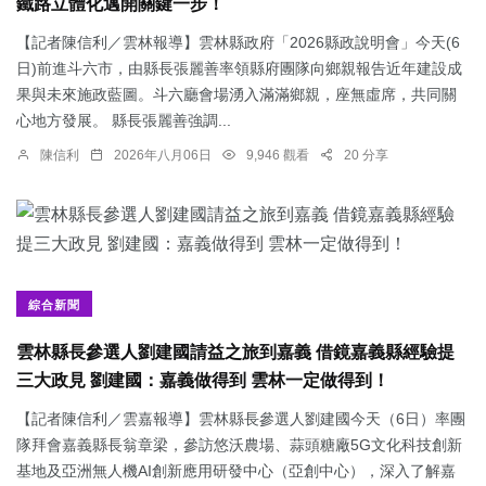
鐵路立體化邁開關鍵一步！
【記者陳信利／雲林報導】雲林縣政府「2026縣政說明會」今天(6
日)前進斗六市，由縣長張麗善率領縣府團隊向鄉親報告近年建設成
果與未來施政藍圖。斗六廳會場湧入滿滿鄉親，座無虛席，共同關
心地方發展。 縣長張麗善強調...
陳信利
2026年八月06日
9,946 觀看
20 分享
綜合新聞
雲林縣長參選人劉建國請益之旅到嘉義 借鏡嘉義縣經驗提
三大政見 劉建國：嘉義做得到 雲林一定做得到！
【記者陳信利／雲嘉報導】雲林縣長參選人劉建國今天（6日）率團
隊拜會嘉義縣長翁章梁，參訪悠沃農場、蒜頭糖廠5G文化科技創新
基地及亞洲無人機AI創新應用研發中心（亞創中心），深入了解嘉