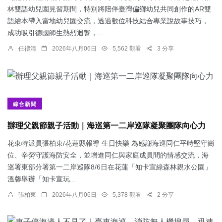
林雙語幼兒園見習期間，特別將陪伴臺灣偏鄉幼兒共同創作的AR雙
語繪本帶入當地幼兒園交流，透過數位科技結合專業說故事技巧，
成功吸引德國師生熱烈迴響，...
任禮清
2026年八月06日
5,562 觀看
3 分享
綜合新聞
辦理父親節親子活動｜海巡第一二岸巡隊凝聚團隊向心力
花東特派員張柏東/花蓮縣報導 生日快樂 為感謝海巡同仁平時堅守崗
位、辛勞守護海防安全，並增進同仁與家庭成員間的情感交流，海
巡署東部分署第一二岸巡隊8/6日在花蓮「知卡宣綠森林親水公園」
溫馨舉辦「知卡宣玩...
張柏東
2026年八月06日
5,378 觀看
2 分享