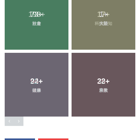
198
73
+
+
17
1
+
+
旅遊
社會
科技新知
大陸
22
94
+
+
32
28
+
+
頭條
健康
農業
宗教