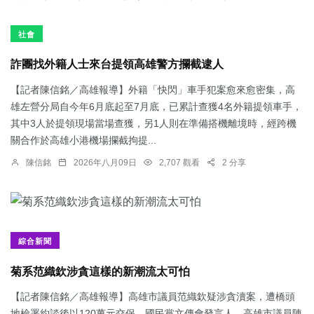
社會
詐團找外籍人士來台提領高雄警方攔截逮人
【記者陳信銘／高雄報導】外籍「快閃」車手犯案愈來愈密集，高
雄左營分局自今年6月底起至7月底，已累計查獲4名外籍提領車手，
其中3人於提領現場當場查獲，另1人則在準備搭機離境時，經跨機
關合作於高雄小港機場攔截拘提...
陳信銘
2026年八月09日
2,707 觀看
2 分享
綜合新聞
菊系范織欽涉貪這樣的新潮流太可怕
【記者陳信銘／高雄報導】高雄市議員范織欽疑涉貪瀆案，遭橋頭
地檢署約談後以120萬元交保。國民黨文傳會發言人、高雄市議員陳