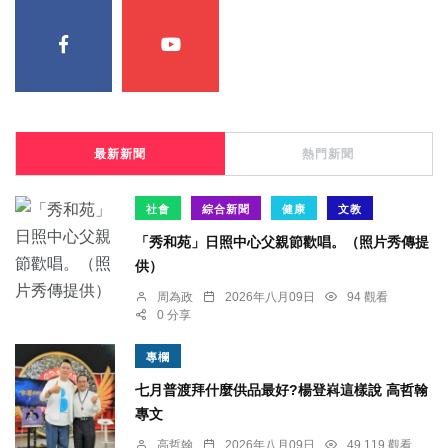
最新新聞
熱門新聞
社會
綜合新聞
健康
文教
「秀和苑」日照中心父親節歡唱。（照片秀傳提
供）
周為政
2026年八月09日
94 觀看
0 分享
專欄
七月普渡拜什麼供品最好?楊登嵙這樣說 高哲翰
專文
高哲翰
2026年八月09日
49,119 觀看