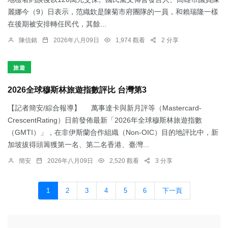
麗娜今（9）日表示，范織欽是陳菊市府團隊的一員，和賴瑞隆一樣
在後期被安排轉任民代，其餘...
陳信銘
2026年八月09日
1,974 觀看
2 分享
旅遊
2026全球穆斯林旅遊指數評比 台灣第3
【記者簡安/綜合報導】 萬事達卡與新月評等（Mastercard-
CrescentRating）日前發佈最新「2026年全球穆斯林旅遊指數
（GMTI）」，在非伊斯蘭合作組織（Non-OIC）目的地評比中，新
加坡拔得頭籌獲第一名、第二名香港、臺灣...
簡安
2026年八月09日
2,520 觀看
3 分享
1
2
3
4
5
6
下一頁