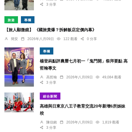
3 分享
旅遊
專欄
【旅人顯微鏡】 《國旅貴爆？拆解飯店定價內幕》
簡安
2026年八月09日
122 觀看
0 分享
專欄
楊登嵙點評農曆七月初一「鬼門開」祭拜要點 高
哲翰專文
高哲翰
2026年八月09日
49,084 觀看
3 分享
綜合新聞
高雄與日東京八王子教育交流20年新增6所姊妹
校
陳信銘
2026年八月09日
1,819 觀看
3 分享