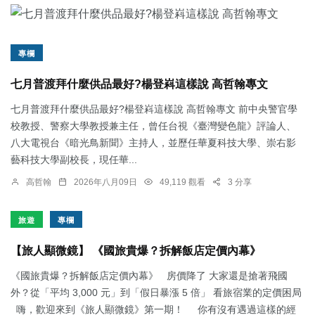
專欄
七月普渡拜什麼供品最好?楊登嵙這樣說 高哲翰專文
七月普渡拜什麼供品最好?楊登嵙這樣說 高哲翰專文 前中央警官學
校教授、警察大學教授兼主任，曾任台視《臺灣變色龍》評論人、
八大電視台《暗光鳥新聞》主持人，並歷任華夏科技大學、崇右影
藝科技大學副校長，現任華...
高哲翰
2026年八月09日
49,119 觀看
3 分享
旅遊
專欄
【旅人顯微鏡】 《國旅貴爆？拆解飯店定價內幕》
《國旅貴爆？拆解飯店定價內幕》 房價降了 大家還是搶著飛國
外？從「平均 3,000 元」到「假日暴漲 5 倍」 看旅宿業的定價困局
嗨，歡迎來到《旅人顯微鏡》第一期！ 你有沒有遇過這樣的經