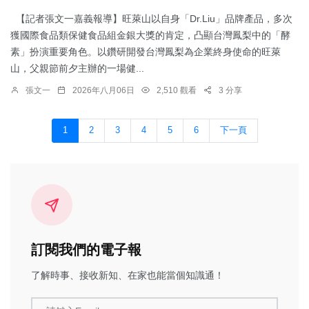
【記者張文一嘉義報導】旺萊山以自身「Dr.Liu」品牌產品，多次
獲國際食品類保健食品組金銀大獎的肯定，凸顯台灣鳳梨中的「酵
素」扮演重要角色。以鑽研開發台灣鳳梨為企業終身使命的旺萊
山，父親節前夕主辦的一場健...
張文一
2026年八月06日
2,510 觀看
3 分享
1
2
3
4
5
6
下一頁
訂閱我們的電子報
了解時事、接收新知、在家也能當個知識通！