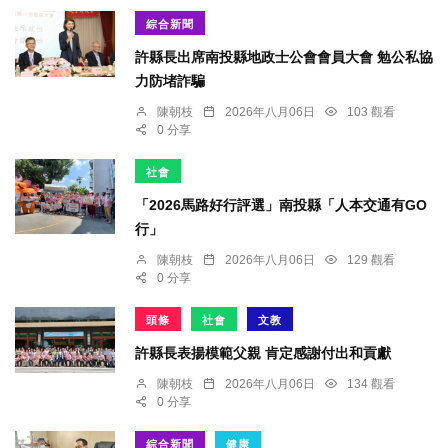
綜合新聞
許縣長出席南投縣地政士公會會員大會 勉公私協
力防堵詐騙
陳朝枝
2026年八月06日
103 觀看
0 分享
社會
「2026馬路好行評選」南投縣「人本交通有GO
行」
陳朝枝
2026年八月06日
129 觀看
0 分享
頭條
社會
文教
許縣長表揚模範父親 肯定感謝付出和貢獻
陳朝枝
2026年八月06日
134 觀看
0 分享
綜合新聞
健康