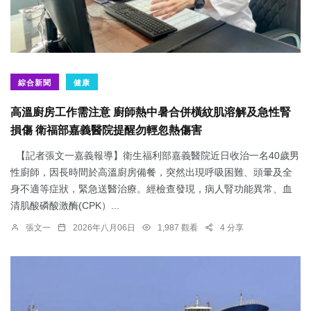
綜合新聞
健康
高溫廚房工作需注意 廚師熱中暑合併橫紋肌溶解及急性腎
損傷 衛福部嘉義醫院提醒勿輕忽熱傷害
【記者張文一嘉義報導】衛生福利部嘉義醫院近日收治一名40歲男
性廚師，因長時間於高溫廚房備餐，突然出現呼吸困難、頭暈及全
身不適等症狀，緊急送醫治療。經檢查發現，病人腎功能異常、血
清肌酸磷酸激酶(CPK）...
張文一
2026年八月06日
1,987 觀看
4 分享