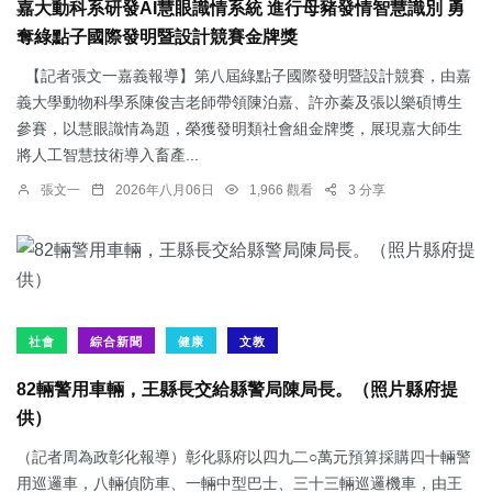
嘉大動科系研發AI慧眼識情系統 進行母豬發情智慧識別 勇
奪綠點子國際發明暨設計競賽金牌獎
【記者張文一嘉義報導】第八屆綠點子國際發明暨設計競賽，由嘉
義大學動物科學系陳俊吉老師帶領陳泊嘉、許亦蓁及張以樂碩博生
參賽，以慧眼識情為題，榮獲發明類社會組金牌獎，展現嘉大師生
將人工智慧技術導入畜產...
張文一
2026年八月06日
1,966 觀看
3 分享
社會
綜合新聞
健康
文教
82輛警用車輛，王縣長交給縣警局陳局長。（照片縣府提
供）
（記者周為政彰化報導）彰化縣府以四九二○萬元預算採購四十輛警
用巡邏車，八輛偵防車、一輛中型巴士、三十三輛巡邏機車，由王