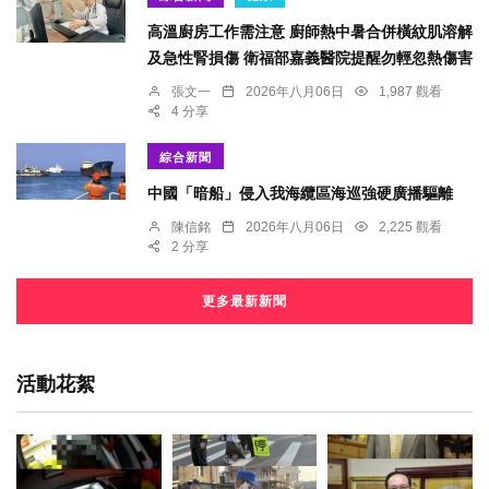
高溫廚房工作需注意 廚師熱中暑合併橫紋肌溶解
及急性腎損傷 衛福部嘉義醫院提醒勿輕忽熱傷害
張文一
2026年八月06日
1,987 觀看
4 分享
綜合新聞
中國「暗船」侵入我海纜區海巡強硬廣播驅離
陳信銘
2026年八月06日
2,225 觀看
2 分享
更多最新新聞
活動花絮