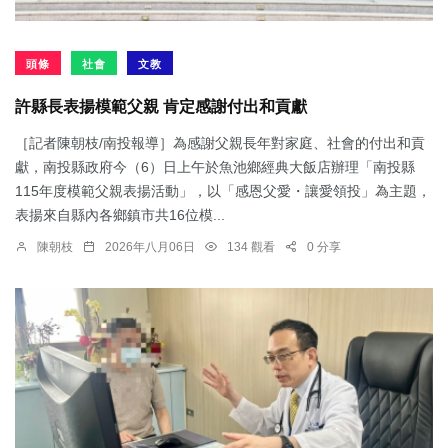
頭條
社會
文教
許縣長表揚模範父親 肯定感謝付出和貢獻
［記者陳朝枝/南投報導］為感謝父親長年對家庭、社會的付出和貢
獻，南投縣政府今（6）日上午於魚池鄉經典大飯店辦理「南投縣
115年度模範父親表揚活動」，以「感恩父愛・讓愛領投」為主題，
表揚來自縣內各鄉鎮市共16位模...
陳朝枝
2026年八月06日
134 觀看
0 分享