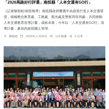
「2026馬路好行評選」南投縣「人本交通有GO行」
［記者陳朝枝/南投報導］南投縣政府響應中央政策打造人本交通環
境，積極整合教育處、工務處、觀光處及警察局等局處，共同推動
人本交通教育宣導計畫，成效卓著，今年以「人本交通有GO行」宣
導計畫，參加內政部國土管理...
陳朝枝
2026年八月06日
129 觀看
0 分享