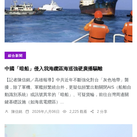
綜合新聞
中國「暗船」侵入我海纜區海巡強硬廣播驅離
【記者陳信銘／高雄報導】中共近年不斷強化對台「灰色地帶」襲
擾，除了軍機、軍艦頻繁繞台外，更疑似頻繁出動關閉AIS（船舶自
動識別系統）或訊號異常的「暗船」、可疑貨輪，前往台灣周邊關
鍵基礎設施（如海底電纜區）...
陳信銘
2026年八月06日
2,225 觀看
2 分享