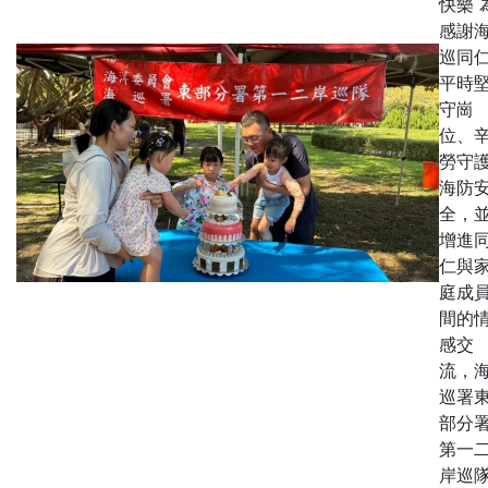
快樂 
感謝
巡同
平時
守崗
位、
勞守
海防
全，
增進
仁與
庭成
間的
感交
流，
巡署
部分
第一
岸巡