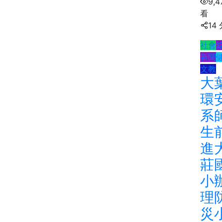
9,4
看
14
社會
新聞
文教
大
環
系
生
進
莊
小
理
災