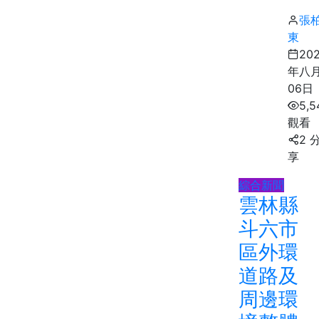
張
東
20
年八
06日
5,5
觀看
2 
享
綜合新聞
雲林縣
斗六市
區外環
道路及
周邊環