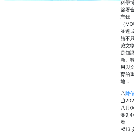
科學
簽署
忘錄
（MO
並達
館不
藏文
是知
新、
用與
育的
地...
陳
20
八月0
9,4
看
13