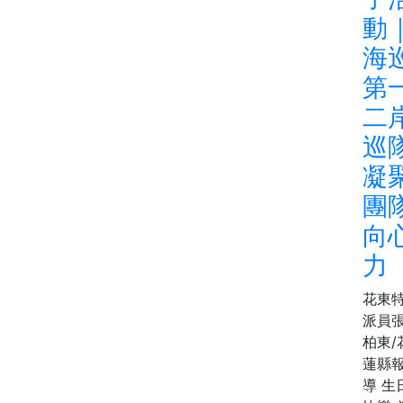
動
海
第
二
巡
凝
團
向
力
花東
派員
柏東/
蓮縣
導 生