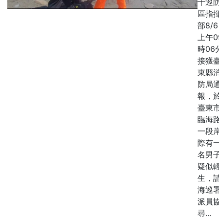
十巡
區指
部8/
上午0
時06
接獲
東縣
防局
報，
臺東
臨海
一段
際有
名男
疑似
生，
海巡
派員
尋...