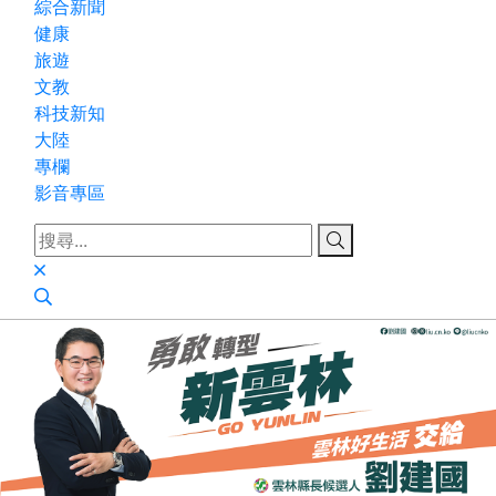
綜合新聞
健康
旅遊
文教
科技新知
大陸
專欄
影音專區