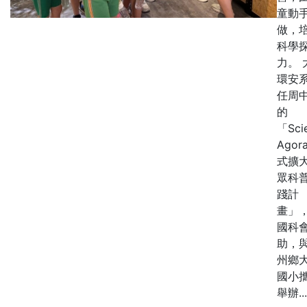
童動
做，
科學
力。 
環安
任周
的
「Sci
Agor
式擴
眾科
踐計
畫」
國科
助，
州鄉
國小
舉辦...