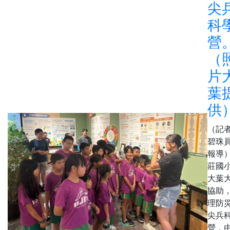
尖
科
營
（
片
葉
供
（記
碧珠
報導
莊國
大葉
協助
理防
尖兵
營，