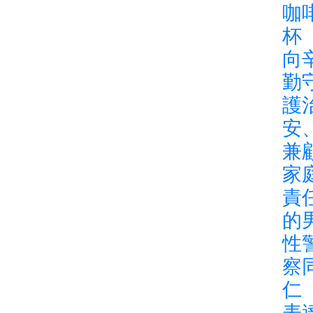
咖
杯
向
勤
護
安
兼
家
責
的
性
察
仁
表