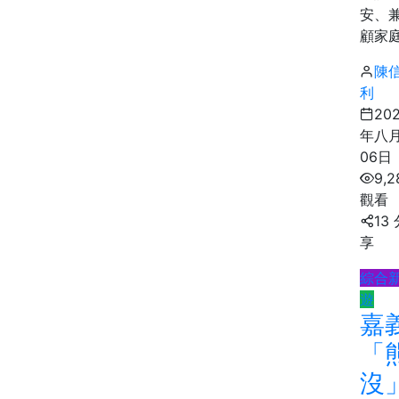
安、
顧家庭.
陳
利
20
年八
06日
9,2
觀看
13
享
綜合
遊
嘉
「
沒