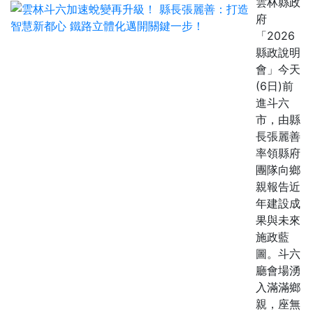
雲林縣政
府
「2026
縣政說明
會」今天
(6日)前
進斗六
市，由縣
長張麗善
率領縣府
團隊向鄉
親報告近
年建設成
果與未來
施政藍
圖。斗六
廳會場湧
入滿滿鄉
親，座無