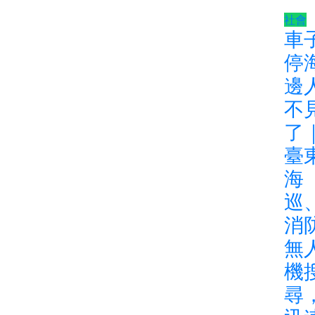
社會
車
停
邊
不
了
臺
海
巡
消
無
機
尋