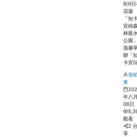
8/6
花蓮
「知
宣綠
林親
公園
溫馨
辦「
卡宣玩.
張
東
20
年八
06日
5,3
觀看
2 
享