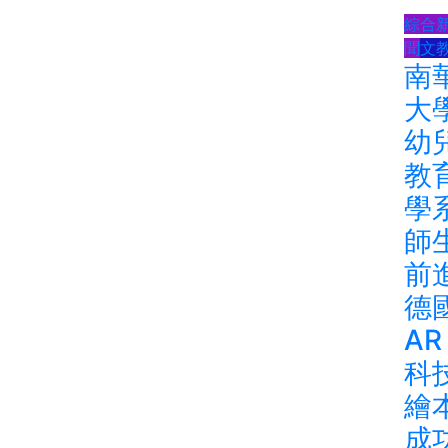
綜合
聞
文
南
大
幼
教
學
師
前
德
AR
科
繪
成