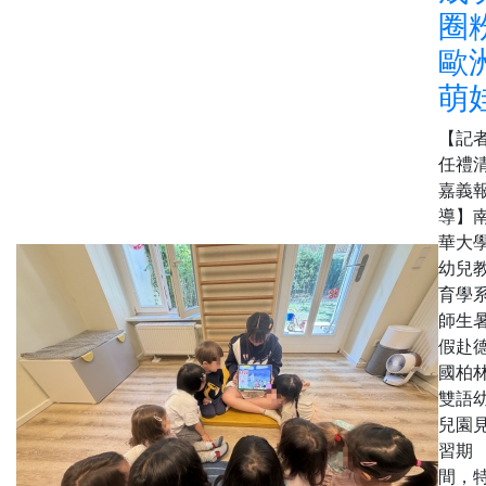
圈
歐
萌
【記
任禮清
嘉義
導】
華大
幼兒
育學
師生
假赴
國柏
雙語
兒園
習期
間，