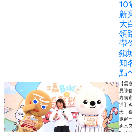
10
新
大
領
帶
鎖
知
點
【雲
員陳
嘉義
導】
天，
掀起
癒又