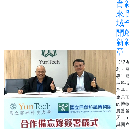
育
來 
域
開
新
章
【記
利／
導】
林科
為共
更具
的博
展藍
天（5
與國