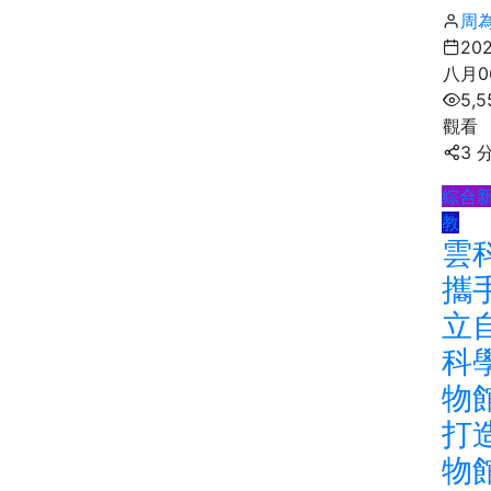
周
20
八月0
5,5
觀看
3 
綜合
教
雲
攜
立
科
物
打
物