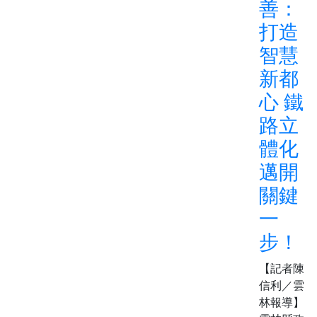
善：
打造
智慧
新都
心 鐵
路立
體化
邁開
關鍵
一
步！
【記者陳
信利／雲
林報導】