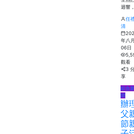
迴響，.
任
清
20
年八
06日
5,5
觀看
3 
享
綜合
聞
辦
父
節
子