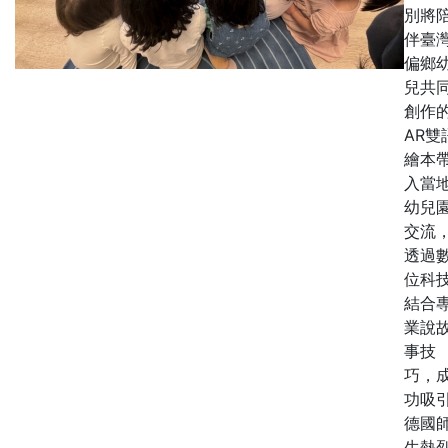
別將
伴臺
偏鄉
兒共
創作
AR雙
繪本
入當
幼兒
交流
透過
位科
結合
業說
事技
巧，
功吸
德國
生熱