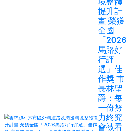
境整體
提升計
畫 榮獲
全國
「2026
馬路好
行評
選」佳
作獎 市
長林聖
爵：每
一份努
力終究
會被看