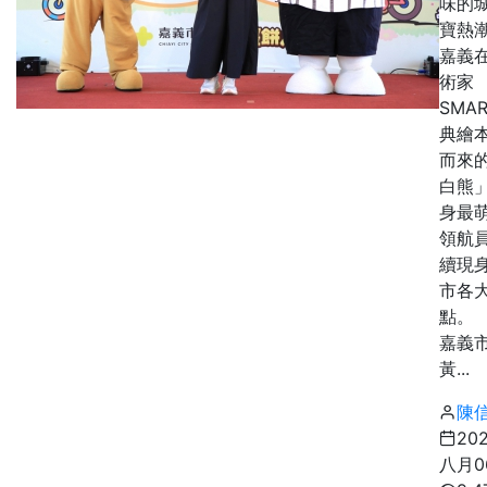
味的
寶熱
嘉義
術家
SMA
典繪
而來
白熊
身最
領航
續現
市各
點。
嘉義
黃...
陳
20
八月0