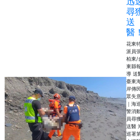
迅
尋
送
醫
花東
派員
柏東/
東縣
導 送
臺東
岸傳
眾失
｜海
警消
員尋
送醫 
巡署