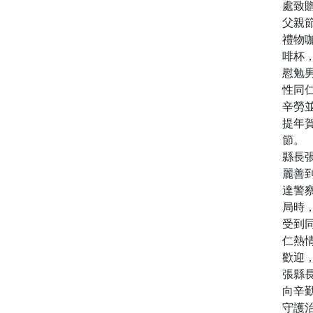
處致
父親
禮物
啡杯
慰勉
性同
辛勞
提年
節。
縣長
麗善
達警
局時
受到
仁熱
歡迎
張縣
向辛
守護