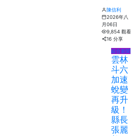
陳信利
2026年八
月06日
9,854 觀看
16 分享
綜合新聞
雲林
斗六
加速
蛻變
再升
級！
縣長
張麗