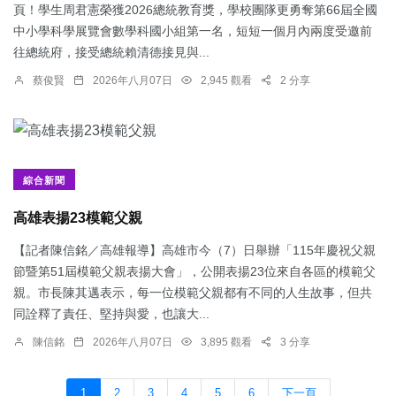
頁！學生周君憲榮獲2026總統教育獎，學校團隊更勇奪第66屆全國
中小學科學展覽會數學科國小組第一名，短短一個月內兩度受邀前
往總統府，接受總統賴清德接見與...
蔡俊賢
2026年八月07日
2,945 觀看
2 分享
綜合新聞
​高雄表揚23模範父親
【記者陳信銘／高雄報導】高雄市今（7）日舉辦「115年慶祝父親
節暨第51屆模範父親表揚大會」，公開表揚23位來自各區的模範父
親。市長陳其邁表示，每一位模範父親都有不同的人生故事，但共
同詮釋了責任、堅持與愛，也讓大...
陳信銘
2026年八月07日
3,895 觀看
3 分享
1
2
3
4
5
6
下一頁