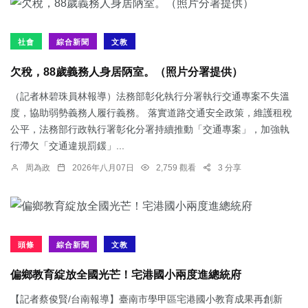
社會
綜合新聞
文教
欠稅，88歲義務人身居陃室。（照片分署提供）
（記者林碧珠員林報導）法務部彰化執行分署執行交通專案不失溫
度，協助弱勢義務人履行義務。 落實道路交通安全政策，維護租稅
公平，法務部行政執行署彰化分署持續推動「交通專案」，加強執
行滯欠「交通違規罰鍰」...
周為政
2026年八月07日
2,759 觀看
3 分享
頭條
綜合新聞
文教
偏鄉教育綻放全國光芒！宅港國小兩度進總統府
【記者蔡俊賢/台南報導】臺南市學甲區宅港國小教育成果再創新