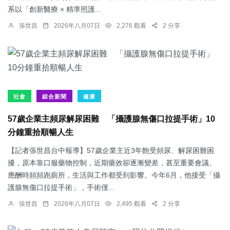
系以「創新醫療 × 精準照護...
張世昌
2026年八月07日
2,276 觀看
2 分享
社會
綜合新聞
健康
57歲企業主頻尿解尿困難 「攝護腺無傷口拉提手術」10
分鐘重拾順暢人生
【記者張世昌台中報導】57歲企業主近3年飽受頻尿、解尿困難困
擾，原本靠口服藥物控制，近期藥效卻逐漸變差，甚至重要會議、
應酬時頻頻跑廁所，生活與工作都受到影響。今年6月，他接受「攝
護腺無傷口拉提手術」，手術僅...
張世昌
2026年八月07日
2,495 觀看
2 分享