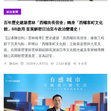
綜合新聞
百年歷史建築雲林「西螺街長宿舍」轉身「西螺客町文化
館」8/8啟用 首展解密日治至今政治變遷史！
【記者陳信利／雲林報導】歷史建築「原西螺街長宿舍」修復工程
劃下完美句點，即將以「西螺客町文化館」之嶄新姿態與大眾見
面。在開幕營運前雲林縣副縣長謝淑亞率文化觀光處及客家輔導團
關心其開館營運進度，並為詔安...
陳信利
2026年八月07日
2,534 觀看
9 分享