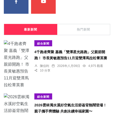
最新新聞
熱門新聞
綜合新聞
4千跑者齊聚 嘉義「雙潭星光路跑」父親節開
跑！ 市長黃敏惠預告11月迎雙潭馬拉松菁英賽
陳信利
2026年八月09日
4,975 觀看
10 分享
綜合新聞
2026雲林濁水溪好空氣生活節崙背熱鬧登場！
親子攜手齊體驗 共創永續幸福家園〜