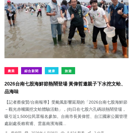
農業
綜合新聞
健康
旅遊
2026台南七股海鮮節熱鬧登場 黃偉哲邀親子下水挖文蛤、
品海味
【記者蔡俊賢/台南報導】受颱風影響延期的「2026台南七股海鮮節
－觀光赤嘴園挖文蛤體驗活動」，(8)日在七股六孔碼頭熱鬧登場，
吸引近1,500位民眾報名參加。台南市長黃偉哲、台江國家公園管理
處副處長賴宥甫、雲嘉南濱海國...