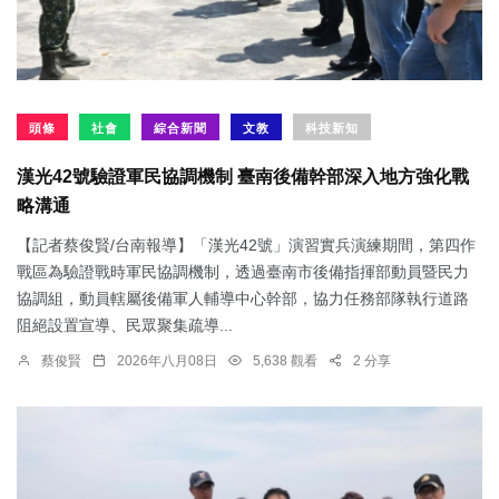
頭條
社會
綜合新聞
文教
科技新知
漢光42號驗證軍民協調機制 臺南後備幹部深入地方強化戰
略溝通
【記者蔡俊賢/台南報導】「漢光42號」演習實兵演練期間，第四作
戰區為驗證戰時軍民協調機制，透過臺南市後備指揮部動員暨民力
協調組，動員轄屬後備軍人輔導中心幹部，協力任務部隊執行道路
阻絕設置宣導、民眾聚集疏導...
蔡俊賢
2026年八月08日
5,638 觀看
2 分享