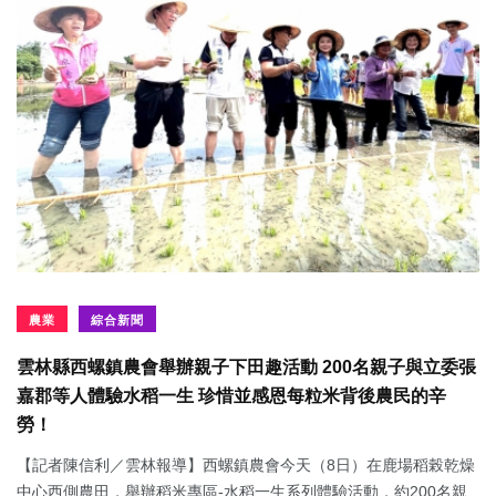
農業
綜合新聞
雲林縣西螺鎮農會舉辦親子下田趣活動 200名親子與立委張
嘉郡等人體驗水稻一生 珍惜並感恩每粒米背後農民的辛
勞！
【記者陳信利／雲林報導】西螺鎮農會今天（8日）在鹿場稻榖乾燥
中心西側農田，舉辦稻米專區-水稻一生系列體驗活動，約200名親