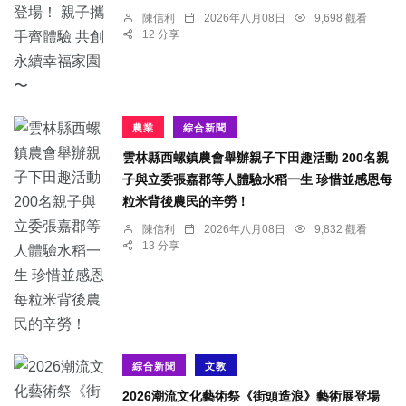
陳信利
2026年八月08日
9,698 觀看
12 分享
農業
綜合新聞
雲林縣西螺鎮農會舉辦親子下田趣活動 200名親
子與立委張嘉郡等人體驗水稻一生 珍惜並感恩每
粒米背後農民的辛勞！
陳信利
2026年八月08日
9,832 觀看
13 分享
綜合新聞
文教
2026潮流文化藝術祭《街頭造浪》藝術展登場