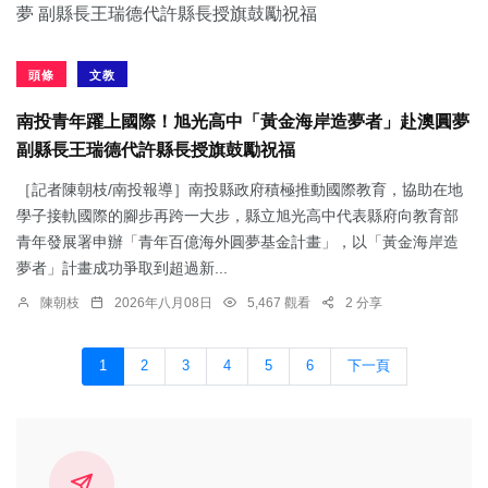
頭條
文教
南投青年躍上國際！旭光高中「黃金海岸造夢者」赴澳圓夢
副縣長王瑞德代許縣長授旗鼓勵祝福
［記者陳朝枝/南投報導］南投縣政府積極推動國際教育，協助在地
學子接軌國際的腳步再跨一大步，縣立旭光高中代表縣府向教育部
青年發展署申辦「青年百億海外圓夢基金計畫」，以「黃金海岸造
夢者」計畫成功爭取到超過新...
陳朝枝
2026年八月08日
5,467 觀看
2 分享
1
2
3
4
5
6
下一頁