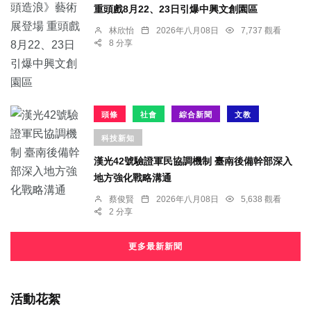
重頭戲8月22、23日引爆中興文創園區
林欣怡
2026年八月08日
7,737 觀看
8 分享
頭條
社會
綜合新聞
文教
科技新知
漢光42號驗證軍民協調機制 臺南後備幹部深入
地方強化戰略溝通
蔡俊賢
2026年八月08日
5,638 觀看
2 分享
更多最新新聞
活動花絮