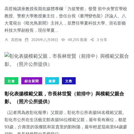
高哲翰講座教授長期在媒體專欄「力挺警察」發聲 前中央警官學校
教授、警察大學教授兼主任，曾任台視《臺灣變色龍》評論人、八
大電視台《暗光鳥新聞》主持人，並歷任華夏科技大學、崇右影藝
科技大學副校長，現任華夏...
高哲翰
2026年八月08日
49,255 觀看
3 分享
社會
綜合新聞
健康
文教
彰化表揚模範父親，市長林世賢（前排中）與模範父親合
影。（照片公所提供）
（記者周為政彰化報導）父親節，彰化市公所表揚56名模範父親。
彰化市公所在生活藝文館表揚56位模範父親，最年長有兩位，都是
93歲，介壽里的張燦凱和富貴里的劉秋陽，最年輕是茄南里64歲廖
福臨，市長林世賢分享模範父...