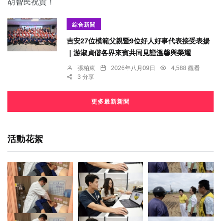
綜合新聞
吉安27位模範父親暨9位好人好事代表接受表揚
｜游淑貞偕各界來賓共同見證溫馨與榮耀
張柏東
2026年八月09日
4,588 觀看
3 分享
更多最新新聞
活動花絮