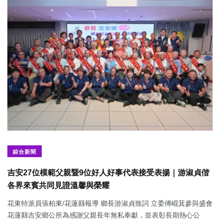
綜合新聞
吉安27位模範父親暨9位好人好事代表接受表揚｜游淑貞偕
各界來賓共同見證溫馨與榮耀
花東特派員張柏東/花蓮縣報導 鄉長游淑貞致詞 立委傅崐萁參與盛會
花蓮縣吉安鄉公所為感謝父親長年無私奉獻，並表彰長期熱心公