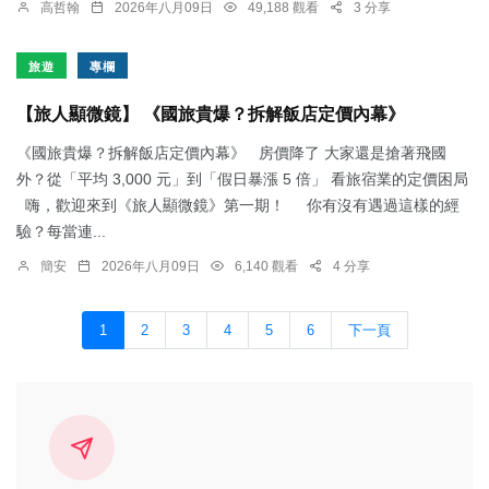
高哲翰
2026年八月09日
49,188 觀看
3 分享
旅遊
專欄
【旅人顯微鏡】 《國旅貴爆？拆解飯店定價內幕》
《國旅貴爆？拆解飯店定價內幕》 房價降了 大家還是搶著飛國
外？從「平均 3,000 元」到「假日暴漲 5 倍」 看旅宿業的定價困局
嗨，歡迎來到《旅人顯微鏡》第一期！ 你有沒有遇過這樣的經
驗？每當連...
簡安
2026年八月09日
6,140 觀看
4 分享
1
2
3
4
5
6
下一頁