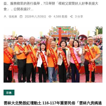
益、服務鄉里的善行義舉，7日舉辦「模範父親暨好人好事表揚大
會」，公開表揚27...
張柏東
2026年八月09日
4,588 觀看
3 分享
宗教
雲林大北勢股紅壇動土 116-117年重要民俗「雲林六房媽過