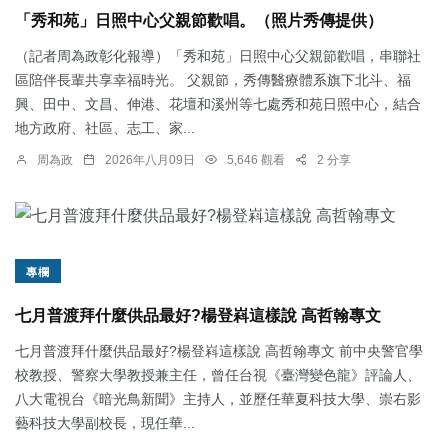
「秀和苑」日照中心父親節歡唱。（照片秀傳提供）
（記者周為政彰化報導）「秀和苑」日照中心父親節歡唱，串聯社
區陪伴長輩共享幸福時光。 父親節，秀傳醫療體系旗下北斗、福
興、田中、文昌、伸港、花壇和溪州等七處秀和苑日照中心，結合
地方政府、社區、志工、家...
周為政
2026年八月09日
5,646 觀看
2 分享
專欄
七月普渡拜什麼供品最好?楊登嵙這樣說 高哲翰專文
七月普渡拜什麼供品最好?楊登嵙這樣說 高哲翰專文 前中央警官學
校教授、警察大學教授兼主任，曾任台視《臺灣變色龍》評論人、
八大電視台《暗光鳥新聞》主持人，並歷任華夏科技大學、崇右影
藝科技大學副校長，現任華...