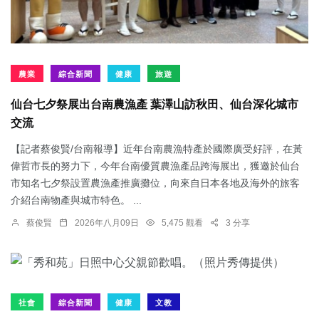
農業
綜合新聞
健康
旅遊
仙台七夕祭展出台南農漁產 葉澤山訪秋田、仙台深化城市
交流
【記者蔡俊賢/台南報導】近年台南農漁特產於國際廣受好評，在黃
偉哲市長的努力下，今年台南優質農漁產品跨海展出，獲邀於仙台
市知名七夕祭設置農漁產推廣攤位，向來自日本各地及海外的旅客
介紹台南物產與城市特色。 ...
蔡俊賢
2026年八月09日
5,475 觀看
3 分享
社會
綜合新聞
健康
文教