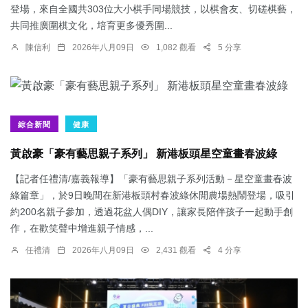
登場，來自全國共303位大小棋手同場競技，以棋會友、切磋棋藝，
共同推廣圍棋文化，培育更多優秀圍...
陳信利
2026年八月09日
1,082 觀看
5 分享
綜合新聞
健康
黃啟豪「豪有藝思親子系列」 新港板頭星空童畫春波綠
【記者任禮清/嘉義報導】「豪有藝思親子系列活動－星空童畫春波
綠篇章」，於9日晚間在新港板頭村春波綠休閒農場熱鬧登場，吸引
約200名親子參加，透過花盆人偶DIY，讓家長陪伴孩子一起動手創
作，在歡笑聲中增進親子情感，...
任禮清
2026年八月09日
2,431 觀看
4 分享