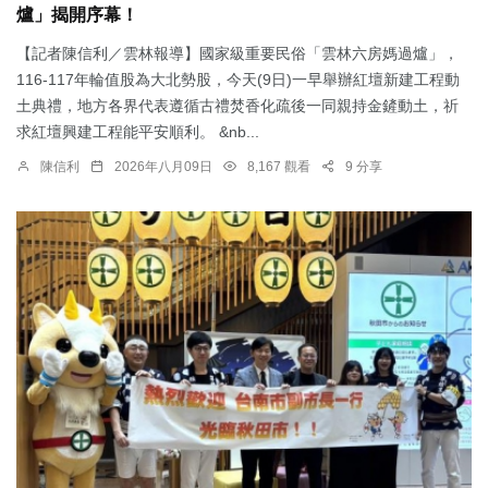
爐」揭開序幕！
【記者陳信利／雲林報導】國家級重要民俗「雲林六房媽過爐」，
116-117年輪值股為大北勢股，今天(9日)一早舉辦紅壇新建工程動
土典禮，地方各界代表遵循古禮焚香化疏後一同親持金鏟動土，祈
求紅壇興建工程能平安順利。 &nb...
陳信利
2026年八月09日
8,167 觀看
9 分享