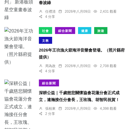
春波綠
任禮清
2026年八月09日
2,431 觀看
4 分享
社會
綜合新聞
健康
旅遊
文教
2026年王功漁火節海洋音樂會登場。（照片縣府
提供）
周為政
2026年八月09日
2,708 觀看
4 分享
綜合新聞
深耕公益｜千歲慈悲關懷協會花蓮分會正式成
立，連瀚接任分會長，王玫瑰、胡智民祝賀！
張柏東
2026年八月09日
4,398 觀看
2 分享