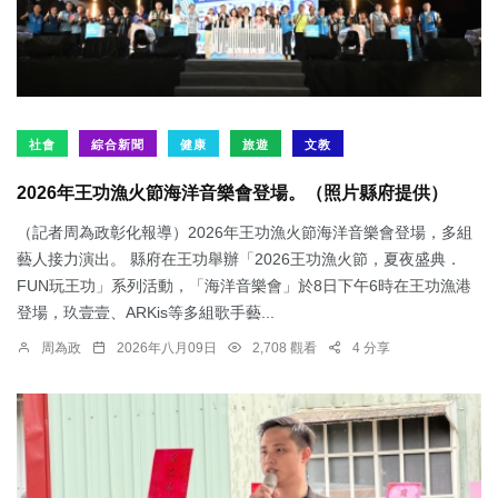
社會
綜合新聞
健康
旅遊
文教
2026年王功漁火節海洋音樂會登場。（照片縣府提供）
（記者周為政彰化報導）2026年王功漁火節海洋音樂會登場，多組
藝人接力演出。 縣府在王功舉辦「2026王功漁火節，夏夜盛典．
FUN玩王功」系列活動，「海洋音樂會」於8日下午6時在王功漁港
登場，玖壹壹、ARKis等多組歌手藝...
周為政
2026年八月09日
2,708 觀看
4 分享