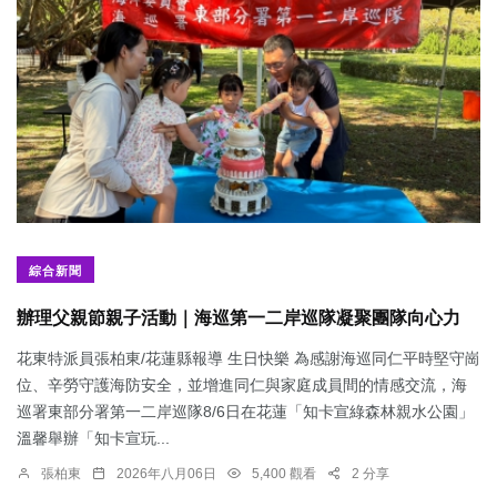
綜合新聞
辦理父親節親子活動｜海巡第一二岸巡隊凝聚團隊向心力
花東特派員張柏東/花蓮縣報導 生日快樂 為感謝海巡同仁平時堅守崗
位、辛勞守護海防安全，並增進同仁與家庭成員間的情感交流，海
巡署東部分署第一二岸巡隊8/6日在花蓮「知卡宣綠森林親水公園」
溫馨舉辦「知卡宣玩...
張柏東
2026年八月06日
5,400 觀看
2 分享