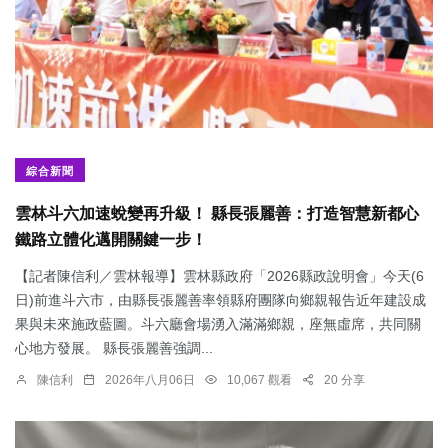
綜合新聞
雲林斗六加速蛻變再升級！ 縣長張麗善：打造智慧新都心
鐵路立體化邁開關鍵一步！
【記者陳信利／雲林報導】雲林縣政府「2026縣政說明會」今天(6
日)前進斗六市，由縣長張麗善率領縣府團隊向鄉親報告近年建設成
果與未來施政藍圖。斗六廳會場湧入滿滿鄉親，座無虛席，共同關
心地方發展。 縣長張麗善強調...
陳信利
2026年八月06日
10,067 觀看
20 分享