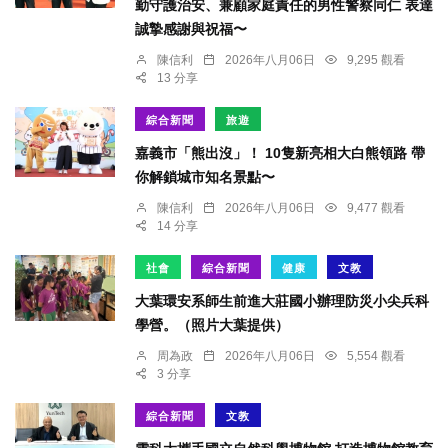
勤守護治安、兼顧家庭責任的男性警察同仁 表達
誠摯感謝與祝福〜
陳信利
2026年八月06日
9,295 觀看
13 分享
綜合新聞
旅遊
嘉義市「熊出沒」！ 10隻新亮相大白熊領路 帶
你解鎖城市知名景點〜
陳信利
2026年八月06日
9,477 觀看
14 分享
社會
綜合新聞
健康
文教
大葉環安系師生前進大莊國小辦理防災小尖兵科
學營。（照片大葉提供）
周為政
2026年八月06日
5,554 觀看
3 分享
綜合新聞
文教