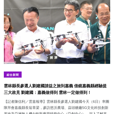
綜合新聞
雲林縣長參選人劉建國請益之旅到嘉義 借鏡嘉義縣經驗提
三大政見 劉建國：嘉義做得到 雲林一定做得到！
【記者陳信利／雲嘉報導】雲林縣長參選人劉建國今天（6日）率團
隊拜會嘉義縣長翁章梁，參訪悠沃農場、蒜頭糖廠5G文化科技創新
基地及亞洲無人機AI創新應用研發中心（亞創中心），深入了解嘉