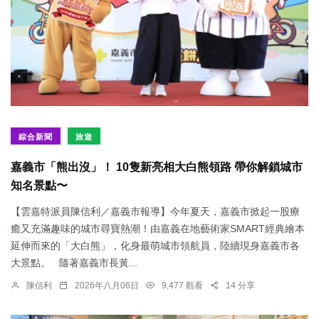
綜合新聞
旅遊
嘉義市「熊出沒」！ 10隻新亮相大白熊領路 帶你解鎖城市
知名景點〜
【雲嘉特派員陳信利／嘉義市報導】今年夏天，嘉義市掀起一股療
癒又充滿趣味的城市尋寶熱潮！由嘉義在地藝術家SMART經典繪本
延伸而來的「大白熊」，化身最萌城市領航員，陸續現身嘉義市各
大景點。 隨著嘉義市長黃...
陳信利
2026年八月06日
9,477 觀看
14 分享