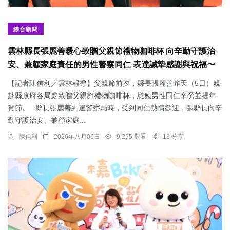
綜合新聞
雲林縣長張麗善暖心致贈父親節禮物咖啡杯 向辛勤守護治
安、兼顧家庭責任的男性警察同仁 表達誠摯感謝與祝福〜
【記者陳信利／雲林報導】父親節前夕，縣長張麗善昨天（5日）親
赴縣政府各局處致贈父親節禮物咖啡杯，慰勉男性同仁辛勞並提年
賀節。 縣長張麗善到達警察局時，受到同仁熱情歡迎，張縣長向辛
勤守護治安、兼顧家庭...
陳信利
2026年八月06日
9,295 觀看
13 分享