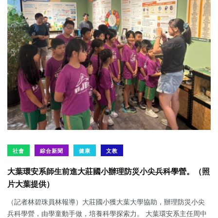
社會
綜合新聞
健康
文教
大葉環安系師生前進大莊國小辦理防災小尖兵科學營。（照
片大葉提供）
（記者林碧珠員林報導）大莊國小獲大葉大學協助，辦理防災小尖
兵科學營，由學童動手做，培養科學探索力。 大葉環安系主任周中