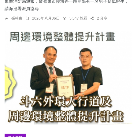
東縣消防局通報，於臺東市臨海路一段岸際有一名男子疑似輕生，
請海巡署派員協尋...
張柏東
2026年八月06日
5,547 觀看
2 分享