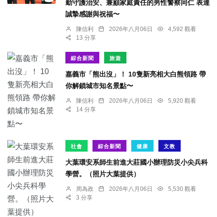
勤守護治安、兼顧家庭責任的男性警察同仁 表達
誠摯感謝與祝福〜
陳信利
2026年八月06日
4,592 觀看
13 分享
綜合新聞
旅遊
嘉義市「熊出沒」！ 10隻新亮相大白熊領路 帶
你解鎖城市知名景點〜
陳信利
2026年八月06日
5,920 觀看
14 分享
社會
綜合新聞
健康
文教
大葉環安系師生前進大莊國小辦理防災小尖兵科
學營。（照片大葉提供）
周為政
2026年八月06日
5,530 觀看
3 分享