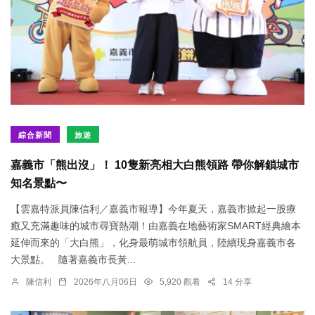
綜合新聞
旅遊
嘉義市「熊出沒」！ 10隻新亮相大白熊領路 帶你解鎖城市
知名景點〜
【雲嘉特派員陳信利／嘉義市報導】今年夏天，嘉義市掀起一股療
癒又充滿趣味的城市尋寶熱潮！由嘉義在地藝術家SMART經典繪本
延伸而來的「大白熊」，化身最萌城市領航員，陸續現身嘉義市各
大景點。 隨著嘉義市長黃...
陳信利
2026年八月06日
5,920 觀看
14 分享