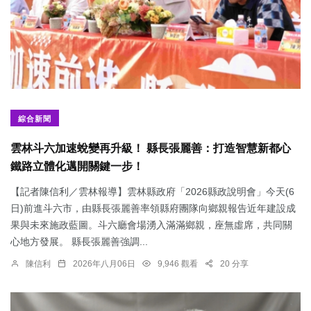
綜合新聞
雲林斗六加速蛻變再升級！ 縣長張麗善：打造智慧新都心
鐵路立體化邁開關鍵一步！
【記者陳信利／雲林報導】雲林縣政府「2026縣政說明會」今天(6
日)前進斗六市，由縣長張麗善率領縣府團隊向鄉親報告近年建設成
果與未來施政藍圖。斗六廳會場湧入滿滿鄉親，座無虛席，共同關
心地方發展。 縣長張麗善強調...
陳信利
2026年八月06日
9,946 觀看
20 分享