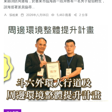
東縣消防局通報，於臺東市臨海路一段岸際有一名男子疑似輕生，
請海巡署派員協尋...
張柏東
2026年八月06日
5,463 觀看
2 分享