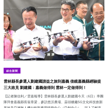
綜合新聞
雲林縣長參選人劉建國請益之旅到嘉義 借鏡嘉義縣經驗提
三大政見 劉建國：嘉義做得到 雲林一定做得到！
【記者陳信利／雲嘉報導】雲林縣長參選人劉建國今天（6日）率團
隊拜會嘉義縣長翁章梁，參訪悠沃農場、蒜頭糖廠5G文化科技創新
基地及亞洲無人機AI創新應用研發中心（亞創中心），深入了解嘉