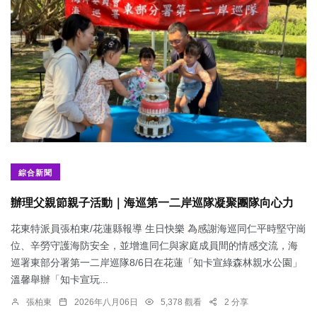
綜合新聞
辦理父親節親子活動｜海巡第一二岸巡隊凝聚團隊向心力
花東特派員張柏東/花蓮縣報導 生日快樂 為感謝海巡同仁平時堅守崗
位、辛勞守護海防安全，並增進同仁與家庭成員間的情感交流，海
巡署東部分署第一二岸巡隊8/6日在花蓮「知卡宣綠森林親水公園」
溫馨舉辦「知卡宣玩...
張柏東
2026年八月06日
5,378 觀看
2 分享