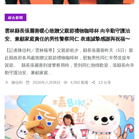
綜合新聞
雲林縣長張麗善暖心致贈父親節禮物咖啡杯 向辛勤守護治
安、兼顧家庭責任的男性警察同仁 表達誠摯感謝與祝福〜
【記者陳信利／雲林報導】父親節前夕，縣長張麗善昨天（5日）親
赴縣政府各局處致贈父親節禮物咖啡杯，慰勉男性同仁辛勞並提年
賀節。 縣長張麗善到達警察局時，受到同仁熱情歡迎，張縣長向辛
勤守護治安、兼顧家庭...
陳信利
2026年八月06日
4,592 觀看
13 分享