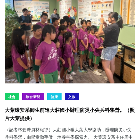
社會
綜合新聞
健康
文教
大葉環安系師生前進大莊國小辦理防災小尖兵科學營。（照
片大葉提供）
（記者林碧珠員林報導）大莊國小獲大葉大學協助，辦理防災小尖
兵科學營，由學童動手做，培養科學探索力。 大葉環安系主任周中