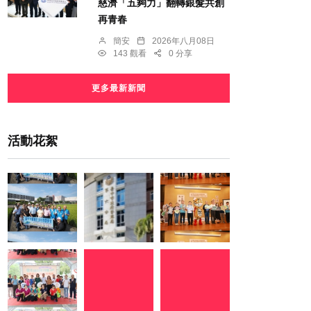
慈濟「五夠力」翻轉銀髮共創
再青春
簡安
2026年八月08日
143 觀看
0 分享
更多最新新聞
活動花絮