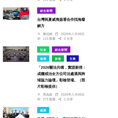
綜合新聞
台灣與夏威夷簽署合作找海廢
解方
陳信銘
2026年八月08日
115 觀看
0 分享
社會
綜合新聞
健康
旅遊
文教
「2026醫法共構，實證新徑：
成癮戒治全方位司法處遇與跨
域協力論壇」彰檢登場。（照
片彰檢提供）
周為政
2026年八月08日
275 觀看
1 分享
健康