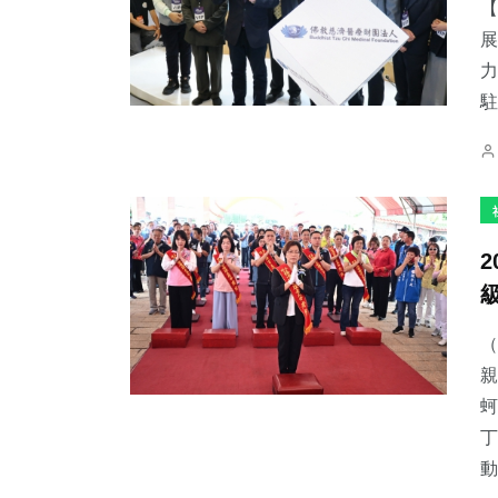
展
力
駐
（
親
蚵
丁
動