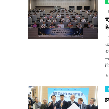
（
構
發
﹁
跨.