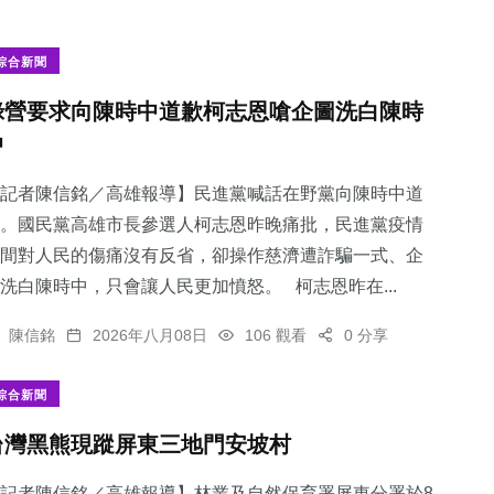
綜合新聞
綠營要求向陳時中道歉柯志恩嗆企圖洗白陳時
中
記者陳信銘／高雄報導】民進黨喊話在野黨向陳時中道
。國民黨高雄市長參選人柯志恩昨晚痛批，民進黨疫情
間對人民的傷痛沒有反省，卻操作慈濟遭詐騙一式、企
洗白陳時中，只會讓人民更加憤怒。 柯志恩昨在...
陳信銘
2026年八月08日
106 觀看
0 分享
綜合新聞
台灣黑熊現蹤屏東三地門安坡村
記者陳信銘／高雄報導】林業及自然保育署屏東分署於8