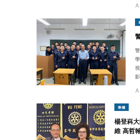
警
學
視
影
專欄
楊登嵙大
維 高哲