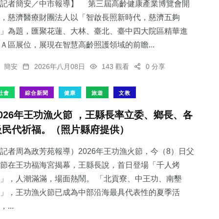
【記者簡安／中市報導】 第三屆高齡健康產業博覽會開
，慈濟醫療財團法人以「智啟長照新時代，慈濟五夠
」為題，匯聚花蓮、大林、臺北、臺中四大院區精華進
Ａ區展位，展現在智慧高齡照護領域的前瞻...
簡安
2026年八月08日
143 觀看
0 分享
社會
綜合新聞
健康
旅遊
文教
2026年王功漁火節 ，王縣長率立委、鄉長、各
級民代祈福。（照片縣府提供）
記者周為政芳苑報導）2026年王功漁火節，今（8）日父
節在王功福海宮揭幕，王縣長說，首日登場「千人烤
」，人潮滿滿，場面熱鬧。 「北貢寮、中王功、南墾
」，王功漁火節已成為中部沿海最具代表性的夏季活
，...