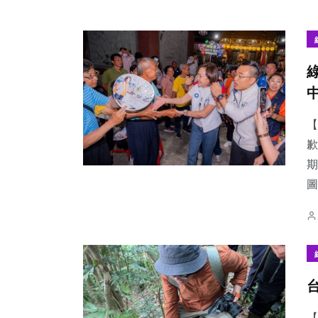
【
歉
期
圖
【