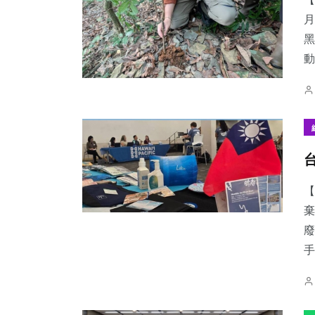
月
黑
動
70
+
24
+
78
+
健康
農業
文教
【
22
+
16
+
53
+
棄
宗教
頭條
旅遊
廢
手