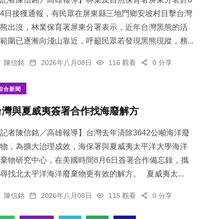
4日接獲通報，有民眾在屏東縣三地門鄉安坡村目擊台灣
熊出沒，林業保育署屏東分署表示，近年台灣黑熊的活
範圍已逐漸向淺山靠近，呼籲民眾若發現黑熊現蹤，務...
239
+
39
+
0
+
陳信銘
2026年八月08日
116 觀看
0 分享
綜合新聞
專欄
大陸
綜合新聞
台灣與夏威夷簽署合作找海廢解方
記者陳信銘／高雄報導】台灣去年清除3642公噸海洋廢
11
+
131
+
物，為擴大治理成效，海保署與夏威夷太平洋大學海洋
科技新知
社會
棄物研究中心，在美國時間8月6日簽署合作備忘錄，攜
尋找北太平洋海洋廢棄物更有效的解方。 夏威夷太...
陳信銘
2026年八月08日
115 觀看
0 分享