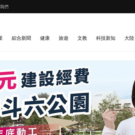
我們
業
綜合新聞
健康
旅遊
文教
科技新知
大陸