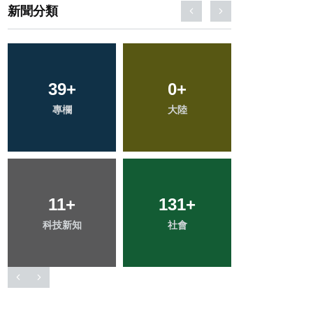
新聞分類
71
+
24
+
78
+
健康
農業
文教
22
+
16
+
53
+
宗教
頭條
旅遊