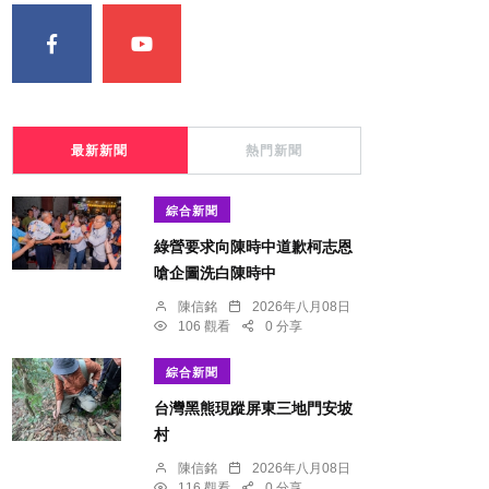
最新新聞
熱門新聞
綜合新聞
綠營要求向陳時中道歉柯志恩
嗆企圖洗白陳時中
陳信銘
2026年八月08日
106 觀看
0 分享
綜合新聞
台灣黑熊現蹤屏東三地門安坡
村
陳信銘
2026年八月08日
116 觀看
0 分享