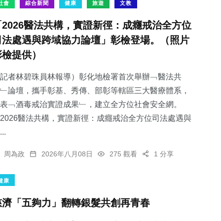
社會
綜合新聞
健康
旅遊
文教
「2026醫法共構，實證新徑：成癮戒治全方位
司法處遇與跨域協力論壇」彰檢登場。（照片
彰檢提供）
記者林碧珠員林報導）彰化地檢署首次舉辦﹁醫法共
﹂論壇，攜手彰基、秀傳、部彰等轄區三大醫療體系，
表﹁酒毒戒治實證成果﹂，建立全方位社會安全網。
2026醫法共構，實證新徑：成癮戒治全方位司法處遇與
..
周為政
2026年八月08日
275 觀看
1 分享
健康
慈濟「五夠力」翻轉銀髮共創再青春