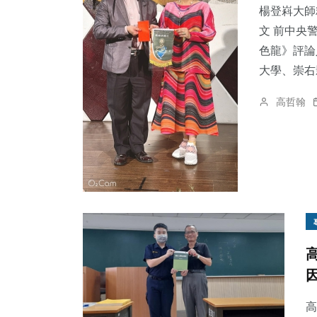
楊登嵙大師
文 前中央
色龍》評論
大學、崇右影
高哲翰
高