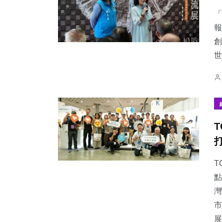
「
報
創
世
50
+
237
+
215
+
頭條
文教
健康
383
+
157
+
71
+
社會
旅遊
農業
T
點
灣
市
展