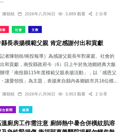
..
陳朝枝
2026年八月06日
3,889 觀看
2 分享
頭條
社會
文教
許縣長表揚模範父親 肯定感謝付出和貢獻
記者陳朝枝/南投報導］為感謝父親長年對家庭、社會的
出和貢獻，南投縣政府今（6）日上午於魚池鄉經典大飯
辦理「南投縣115年度模範父親表揚活動」，以「感恩父
・讓愛領投」為主題，表揚來自縣內各鄉鎮市共16位模...
陳朝枝
2026年八月06日
3,953 觀看
2 分享
綜合新聞
健康
高溫廚房工作需注意 廚師熱中暑合併橫紋肌溶