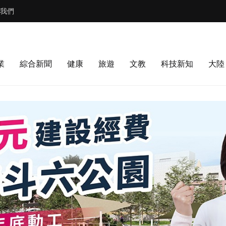
我們
業
綜合新聞
健康
旅遊
文教
科技新知
大陸