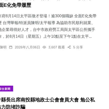
面E化免帶履歷
市府8月14日太平區徵才登場！逾300個職缺 全面E化免帶
歷 台灣華報/特派員陳明/太平報導 為協助市民順利就業、
地企業尋得好人才，台中市政府勞工局與太平區公所攜手
作，於8月14日（星期五）上午10點至下午1點在太平...
陳明
2026年八月06日
3,607 觀看
5 分享
綜合新聞
許縣長出席南投縣地政士公會會員大會 勉公私
協力防堵詐騙