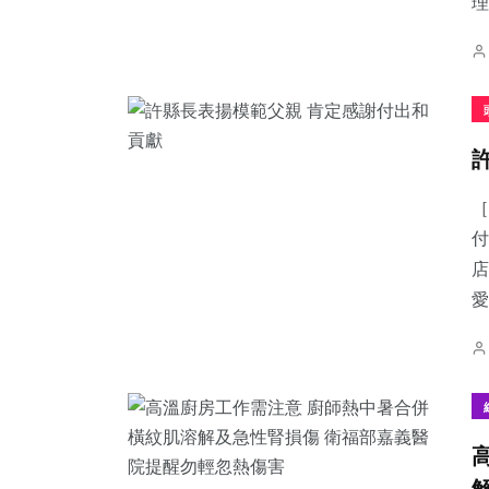
理.
［
付
店
愛