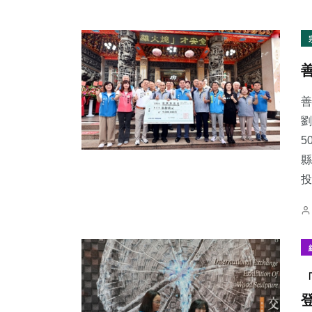
善
劉
5
縣
投.