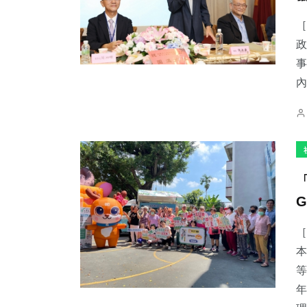
［
政
事
內
［
本
等
年