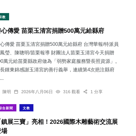
宗教
善心傳愛 苗栗玉清宮捐贈500萬元給縣府
心傳愛 苗栗玉清宮捐贈500萬元給縣府 台灣華報/特派員
鳳瑩、陳聰明/苗栗報導 財團法人苗栗玉清宮今天捐贈
00萬元給苗栗縣政府做為「弱勢家庭服務暨長照資源」。
長鍾東錦感謝玉清宮的善行義舉，連續第4次挹注縣府
..
陳明
2026年八月06日
316 觀看
1 分享
綜合新聞
文教
「鎮展三寶」亮相！2026國際木雕藝術交流展
登場