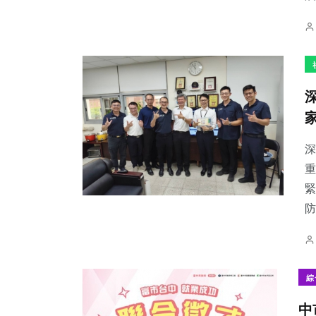
深
重
緊
防
綜
中