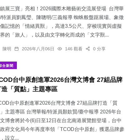
鎮展三寶」亮相！2026國際木雕藝術交流展登場 台灣華
/特派員劉鳳瑩、陳聰明/三義報導 蜘蛛般盤踞展場、象徵
傷記憶的「情緒異獸」，高達3.5公尺、穿梭現實與虛擬
界的「旅人」，以及由文字轉化而成的「文字獸...
35
+
119
+
2
+
陳明
2026年八月06日
146 觀看
0 分享
科技新知
專欄
大陸
綜合新聞
TCOD台中原創進軍2026台灣文博會 27組品牌
打造「質點」主題專區
686
+
64
+
綜合新聞
宗教
COD台中原創進軍2026台灣文博會 27組品牌打造「質
」主題專區 台灣華報/特派員顏欽賢/臺中報導 2026年台
文博會將於今(6)日至12日在台北南港展覽館登場，台中
政府文化局今年再度率領「TCOD台中原創」獲選品牌參
，設立...