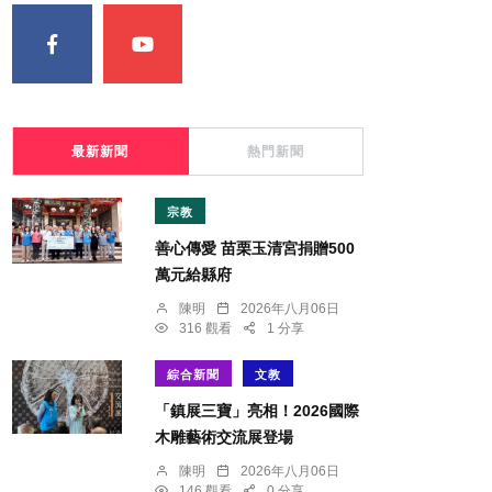
最新新聞
熱門新聞
宗教
善心傳愛 苗栗玉清宮捐贈500
萬元給縣府
陳明
2026年八月06日
316 觀看
1 分享
綜合新聞
文教
「鎮展三寶」亮相！2026國際
木雕藝術交流展登場
陳明
2026年八月06日
146 觀看
0 分享