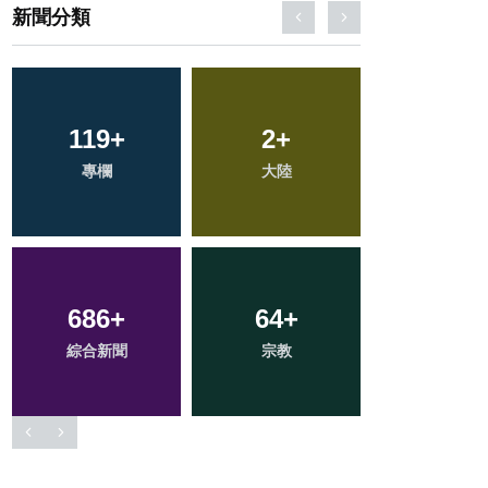
新聞分類
51
+
237
+
215
+
頭條
文教
健康
383
+
163
+
74
+
社會
旅遊
農業