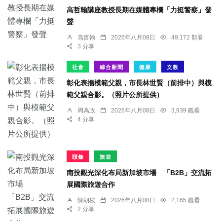
高哲翰講座教授長期在媒體專欄「力挺警察」發
聲
高哲翰
2026年八月08日
49,172 觀看
3 分享
社會
綜合新聞
健康
文教
彰化表揚模範父親，市長林世賢（前排中）與模
範父親合影。（照片公所提供）
周為政
2026年八月08日
3,939 觀看
4 分享
頭條
旅遊
南投觀光深化布局新加坡市場 「B2B」交流拓
展國際旅遊合作
陳朝枝
2026年八月08日
2,165 觀看
2 分享