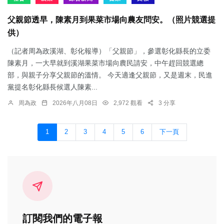
父親節透早，陳素月到果菜市場向農友問安。（照片競選提
供）
（記者周為政溪湖、彰化報導）「父親節」，參選彰化縣長的立委
陳素月，一大早就到溪湖果菜市場向農民請安，中午趕回競選總
部，與親子分享父親節的溫情。 今天適逢父親節，又是週末，民進
黨提名彰化縣長候選人陳素...
周為政
2026年八月08日
2,972 觀看
3 分享
1
2
3
4
5
6
下一頁
訂閱我們的電子報