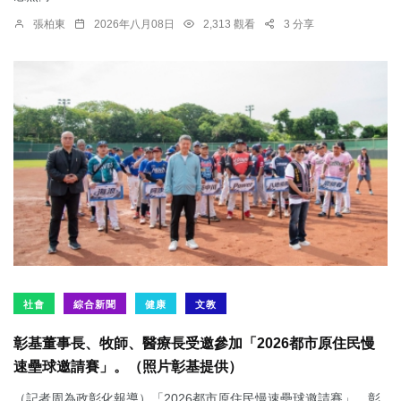
張柏東
2026年八月08日
2,313 觀看
3 分享
社會
綜合新聞
健康
文教
彰基董事長、牧師、醫療長受邀參加「2026都市原住民慢
速壘球邀請賽」。（照片彰基提供）
（記者周為政彰化報導）「2026都市原住民慢速壘球邀請賽」，彰