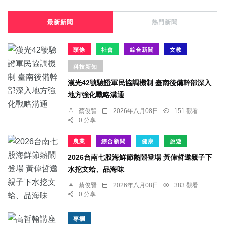
最新新聞
熱門新聞
頭條
社會
綜合新聞
文教
科技新知
漢光42號驗證軍民協調機制 臺南後備幹部深入
地方強化戰略溝通
蔡俊賢
2026年八月08日
151 觀看
0 分享
農業
綜合新聞
健康
旅遊
2026台南七股海鮮節熱鬧登場 黃偉哲邀親子下
水挖文蛤、品海味
蔡俊賢
2026年八月08日
383 觀看
0 分享
專欄