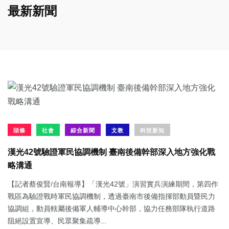
最新新聞
頭條
社會
綜合新聞
文教
科技新知
漢光42號驗證軍民協調機制 臺南後備幹部深入地方強化戰
略溝通
【記者蔡俊賢/台南報導】「漢光42號」演習實兵演練期間，第四作
戰區為驗證戰時軍民協調機制，透過臺南市後備指揮部動員暨民力
協調組，動員轄屬後備軍人輔導中心幹部，協力任務部隊執行道路
阻絕設置宣導、民眾聚集疏導...