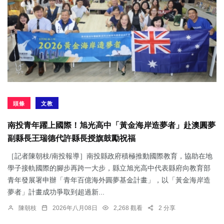
頭條
文教
南投青年躍上國際！旭光高中「黃金海岸造夢者」赴澳圓夢
副縣長王瑞德代許縣長授旗鼓勵祝福
［記者陳朝枝/南投報導］南投縣政府積極推動國際教育，協助在地
學子接軌國際的腳步再跨一大步，縣立旭光高中代表縣府向教育部
青年發展署申辦「青年百億海外圓夢基金計畫」，以「黃金海岸造
夢者」計畫成功爭取到超過新...
陳朝枝
2026年八月08日
2,268 觀看
2 分享