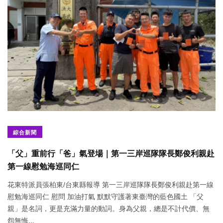
綜合新聞
「父」重前行「爸」氣登場｜第一三岸巡隊隊長鄭俊利親赴
第一線慰勉海巡同仁
花東特派員張柏東/台東縣報導 第一三岸巡隊隊長鄭俊利親赴第一線
慰勉海巡同仁 慰問 加油打氣 默默守護著東臺灣的藍色國土 「父
親」是名詞，更是充滿力量的動詞。身為父親，總是不計代價、無
怨無悔...