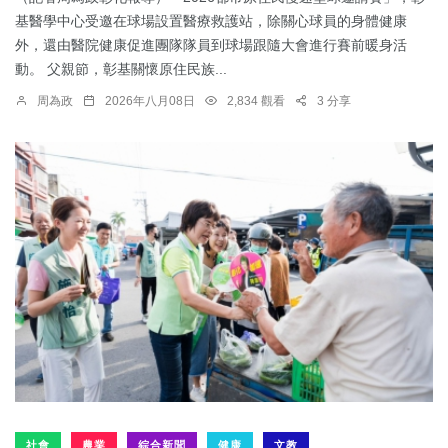
基醫學中心受邀在球場設置醫療救護站，除關心球員的身體健康
外，還由醫院健康促進團隊隊員到球場跟隨大會進行賽前暖身活
動。 父親節，彰基關懷原住民族...
周為政
2026年八月08日
2,834 觀看
3 分享
社會
農業
綜合新聞
健康
文教