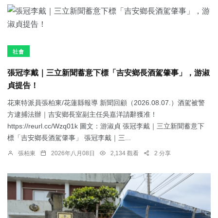
社會
張冠李戴｜三立新聞蓄意下標「吉安鄉長酒駕肇事」，游淑
貞提告！
花東特派員張柏東/花蓮縣報導 新聞回顧（2026.08.07.）酒駕被警
方逮捕法辦｜吉安鄉長室副主任吳嘉洋請辭獲准！
https://reurl.cc/Wzq01k 圖文：游淑貞 張冠李戴｜三立新聞蓄意下
標「吉安鄉長酒駕肇事」 張冠李戴｜三...
張柏東
2026年八月08日
2,134 觀看
2 分享