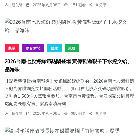
蔡俊賢
2026年八月08日
151 觀看
0 分享
農業
綜合新聞
健康
旅遊
2026台南七股海鮮節熱鬧登場 黃偉哲邀親子下水挖文蛤、
品海味
【記者蔡俊賢/台南報導】受颱風影響延期的「2026台南七股海鮮節
－觀光赤嘴園挖文蛤體驗活動」，(8)日在七股六孔碼頭熱鬧登場，
吸引近1,500位民眾報名參加。台南市長黃偉哲、台江國家公園管理
處副處長賴宥甫、雲嘉南濱海國...
蔡俊賢
2026年八月08日
383 觀看
0 分享