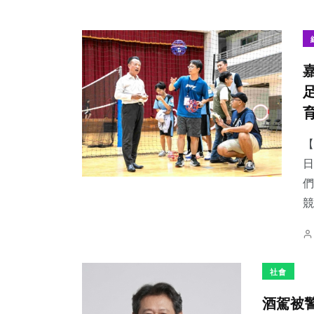
【
日
們
競
社會
酒駕被