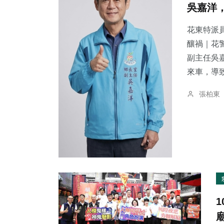
吳嘉洋
花東特派員
釀禍｜花警法辦
副主任吳
48
+
71
+
156
+
來車，導致
頭條
農業
旅遊
張柏東
112
+
686
+
381
+
專欄
綜合新聞
社會