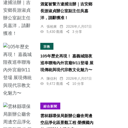
酒駕被警方逮捕法辦｜吉安鄉
長游淑貞辦公室副主任吳嘉
洋，請辭獲准！
張柏東
2026年八月07日
5,430 觀看
3 分享
宗教
105年歷史再現！ 嘉義城隍夜
巡串聯海內外宮廟9/11登場 展
現傳統與現代宗教文化魅力〜
陳信利
2026年八月07日
9,472 觀看
10 分享
綜合新聞
雲林縣環保局新辦公廳舍周邊
空品淨化區景觀工程 榮獲國內