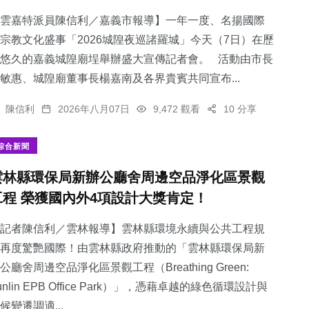
雲嘉特派員陳信利／嘉義市報導】一年一度、名揚國際
宗教文化盛事「2026城隍夜巡諸羅城」今天（7日）在歷
悠久的嘉義城隍廟埕舉辦盛大宣傳記者會。 活動由市長
敏惠、城隍廟董事長楊嘉南及各界貴賓共同宣布...
陳信利
2026年八月07日
9,472 觀看
10 分享
綜合新聞
雲林縣環保局新辦公廳舍周邊空品淨化區景觀
工程 榮獲國內外4項設計大獎肯定！
記者陳信利／雲林報導】雲林縣環境永續與公共工程規
再度驚艷國際！由雲林縣政府推動的「雲林縣環保局新
公廳舍周邊空品淨化區景觀工程（Breathing Green:
unlin EPB Office Park）」，憑藉卓越的綠色循環設計與
候變遷調適...