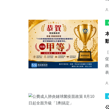
［
促
政
表