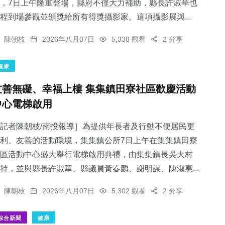
，7日上午隆重登場，縣府不僅大力補助，縣長許淑華也
程到場參觀並頒獎給所有得獎攝影家。這項攝影展與...
陳朝枝
2026年八月07日
5,338 觀看
2 分享
健康
友善無礙、幸福上樓 集集鎮田寮社區歡慶活動
中心電梯啟用
記者陳朝枝/南投報導］為提供年長者及行動不便居民更
利、友善的活動環境，集集鎮公所7日上午在集集鎮田寮
區活動中心盛大舉行電梯啟用典禮，由集集鎮長吳大村
持，並與縣長許淑華、縣議員黃春麟、謝明謀、陳淑惠...
陳朝枝
2026年八月07日
5,302 觀看
2 分享
綜合新聞
健康