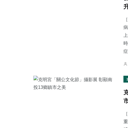
［
病
上
時
症.
［
重