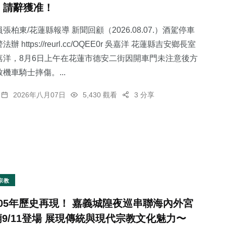
，請辭獲准！
張柏東/花蓮縣報導 新聞回顧（2026.08.07.）酒駕停車
 https://reurl.cc/OQEE0r 吳嘉洋 花蓮縣吉安鄉長室
嘉洋，8月6日上午在花蓮市德安二街因開車門未注意後方
64
+
機車騎士摔傷。...
宗教
2026年八月07日
5,430 觀看
3 分享
宗教
105年歷史再現！ 嘉義城隍夜巡串聯海內外宮
廟9/11登場 展現傳統與現代宗教文化魅力〜