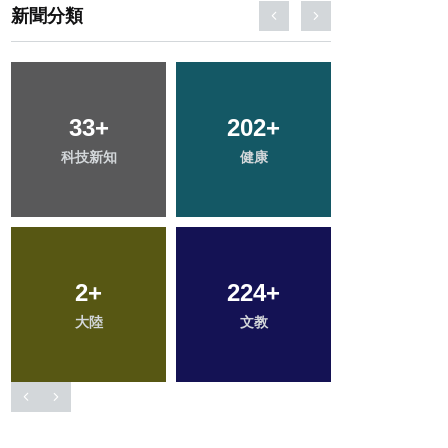
新聞分類
33
48
+
+
202
71
+
+
156
+
科技新知
頭條
健康
農業
旅遊
112
2
+
+
224
686
+
+
381
+
大陸
專欄
綜合新聞
文教
社會