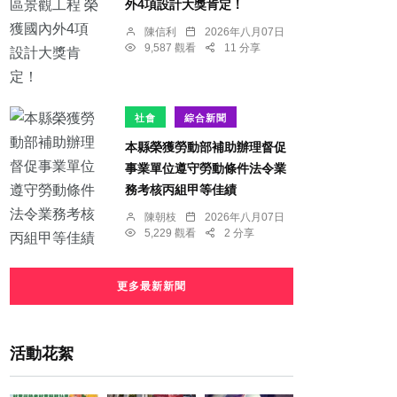
外4項設計大獎肯定！
陳信利
2026年八月07日
9,587 觀看
11 分享
社會
綜合新聞
本縣榮獲勞動部補助辦理督促
事業單位遵守勞動條件法令業
務考核丙組甲等佳績
陳朝枝
2026年八月07日
5,229 觀看
2 分享
更多最新新聞
活動花絮