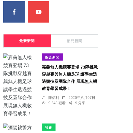
最新新聞
熱門新聞
綜合新聞
嘉義無人機競賽登場 73隊挑戰
穿越賽與無人機足球 讓學生透
過競技及團隊合作 展現無人機
教育學習成果！
陳信利
2026年八月07日
9,248 觀看
9 分享
社會