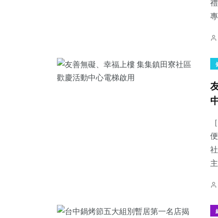
禮
專
［
便
社
主