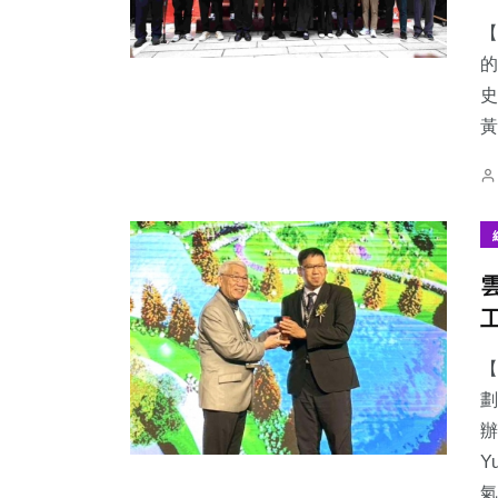
【
的
史
黃
【
劃
辦
Y
氣