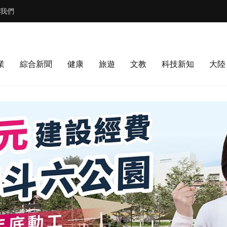
我們
業
綜合新聞
健康
旅遊
文教
科技新知
大陸