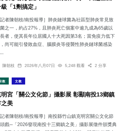
升級「1劑搞定」
記者陳朝枝/南投報導］肺炎鏈球菌為社區型肺炎常見致
菌之一，約占27%，且肺炎死亡個案中逾九成為65歲以
長者，使其長年位居國人十大死因第3名；當免疫力低下
，尚可能引發敗血症、腦膜炎等侵襲性肺炎鏈球菌感染
..
陳朝枝
2026年八月07日
5,248 觀看
2 分享
宗教
文教
克明宮「關公文化節」攝影展 彰顯南投13鄉鎮
市之美
記者陳朝枝/南投報導］南投縣竹山鎮克明宮關公文化節
頭戲─「2026發現南投十三鄉鎮之美」攝影展徵件頒獎典