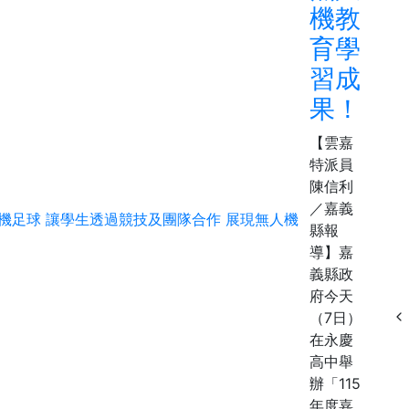
機教
育學
習成
果！
【雲嘉
特派員
陳信利
／嘉義
縣報
導】嘉
義縣政
府今天
（7日）
在永慶
高中舉
辦「115
年度嘉