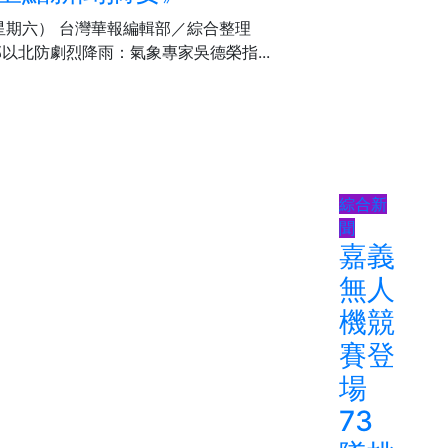
（星期六） 台灣華報編輯部／綜合整理
部以北防劇烈降雨：​氣象專家吳德榮指...
綜合新
聞
嘉義
無人
機競
賽登
場
73