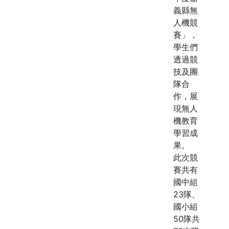
義縣無
人機競
賽」，
學生們
透過競
技及團
隊合
作，展
現無人
機教育
學習成
果。
此次競
賽共有
國中組
23隊、
國小組
50隊共