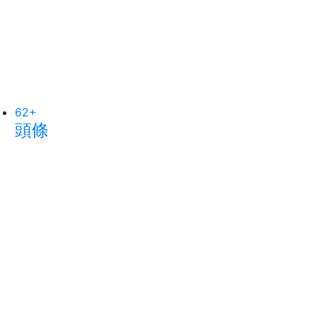
62
81
+
+
3
+
頭條
宗教
大陸