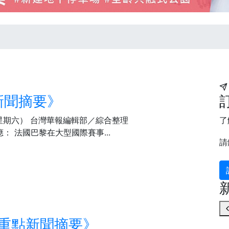
遊新聞摘要》
（星期六） 台灣華報編輯部／綜合整理
了
應： 法國巴黎在大型國際賽事...
請
際 重點新聞摘要》