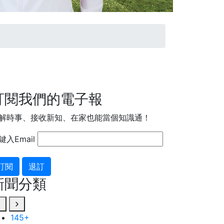
訂閱我們的電子報
解時事、接收新知、在家也能當個知識通！
鍵入Email
訂閱
退訂
新聞分類
145
884
+
+
91
+