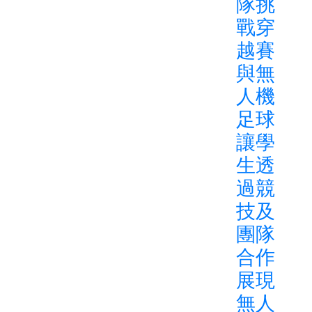
隊挑
戰穿
越賽
與無
人機
足球
讓學
生透
過競
技及
團隊
合作
展現
無人