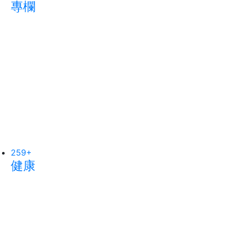
專欄
綜合新聞
農業
259
42
+
+
198
+
健康
科技新知
旅遊